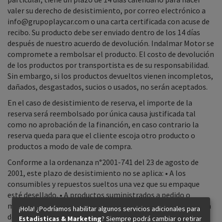
valer su derecho de desistimiento, por correo electrónico a
info@grupoplaycar.com o una carta certificada con acuse de
recibo. Su producto debe ser enviado dentro de los 14 días
después de nuestro acuerdo de devolución. Indalmar Motor se
compromete a rembolsar el producto. El costo de devolución
de los productos por transportista es de su responsabilidad.
Sin embargo, si los productos devueltos vienen incompletos,
dañados, desgastados, sucios o usados, no serán aceptados.
En el caso de desistimiento de reserva, el importe de la
reserva será reembolsado por única causa justificada tal
como no aprobación de la financión, en caso contrario la
reserva queda para que el cliente escoja otro producto o
productos a modo de vale de compra.
Conforme a la ordenanza n°2001-741 del 23 de agosto de
2001, este plazo de desistimiento no se aplica: • A los
consumibles y repuestos sueltos una vez que su empaque
esté desellado. • A productos suministrados a pedido o
marcados como tal. • A pedidos especiales (referencias fuera
¡Hola! ¿Podríamos habilitar algunos servicios adicionales para
de catálogo). • Reservas.
Estadisticas & Marketing
? Siempre podrá cambiar o retirar