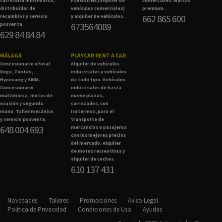
carrocería multimarca,
FURGOLINE (alquiler de
comerciales. Marcas
distribuidor de
vehículos comerciales)
premium.
662 865 600
recambios y servicio
y alquiler de vehículos.
673564089
posventa.
629 84 84 84
MÁLAGA
PLAYCAR RENT A CAR
Concesionario oficial
Alquiler de vehículos
Voge, Zontes,
industriales y vehículos
Hyonsung y SWM.
de todo tipo. Vehículos
Concesionario
industriales de hasta
multimarca, motos de
nueve plazas,
ocasión y segunda
carrozados, con
mano. Taller mecánico
isotermos, para el
y servicio posventa.
transporte de
648 004 693
mercancías o pasajeros
con los mejores precios
del mercado. Alquiler
de motos recreativas y
alquiler de coches.
610 137 431
Novedades
Talleres
Promociones
Aviso Legal
Política de Privacidad
Condiciones de Uso
Ayudas