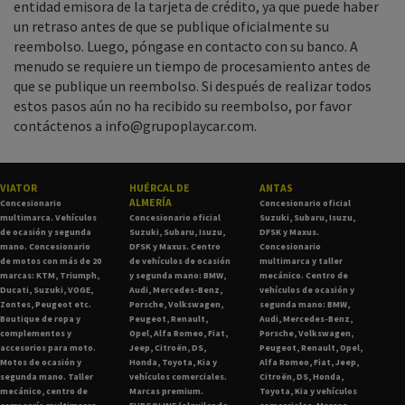
entidad emisora de la tarjeta de crédito, ya que puede haber
un retraso antes de que se publique oficialmente su
reembolso. Luego, póngase en contacto con su banco. A
menudo se requiere un tiempo de procesamiento antes de
que se publique un reembolso. Si después de realizar todos
estos pasos aún no ha recibido su reembolso, por favor
contáctenos a info@grupoplaycar.com.
VIATOR
HUÉRCAL DE
ANTAS
ALMERÍA
Concesionario
Concesionario oficial
multimarca. Vehículos
Concesionario oficial
Suzuki, Subaru, Isuzu,
de ocasión y segunda
Suzuki, Subaru, Isuzu,
DFSK y Maxus.
mano. Concesionario
DFSK y Maxus. Centro
Concesionario
de motos con más de 20
de vehículos de ocasión
multimarca y taller
marcas: KTM, Triumph,
y segunda mano: BMW,
mecánico. Centro de
Ducati, Suzuki, VOGE,
Audi, Mercedes-Benz,
vehículos de ocasión y
Zontes, Peugeot etc.
Porsche, Volkswagen,
segunda mano: BMW,
Boutique de ropa y
Peugeot, Renault,
Audi, Mercedes-Benz,
complementos y
Opel, Alfa Romeo, Fiat,
Porsche, Volkswagen,
accesorios para moto.
Jeep, Citroën, DS,
Peugeot, Renault, Opel,
Motos de ocasión y
Honda, Toyota, Kia y
Alfa Romeo, Fiat, Jeep,
segunda mano. Taller
vehículos comerciales.
Citroën, DS, Honda,
mecánico, centro de
Marcas premium.
Toyota, Kia y vehículos