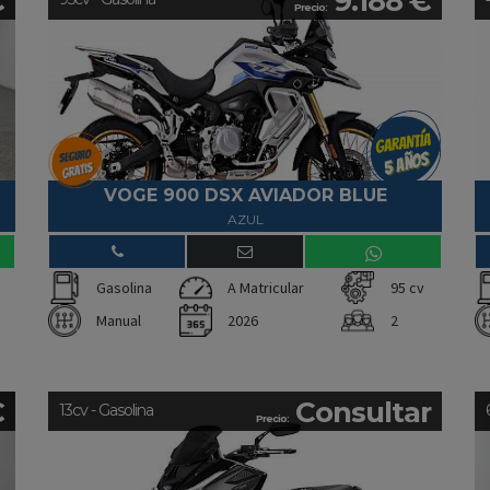
€
9.188 €
Precio:
VOGE 900 DSX AVIADOR BLUE
AZUL
Gasolina
A Matricular
95 cv
Manual
2026
2
€
Consultar
13cv - Gasolina
Precio: