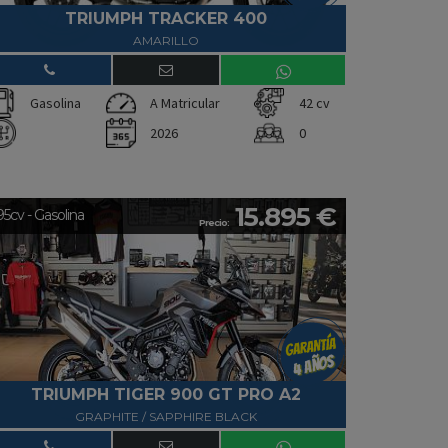
TRIUMPH TRACKER 400
AMARILLO
Gasolina
A Matricular
42 cv
2026
0
15.895 €
95cv - Gasolina
Precio:
TRIUMPH TIGER 900 GT PRO A2
GRAPHITE / SAPPHIRE BLACK