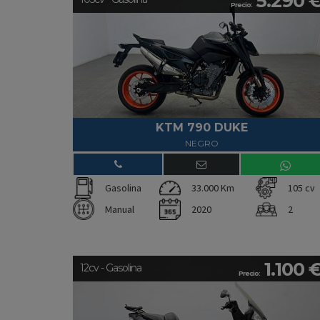
5.290 
Precio:
KTM 790 DUKE
NEGRO
Gasolina
33.000 Km
105 cv
Manual
2020
2
1.100 
12cv - Gasolina
Precio: