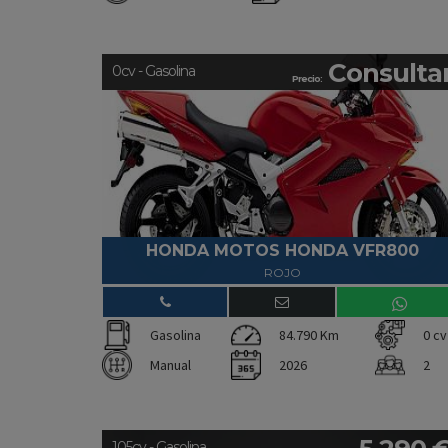
Consulta
0cv - Gasolina
Precio:
HONDA MOTOS HONDA VFR800
ROJO
Gasolina
84.790 Km
0 cv
Manual
2026
2
105cv - Gasolina