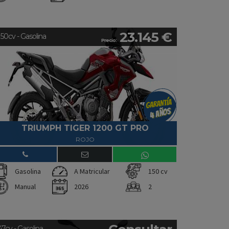
23.145 €
150cv - Gasolina
Precio:
TRIUMPH TIGER 1200 GT PRO
ROJO
Gasolina
A Matricular
150 cv
Manual
2026
2
47cv - Gasolina