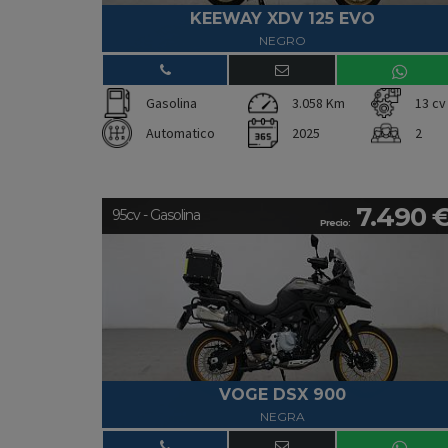
KEEWAY XDV 125 EVO
NEGRO
Gasolina
3.058 Km
13 cv
Automatico
2025
2
7.490 
95cv - Gasolina
Precio:
VOGE DSX 900
NEGRA