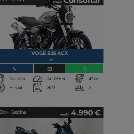
Consultar
Precio:
VOGE 525 ACX
GRIS
Gasolina
24.106 Km
47 cv
Manual
2023
2
4.990 €
60cv - Gasolina
Precio: