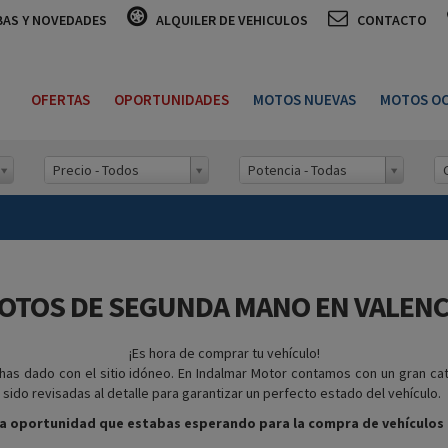
BAS Y NOVEDADES
ALQUILER DE VEHICULOS
CONTACTO
OFERTAS
OPORTUNIDADES
MOTOS NUEVAS
MOTOS OC
Precio - Todos
Potencia - Todas
OTOS DE SEGUNDA MANO EN VALENC
¡Es hora de comprar tu vehículo!
as dado con el sitio idóneo. En Indalmar Motor contamos con un gran ca
do revisadas al detalle para garantizar un perfecto estado del vehículo.
la oportunidad que estabas esperando para la compra de vehículo