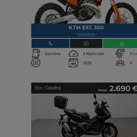
KTM EXC 300
NARANJA
Gasolina
A Matricular
0 cv
2026
0
2.690 
13cv - Gasolina
Precio: