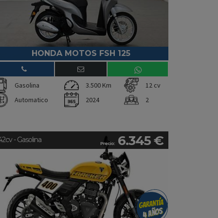
HONDA MOTOS FSH 125
Gasolina
3.500 Km
12 cv
Automatico
2024
2
6.345 €
42cv - Gasolina
Precio: