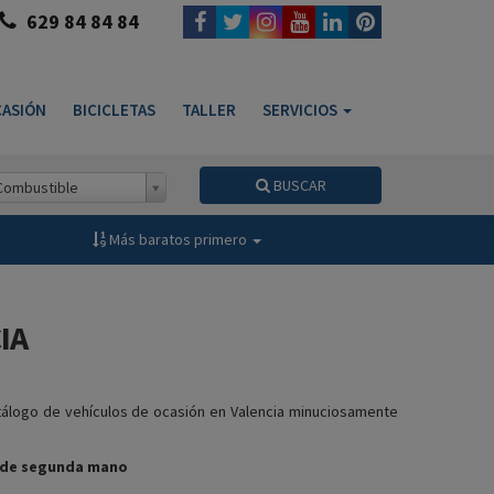
629 84 84 84
ASIÓN
BICICLETAS
TALLER
SERVICIOS
BUSCAR
Combustible
Más baratos primero
IA
tálogo de vehículos de ocasión en Valencia minuciosamente
s de segunda mano