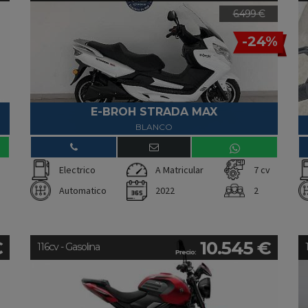
6.499 €
-24%
E-BROH STRADA MAX
BLANCO
Electrico
A Matricular
7 cv
Automatico
2022
2
€
10.545 €
116cv - Gasolina
Precio: