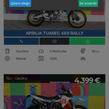
Quiero elegir
De acuerdo
APRILIA TUAREG 660 RALLY
Gasolina
A Matricular
80 cv
Manual
2026
4.399 €
15cv - Gasolina
Precio financiando: