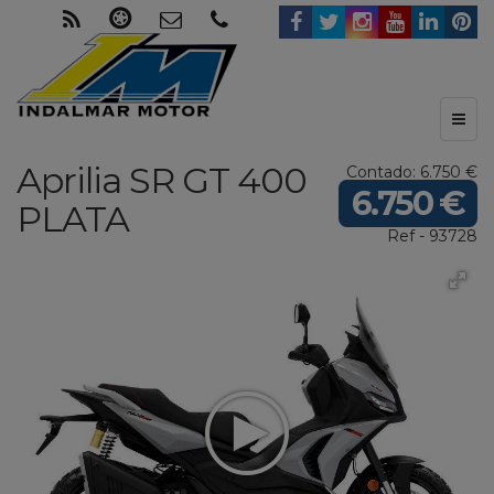
Toggl
naviga
Aprilia
SR GT 400
Contado: 6.750 €
6.750 €
PLATA
Ref - 93728