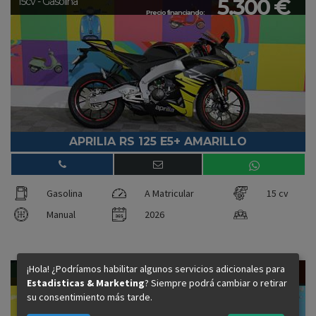
5.300 €
15cv - Gasolina
Precio financiando:
APRILIA RS 125 E5+ AMARILLO
Gasolina
A Matricular
15 cv
Manual
2026
¡Hola! ¿Podríamos habilitar algunos servicios adicionales para
13.999 €
80cv - Gasolina
Estadisticas & Marketing
? Siempre podrá cambiar o retirar
Precio financiando:
su consentimiento más tarde.