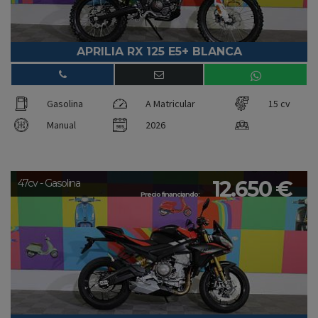
APRILIA RX 125 E5+ BLANCA
Gasolina
A Matricular
15 cv
Manual
2026
12.650 €
47cv - Gasolina
Precio financiando: