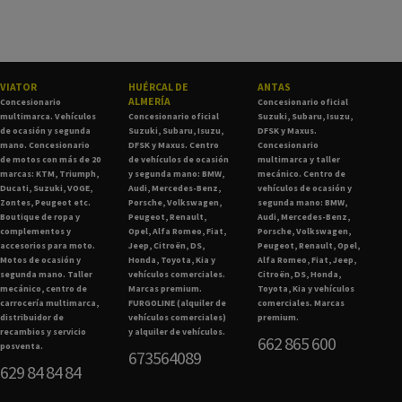
VIATOR
HUÉRCAL DE
ANTAS
ALMERÍA
Concesionario
Concesionario oficial
multimarca. Vehículos
Concesionario oficial
Suzuki, Subaru, Isuzu,
de ocasión y segunda
Suzuki, Subaru, Isuzu,
DFSK y Maxus.
mano. Concesionario
DFSK y Maxus. Centro
Concesionario
de motos con más de 20
de vehículos de ocasión
multimarca y taller
marcas: KTM, Triumph,
y segunda mano: BMW,
mecánico. Centro de
Ducati, Suzuki, VOGE,
Audi, Mercedes-Benz,
vehículos de ocasión y
Zontes, Peugeot etc.
Porsche, Volkswagen,
segunda mano: BMW,
Boutique de ropa y
Peugeot, Renault,
Audi, Mercedes-Benz,
complementos y
Opel, Alfa Romeo, Fiat,
Porsche, Volkswagen,
accesorios para moto.
Jeep, Citroën, DS,
Peugeot, Renault, Opel,
Motos de ocasión y
Honda, Toyota, Kia y
Alfa Romeo, Fiat, Jeep,
segunda mano. Taller
vehículos comerciales.
Citroën, DS, Honda,
mecánico, centro de
Marcas premium.
Toyota, Kia y vehículos
carrocería multimarca,
FURGOLINE (alquiler de
comerciales. Marcas
distribuidor de
vehículos comerciales)
premium.
recambios y servicio
y alquiler de vehículos.
662 865 600
posventa.
673564089
629 84 84 84