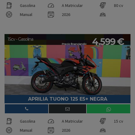
Gasolina
A Matricular
80 cv
Manual
2026
4.599 €
15cv - Gasolina
Precio financiando:
APRILIA TUONO 125 E5+ NEGRA
Gasolina
A Matricular
15 cv
Manual
2026