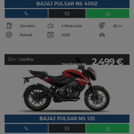
BAJAJ PULSAR NS 400Z
Gasolina
A Matricular
40 cv
Manual
2026
2.499 €
12cv - Gasolina
Precio financiando:
BAJAJ PULSAR NS 125