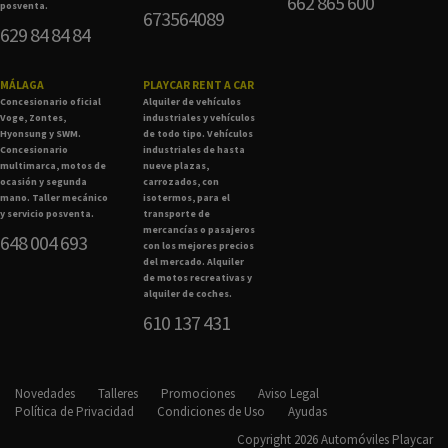
662 865 600
posventa.
673564089
629 84 84 84
MÁLAGA
PLAYCAR RENT A CAR
Concesionario oficial
Alquiler de vehículos
Voge, Zontes,
industriales y vehículos
Hyonsung y SWM.
de todo tipo. Vehículos
Concesionario
industriales de hasta
multimarca, motos de
nueve plazas,
ocasión y segunda
carrozados, con
mano. Taller mecánico
isotermos, para el
y servicio posventa.
transporte de
mercancías o pasajeros
648 004 693
con los mejores precios
del mercado. Alquiler
de motos recreativas y
alquiler de coches.
610 137 431
Novedades
Talleres
Promociones
Aviso Legal
Política de Privacidad
Condiciones de Uso
Ayudas
Copyright 2026 Automóviles Playcar