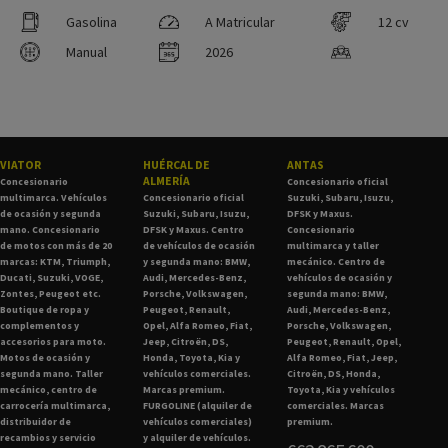
Gasolina
A Matricular
12 cv
Manual
2026
VIATOR
HUÉRCAL DE
ANTAS
ALMERÍA
Concesionario
Concesionario oficial
multimarca. Vehículos
Concesionario oficial
Suzuki, Subaru, Isuzu,
de ocasión y segunda
Suzuki, Subaru, Isuzu,
DFSK y Maxus.
mano. Concesionario
DFSK y Maxus. Centro
Concesionario
de motos con más de 20
de vehículos de ocasión
multimarca y taller
marcas: KTM, Triumph,
y segunda mano: BMW,
mecánico. Centro de
Ducati, Suzuki, VOGE,
Audi, Mercedes-Benz,
vehículos de ocasión y
Zontes, Peugeot etc.
Porsche, Volkswagen,
segunda mano: BMW,
Boutique de ropa y
Peugeot, Renault,
Audi, Mercedes-Benz,
complementos y
Opel, Alfa Romeo, Fiat,
Porsche, Volkswagen,
accesorios para moto.
Jeep, Citroën, DS,
Peugeot, Renault, Opel,
Motos de ocasión y
Honda, Toyota, Kia y
Alfa Romeo, Fiat, Jeep,
segunda mano. Taller
vehículos comerciales.
Citroën, DS, Honda,
mecánico, centro de
Marcas premium.
Toyota, Kia y vehículos
carrocería multimarca,
FURGOLINE (alquiler de
comerciales. Marcas
distribuidor de
vehículos comerciales)
premium.
recambios y servicio
y alquiler de vehículos.