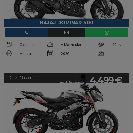
BAJAJ DOMINAR 400
Gasolina
A Matricular
40 cv
Manual
2026
4.499 €
40cv - Gasolina
Precio financiando: