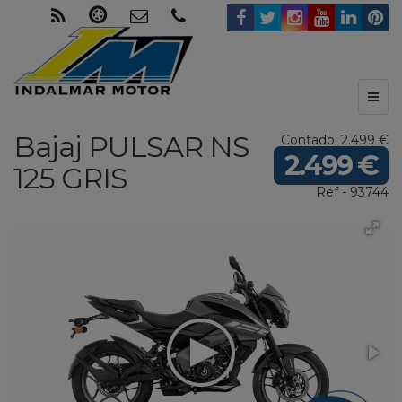
Toggl
naviga
Bajaj
PULSAR NS
Contado: 2.499 €
2.499 €
125
GRIS
Ref - 93744