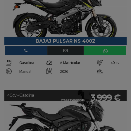
BAJAJ PULSAR NS 400Z
Gasolina
A Matricular
40 cv
Manual
2026
3.999 €
40cv - Gasolina
Precio financiando: