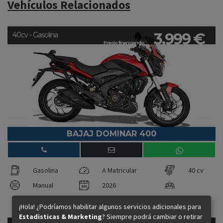
Vehículos Relacionados
3.999 €
40cv - Gasolina
Precio financiando:
BAJAJ DOMINAR 400
Gasolina
A Matricular
40 cv
Manual
2026
¡Hola! ¿Podríamos habilitar algunos servicios adicionales para
Estadisticas & Marketing
? Siempre podrá cambiar o retirar