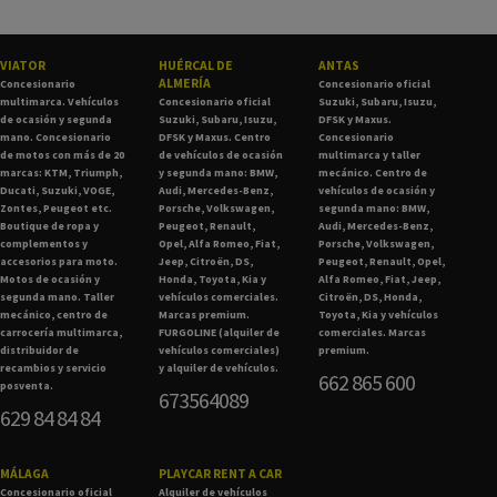
VIATOR
HUÉRCAL DE
ANTAS
ALMERÍA
Concesionario
Concesionario oficial
multimarca. Vehículos
Concesionario oficial
Suzuki, Subaru, Isuzu,
de ocasión y segunda
Suzuki, Subaru, Isuzu,
DFSK y Maxus.
mano. Concesionario
DFSK y Maxus. Centro
Concesionario
de motos con más de 20
de vehículos de ocasión
multimarca y taller
marcas: KTM, Triumph,
y segunda mano: BMW,
mecánico. Centro de
Ducati, Suzuki, VOGE,
Audi, Mercedes-Benz,
vehículos de ocasión y
Zontes, Peugeot etc.
Porsche, Volkswagen,
segunda mano: BMW,
Boutique de ropa y
Peugeot, Renault,
Audi, Mercedes-Benz,
complementos y
Opel, Alfa Romeo, Fiat,
Porsche, Volkswagen,
accesorios para moto.
Jeep, Citroën, DS,
Peugeot, Renault, Opel,
Motos de ocasión y
Honda, Toyota, Kia y
Alfa Romeo, Fiat, Jeep,
segunda mano. Taller
vehículos comerciales.
Citroën, DS, Honda,
mecánico, centro de
Marcas premium.
Toyota, Kia y vehículos
carrocería multimarca,
FURGOLINE (alquiler de
comerciales. Marcas
distribuidor de
vehículos comerciales)
premium.
recambios y servicio
y alquiler de vehículos.
662 865 600
posventa.
673564089
629 84 84 84
MÁLAGA
PLAYCAR RENT A CAR
Concesionario oficial
Alquiler de vehículos