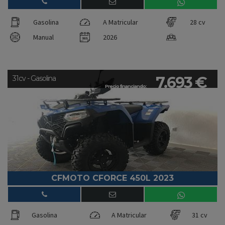
Gasolina
A Matricular
28 cv
Manual
2026
7.693 €
31cv - Gasolina
Precio financiando:
CFMOTO CFORCE 450L 2023
Gasolina
A Matricular
31 cv