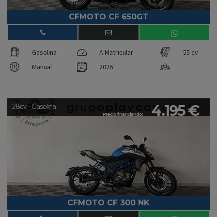
CFMOTO CF 650GT
Gasolina
A Matricular
55 cv
Manual
2026
4.195 €
28cv - Gasolina
Precio financiando:
CFMOTO CF 300 NK