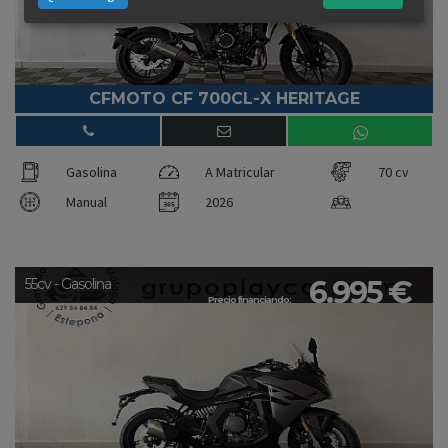
CFMOTO CF 700CL-X HERITAGE
Gasolina
A Matricular
70 cv
Manual
2026
6.995 €
55cv - Gasolina
Precio financiando: