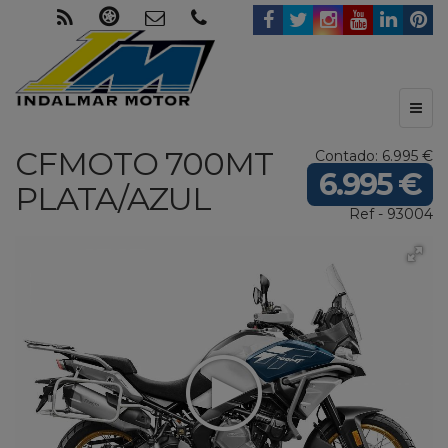
Toggl
naviga
CFMOTO
700MT
Contado: 6.995 €
6.995 €
PLATA/AZUL
Ref - 93004