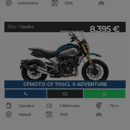
Automatico
2026
8.395 €
70cv - Gasolina
Precio financiando:
CFMOTO CF 700CL X ADVENTURE
Gasolina
A Matricular
70 cv
Manual
2026