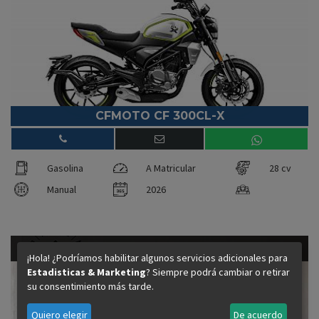
CFMOTO CF 300CL-X
Gasolina
A Matricular
28 cv
Manual
2026
6.995 €
70cv - Gasolina
¡Hola! ¿Podríamos habilitar algunos servicios adicionales para
Precio financiando:
Estadisticas & Marketing
? Siempre podrá cambiar o retirar
su consentimiento más tarde.
Quiero elegir
De acuerdo