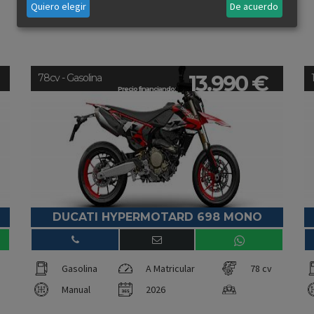
Quiero elegir
De acuerdo
13.990 €
78cv - Gasolina
Precio financiando:
DUCATI HYPERMOTARD 698 MONO
Gasolina
A Matricular
78 cv
Manual
2026