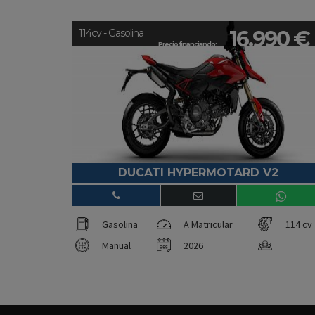
16.990 €
114cv - Gasolina
Precio financiando:
DUCATI HYPERMOTARD V2
Gasolina
A Matricular
114 cv
Manual
2026