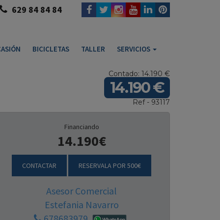
629 84 84 84
ASIÓN
BICICLETAS
TALLER
SERVICIOS
Contado: 14.190 €
14.190 €
Ref - 93117
Financiando
14.190€
CONTACTAR
RESERVALA POR 500€
Asesor Comercial
Estefania Navarro
678683979