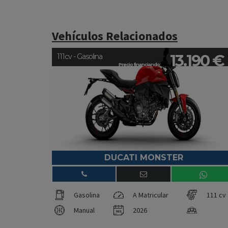
Vehículos Relacionados
13.190 €
111cv - Gasolina
Precio financiando:
DUCATI MONSTER
Gasolina
A Matricular
111 cv
Manual
2026