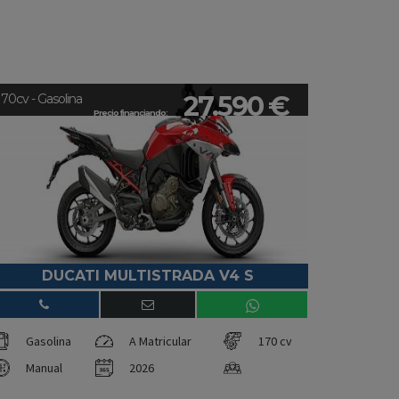
27.590 €
170cv - Gasolina
Precio financiando:
DUCATI MULTISTRADA V4 S
Gasolina
A Matricular
170 cv
Manual
2026