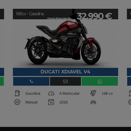
32.990 €
168cv - Gasolina
Precio financiando:
DUCATI XDIAVEL V4
Gasolina
A Matricular
168 cv
Manual
2026