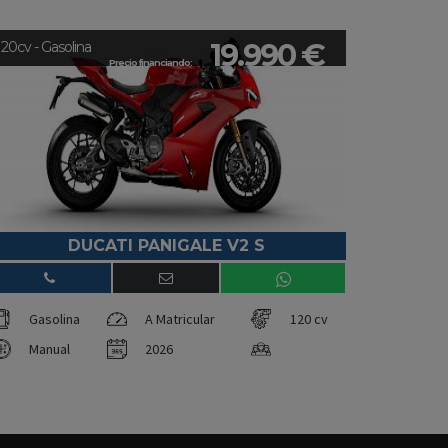
19.990 €
120cv - Gasolina
Precio financiando:
DUCATI PANIGALE V2 S
Gasolina
A Matricular
120 cv
Manual
2026