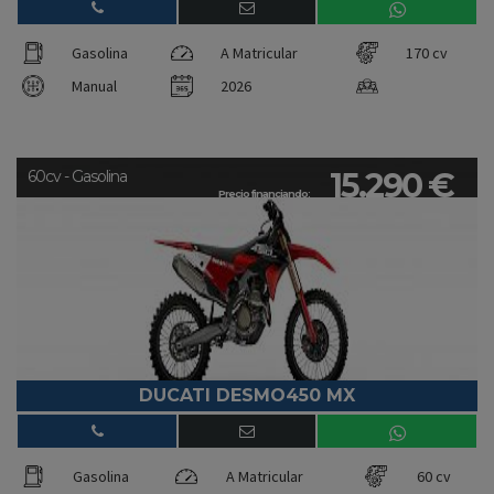
Gasolina
A Matricular
170 cv
Manual
2026
15.290 €
60cv - Gasolina
Precio financiando:
DUCATI DESMO450 MX
Gasolina
A Matricular
60 cv