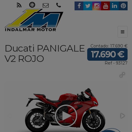
Toggl
naviga
Ducati
PANIGALE
Contado: 17.690 €
17.690 €
V2
ROJO
Ref - 93127