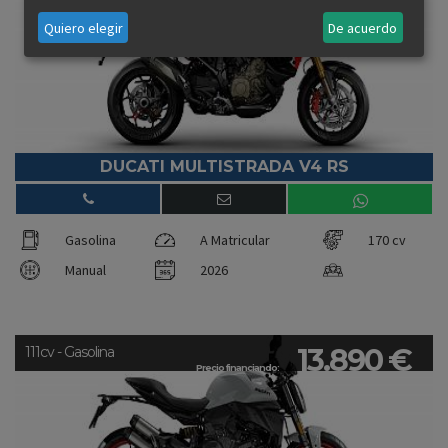
Quiero elegir
De acuerdo
DUCATI MULTISTRADA V4 RS
Gasolina
A Matricular
170 cv
Manual
2026
13.890 €
111cv - Gasolina
Precio financiando: