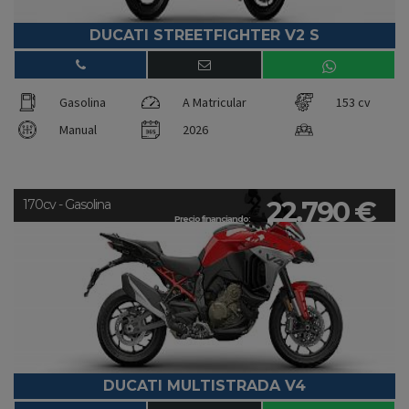
DUCATI STREETFIGHTER V2 S
Gasolina
A Matricular
153 cv
Manual
2026
22.790 €
170cv - Gasolina
Precio financiando:
DUCATI MULTISTRADA V4