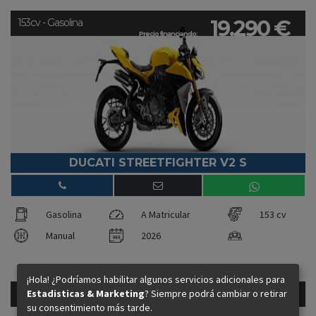
19.290 €
153cv - Gasolina
Precio financiando:
DUCATI STREETFIGHTER V2 S
Gasolina
A Matricular
153 cv
Manual
2026
¡Hola! ¿Podríamos habilitar algunos servicios adicionales para
43.790 €
Estadisticas & Marketing
? Siempre podrá cambiar o retirar
170cv - Gasolina
Precio financiando:
su consentimiento más tarde.