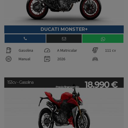
DUCATI MONSTER+
Gasolina
A Matricular
111 cv
Manual
2026
18.990 €
153cv - Gasolina
Precio financiando: