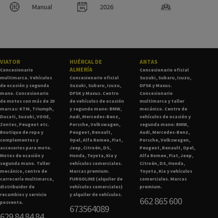
Manual
2026
VIATOR
HUÉRCAL DE
ANTAS
ALMERÍA
Concesionario
Concesionario oficial
multimarca. Vehículos
Concesionario oficial
Suzuki, Subaru, Isuzu,
de ocasión y segunda
Suzuki, Subaru, Isuzu,
DFSK y Maxus.
mano. Concesionario
DFSK y Maxus. Centro
Concesionario
de motos con más de 20
de vehículos de ocasión
multimarca y taller
marcas: KTM, Triumph,
y segunda mano: BMW,
mecánico. Centro de
Ducati, Suzuki, VOGE,
Audi, Mercedes-Benz,
vehículos de ocasión y
Zontes, Peugeot etc.
Porsche, Volkswagen,
segunda mano: BMW,
Boutique de ropa y
Peugeot, Renault,
Audi, Mercedes-Benz,
complementos y
Opel, Alfa Romeo, Fiat,
Porsche, Volkswagen,
accesorios para moto.
Jeep, Citroën, DS,
Peugeot, Renault, Opel,
Motos de ocasión y
Honda, Toyota, Kia y
Alfa Romeo, Fiat, Jeep,
segunda mano. Taller
vehículos comerciales.
Citroën, DS, Honda,
mecánico, centro de
Marcas premium.
Toyota, Kia y vehículos
carrocería multimarca,
FURGOLINE (alquiler de
comerciales. Marcas
distribuidor de
vehículos comerciales)
premium.
recambios y servicio
y alquiler de vehículos.
662 865 600
posventa.
673564089
629 84 84 84