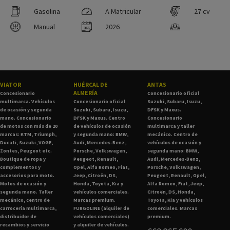
Gasolina
A Matricular
27 cv
Manual
2026
VIATOR
HUÉRCAL DE
ANTAS
ALMERÍA
Concesionario
Concesionario oficial
multimarca. Vehículos
Concesionario oficial
Suzuki, Subaru, Isuzu,
de ocasión y segunda
Suzuki, Subaru, Isuzu,
DFSK y Maxus.
mano. Concesionario
DFSK y Maxus. Centro
Concesionario
de motos con más de 20
de vehículos de ocasión
multimarca y taller
marcas: KTM, Triumph,
y segunda mano: BMW,
mecánico. Centro de
Ducati, Suzuki, VOGE,
Audi, Mercedes-Benz,
vehículos de ocasión y
Zontes, Peugeot etc.
Porsche, Volkswagen,
segunda mano: BMW,
Boutique de ropa y
Peugeot, Renault,
Audi, Mercedes-Benz,
complementos y
Opel, Alfa Romeo, Fiat,
Porsche, Volkswagen,
accesorios para moto.
Jeep, Citroën, DS,
Peugeot, Renault, Opel,
Motos de ocasión y
Honda, Toyota, Kia y
Alfa Romeo, Fiat, Jeep,
segunda mano. Taller
vehículos comerciales.
Citroën, DS, Honda,
mecánico, centro de
Marcas premium.
Toyota, Kia y vehículos
carrocería multimarca,
FURGOLINE (alquiler de
comerciales. Marcas
distribuidor de
vehículos comerciales)
premium.
recambios y servicio
y alquiler de vehículos.