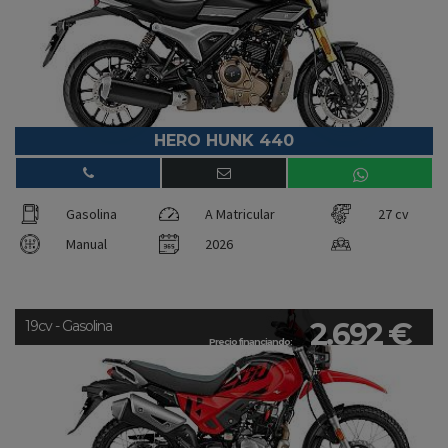
HERO HUNK 440
Gasolina
A Matricular
27 cv
Manual
2026
2.692 €
19cv - Gasolina
Precio financiando: