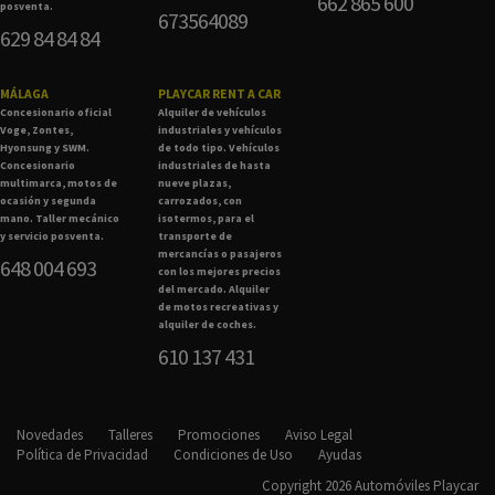
662 865 600
posventa.
673564089
629 84 84 84
MÁLAGA
PLAYCAR RENT A CAR
Concesionario oficial
Alquiler de vehículos
Voge, Zontes,
industriales y vehículos
Hyonsung y SWM.
de todo tipo. Vehículos
Concesionario
industriales de hasta
multimarca, motos de
nueve plazas,
ocasión y segunda
carrozados, con
mano. Taller mecánico
isotermos, para el
y servicio posventa.
transporte de
mercancías o pasajeros
648 004 693
con los mejores precios
del mercado. Alquiler
de motos recreativas y
alquiler de coches.
610 137 431
Novedades
Talleres
Promociones
Aviso Legal
Política de Privacidad
Condiciones de Uso
Ayudas
Copyright 2026 Automóviles Playcar