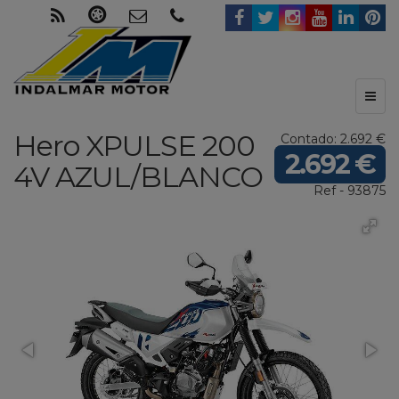
Toggl
naviga
Hero
XPULSE 200
Contado: 2.692 €
2.692 €
4V
AZUL/BLANCO
Ref - 93875