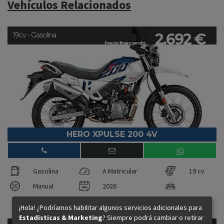
Vehículos Relacionados
2.692 €
19cv - Gasolina
Precio financiando:
HERO XPULSE 200 4V
Gasolina
A Matricular
19 cv
Manual
2026
¡Hola! ¿Podríamos habilitar algunos servicios adicionales para
Estadisticas & Marketing
? Siempre podrá cambiar o retirar