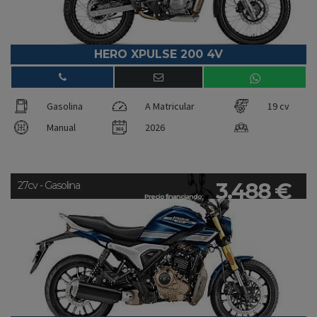
HERO XPULSE 200 4V
Gasolina
A Matricular
19 cv
Manual
2026
3.488 €
27cv - Gasolina
Precio financiando: