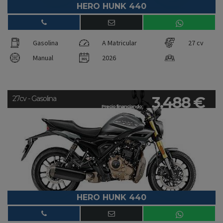
HERO HUNK 440
Gasolina
A Matricular
27 cv
Manual
2026
3.488 €
27cv - Gasolina
Precio financiando:
HERO HUNK 440