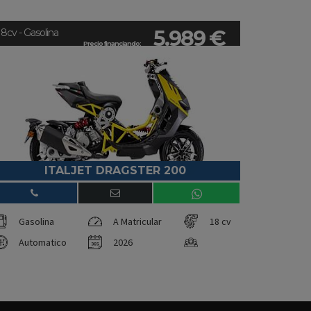
5.989 €
18cv - Gasolina
Precio financiando:
ITALJET DRAGSTER 200
Gasolina
A Matricular
18 cv
Automatico
2026