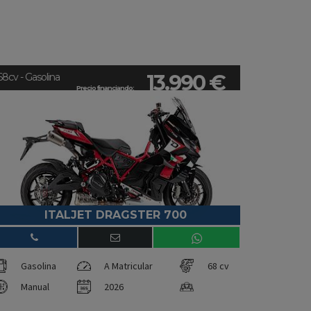
13.990 €
68cv - Gasolina
Precio financiando:
ITALJET DRAGSTER 700
Gasolina
A Matricular
68 cv
Manual
2026