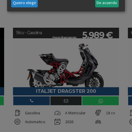
Quiero elegir
De acuerdo
5.989 €
18cv - Gasolina
Precio financiando:
ITALJET DRAGSTER 200
v
Gasolina
A Matricular
18 cv
Automatico
2026