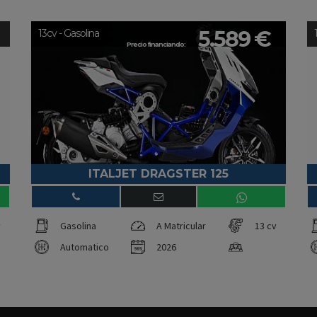
5.589 €
13cv - Gasolina
Precio financiando:
ITALJET DRAGSTER 125
v
Gasolina
A Matricular
13 cv
Automatico
2026