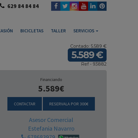
629 84 84 84
ASIÓN
BICICLETAS
TALLER
SERVICIOS
Contado: 5.589 €
5.589 €
Ref - 93882
Financiando
5.589€
CONTACTAR
RESERVALA POR 300€
Asesor Comercial
Estefania Navarro
678683979