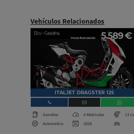
Vehículos Relacionados
5.589 €
13cv - Gasolina
Precio financiando:
ITALJET DRAGSTER 125
Gasolina
A Matricular
13 c
Automatico
2026