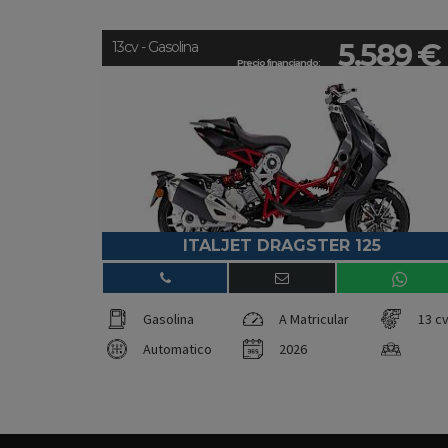
5.589 €
13cv - Gasolina
Precio financiando:
ITALJET DRAGSTER 125
Gasolina
A Matricular
13 c
Automatico
2026