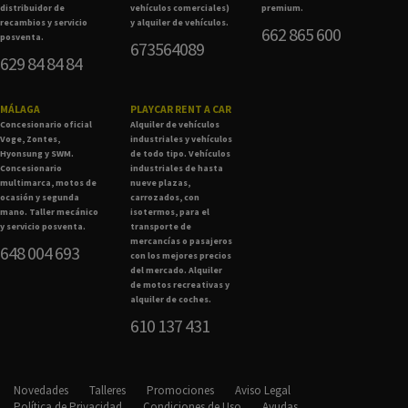
distribuidor de
vehículos comerciales)
premium.
recambios y servicio
y alquiler de vehículos.
662 865 600
posventa.
673564089
629 84 84 84
MÁLAGA
PLAYCAR RENT A CAR
Concesionario oficial
Alquiler de vehículos
Voge, Zontes,
industriales y vehículos
Hyonsung y SWM.
de todo tipo. Vehículos
Concesionario
industriales de hasta
multimarca, motos de
nueve plazas,
ocasión y segunda
carrozados, con
mano. Taller mecánico
isotermos, para el
y servicio posventa.
transporte de
mercancías o pasajeros
648 004 693
con los mejores precios
del mercado. Alquiler
de motos recreativas y
alquiler de coches.
610 137 431
Novedades
Talleres
Promociones
Aviso Legal
Política de Privacidad
Condiciones de Uso
Ayudas