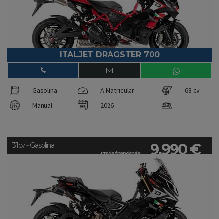
ITALJET DRAGSTER 700
Gasolina
A Matricular
68 cv
Manual
2026
9.990 €
31cv - Gasolina
Precio financiando: