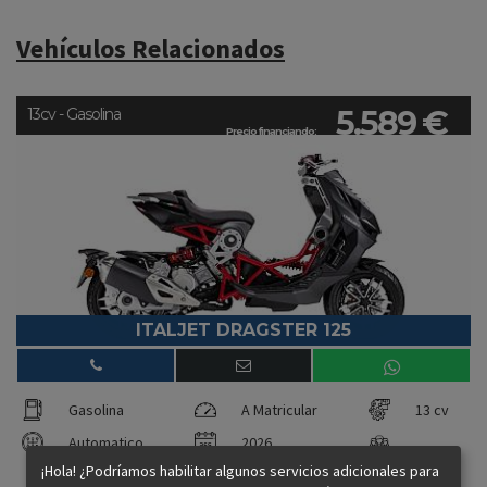
Vehículos Relacionados
5.589 €
13cv - Gasolina
Precio financiando:
ITALJET DRAGSTER 125
Gasolina
A Matricular
13 cv
Automatico
2026
¡Hola! ¿Podríamos habilitar algunos servicios adicionales para