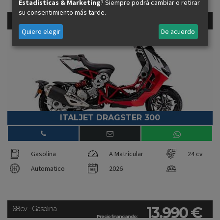
Estadisticas & Marketing
? Siempre podrá cambiar o retirar
su consentimiento más tarde.
6.989 €
24cv - Gasolina
Precio financiando:
Quiero elegir
De acuerdo
ITALJET DRAGSTER 300
Gasolina
A Matricular
24 cv
Automatico
2026
13.990 €
68cv - Gasolina
Precio financiando: