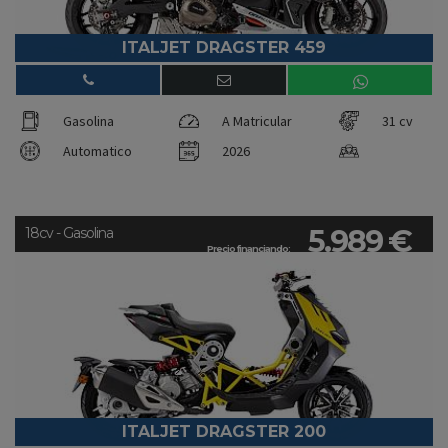
ITALJET DRAGSTER 459
Gasolina
A Matricular
31 cv
Automatico
2026
5.989 €
18cv - Gasolina
Precio financiando:
ITALJET DRAGSTER 200