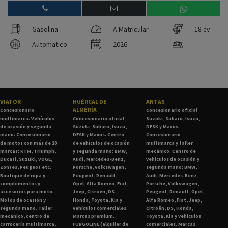
Gasolina
A Matricular
18 cv
Automatico
2026
VIATOR
HUÉRCAL DE
ANTAS
ALMERÍA
Concesionario
Concesionario oficial
multimarca. Vehículos
Concesionario oficial
Suzuki, Subaru, Isuzu,
de ocasión y segunda
Suzuki, Subaru, Isuzu,
DFSK y Maxus.
mano. Concesionario
DFSK y Maxus. Centro
Concesionario
de motos con más de 20
de vehículos de ocasión
multimarca y taller
marcas: KTM, Triumph,
y segunda mano: BMW,
mecánico. Centro de
Ducati, Suzuki, VOGE,
Audi, Mercedes-Benz,
vehículos de ocasión y
Zontes, Peugeot etc.
Porsche, Volkswagen,
segunda mano: BMW,
Boutique de ropa y
Peugeot, Renault,
Audi, Mercedes-Benz,
complementos y
Opel, Alfa Romeo, Fiat,
Porsche, Volkswagen,
accesorios para moto.
Jeep, Citroën, DS,
Peugeot, Renault, Opel,
Motos de ocasión y
Honda, Toyota, Kia y
Alfa Romeo, Fiat, Jeep,
segunda mano. Taller
vehículos comerciales.
Citroën, DS, Honda,
mecánico, centro de
Marcas premium.
Toyota, Kia y vehículos
carrocería multimarca,
FURGOLINE (alquiler de
comerciales. Marcas