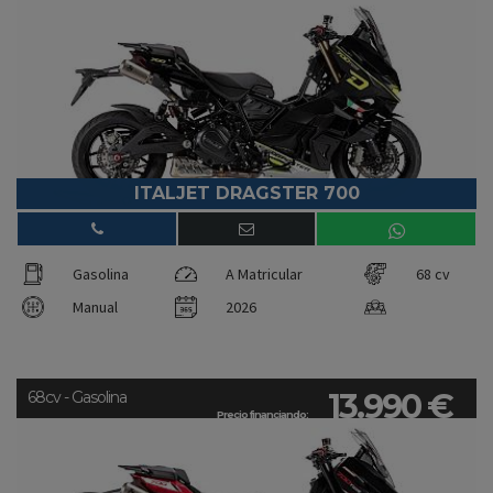
ITALJET DRAGSTER 700
Gasolina
A Matricular
68 cv
Manual
2026
13.990 €
68cv - Gasolina
Precio financiando: