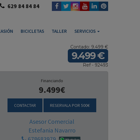
629 84 84 84
ASIÓN
BICICLETAS
TALLER
SERVICIOS
Contado: 9.499 €
9.499 €
Ref - 92493
Financiando
9.499€
CONTACTAR
RESERVALA POR 500€
Asesor Comercial
Estefania Navarro
678683979