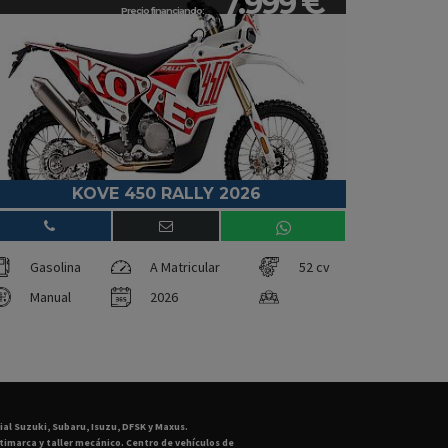
7.999 €
Precio financiando:
KOVE 450 RALLY 2026
Gasolina
A Matricular
52 cv
Manual
2026
ial Suzuki, Subaru, Isuzu, DFSK y Maxus.
imarca y taller mecánico. Centro de vehículos de