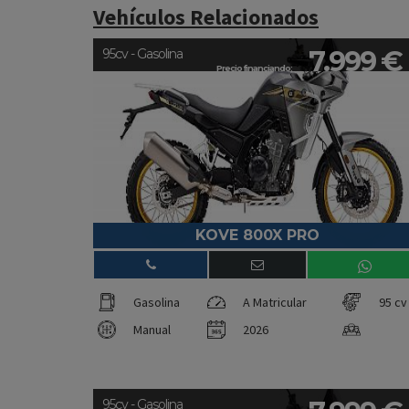
Vehículos Relacionados
7.999 €
95cv - Gasolina
Precio financiando:
KOVE 800X PRO
Gasolina
A Matricular
95 cv
Manual
2026
95cv - Gasolina