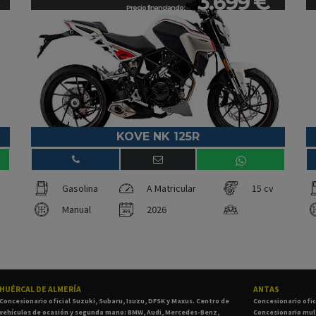
3.699 €
Precio financiando:
KOVE NK 125R
Gasolina
A Matricular
15 cv
Manual
2026
HUÉRCAL DE ALMERÍA
ANTAS
Concesionario oficial Suzuki, Subaru, Isuzu, DFSK y Maxus. Centro de
Concesionario ofic
vehículos de ocasión y segunda mano: BMW, Audi, Mercedes-Benz,
Concesionario mult