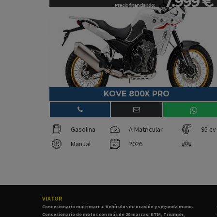
7.999 €
Precio financiando:
KOVE 800X PRO
Gasolina
A Matricular
95 cv
Manual
2026
VIATOR
Concesionario multimarca. Vehículos de ocasión y segunda mano.
Concesionario de motos con más de 20 marcas: KTM, Triumph,