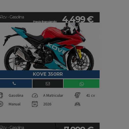
4.499 €
41cv - Gasolina
Precio financiando:
KOVE 350RR
Gasolina
A Matricular
41 cv
Manual
2026
52cv - Gasolina