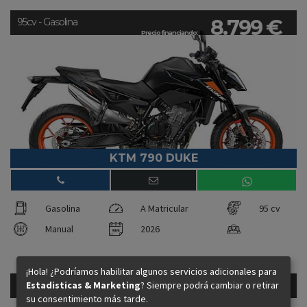
8.799 €
95cv - Gasolina
Precio financiando:
KTM 790 DUKE
Gasolina
A Matricular
95 cv
Manual
2026
¡Hola! ¿Podríamos habilitar algunos servicios adicionales para
45.900 €
Estadisticas & Marketing
? Siempre podrá cambiar o retirar
180cv - Gasolina
Precio financiando:
su consentimiento más tarde.