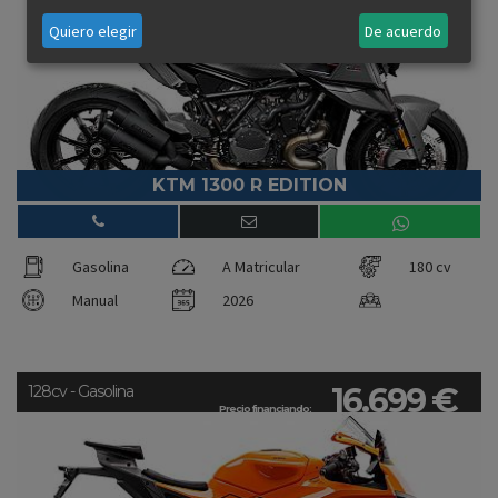
Quiero elegir
De acuerdo
KTM 1300 R EDITION
Gasolina
A Matricular
180 cv
Manual
2026
16.699 €
128cv - Gasolina
Precio financiando: