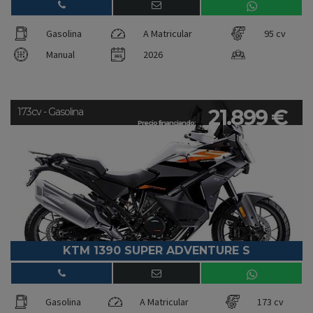
Gasolina
A Matricular
95 cv
Manual
2026
21.899 €
173cv - Gasolina
Precio financiando:
KTM 1390 SUPER ADVENTURE S
Gasolina
A Matricular
173 cv