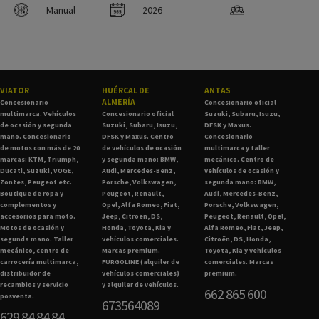
Manual
2026
VIATOR
HUÉRCAL DE
ANTAS
ALMERÍA
Concesionario
Concesionario oficial
multimarca. Vehículos
Concesionario oficial
Suzuki, Subaru, Isuzu,
de ocasión y segunda
Suzuki, Subaru, Isuzu,
DFSK y Maxus.
mano. Concesionario
DFSK y Maxus. Centro
Concesionario
de motos con más de 20
de vehículos de ocasión
multimarca y taller
marcas: KTM, Triumph,
y segunda mano: BMW,
mecánico. Centro de
Ducati, Suzuki, VOGE,
Audi, Mercedes-Benz,
vehículos de ocasión y
Zontes, Peugeot etc.
Porsche, Volkswagen,
segunda mano: BMW,
Boutique de ropa y
Peugeot, Renault,
Audi, Mercedes-Benz,
complementos y
Opel, Alfa Romeo, Fiat,
Porsche, Volkswagen,
accesorios para moto.
Jeep, Citroën, DS,
Peugeot, Renault, Opel,
Motos de ocasión y
Honda, Toyota, Kia y
Alfa Romeo, Fiat, Jeep,
segunda mano. Taller
vehículos comerciales.
Citroën, DS, Honda,
mecánico, centro de
Marcas premium.
Toyota, Kia y vehículos
carrocería multimarca,
FURGOLINE (alquiler de
comerciales. Marcas
distribuidor de
vehículos comerciales)
premium.
recambios y servicio
y alquiler de vehículos.
662 865 600
posventa.
673564089
629 84 84 84