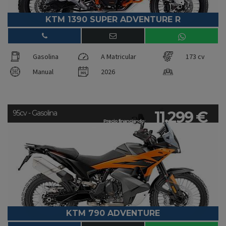
KTM 1390 SUPER ADVENTURE R
Gasolina
A Matricular
173 cv
Manual
2026
11.299 €
95cv - Gasolina
Precio financiando:
KTM 790 ADVENTURE