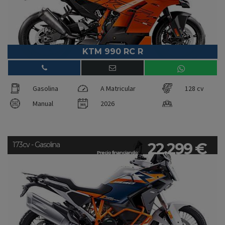
KTM 990 RC R
Gasolina
A Matricular
128 cv
Manual
2026
22.299 €
173cv - Gasolina
Precio financiando: