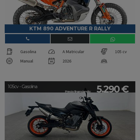
KTM 890 ADVENTURE R RALLY
Gasolina
A Matricular
105 cv
Manual
2026
5.290 €
105cv - Gasolina
Precio financiando: