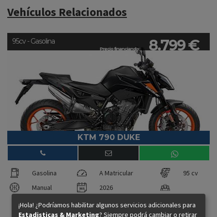
Vehículos Relacionados
8.799 €
95cv - Gasolina
Precio financiando:
KTM 790 DUKE
Gasolina
A Matricular
95 cv
Manual
2026
¡Hola! ¿Podríamos habilitar algunos servicios adicionales para
Estadisticas & Marketing
? Siempre podrá cambiar o retirar