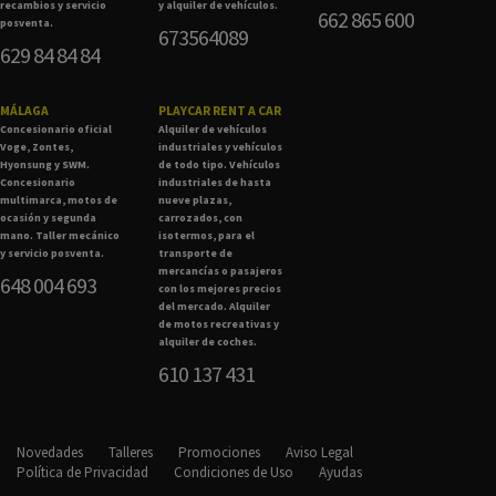
recambios y servicio
y alquiler de vehículos.
662 865 600
posventa.
673564089
629 84 84 84
MÁLAGA
PLAYCAR RENT A CAR
Concesionario oficial
Alquiler de vehículos
Voge, Zontes,
industriales y vehículos
Hyonsung y SWM.
de todo tipo. Vehículos
Concesionario
industriales de hasta
multimarca, motos de
nueve plazas,
ocasión y segunda
carrozados, con
mano. Taller mecánico
isotermos, para el
y servicio posventa.
transporte de
mercancías o pasajeros
648 004 693
con los mejores precios
del mercado. Alquiler
de motos recreativas y
alquiler de coches.
610 137 431
Novedades
Talleres
Promociones
Aviso Legal
Política de Privacidad
Condiciones de Uso
Ayudas