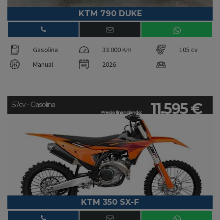
KTM 790 DUKE
Gasolina
33.000 Km
105 cv
Manual
2026
11.595 €
57cv - Gasolina
Precio financiando:
KTM 350 SX-F