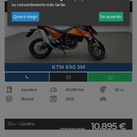
su consentimiento más tarde.
2.990 €
63cv - Gasolina
Precio financiando:
Quiero elegir
De acuerdo
KTM 690 SM
Gasolina
49.000 Km
63 cv
Manual
2026
10.895 €
53cv - Gasolina
Precio financiando: