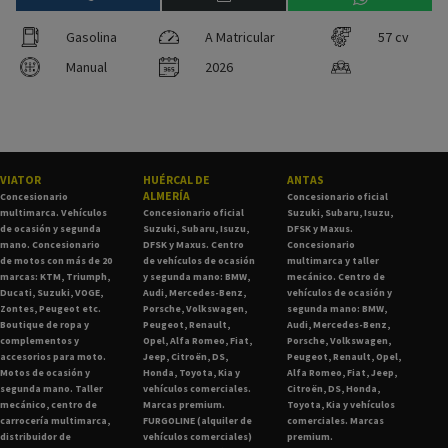
Gasolina
A Matricular
57 cv
Manual
2026
VIATOR
HUÉRCAL DE
ANTAS
ALMERÍA
Concesionario
Concesionario oficial
multimarca. Vehículos
Concesionario oficial
Suzuki, Subaru, Isuzu,
de ocasión y segunda
Suzuki, Subaru, Isuzu,
DFSK y Maxus.
mano. Concesionario
DFSK y Maxus. Centro
Concesionario
de motos con más de 20
de vehículos de ocasión
multimarca y taller
marcas: KTM, Triumph,
y segunda mano: BMW,
mecánico. Centro de
Ducati, Suzuki, VOGE,
Audi, Mercedes-Benz,
vehículos de ocasión y
Zontes, Peugeot etc.
Porsche, Volkswagen,
segunda mano: BMW,
Boutique de ropa y
Peugeot, Renault,
Audi, Mercedes-Benz,
complementos y
Opel, Alfa Romeo, Fiat,
Porsche, Volkswagen,
accesorios para moto.
Jeep, Citroën, DS,
Peugeot, Renault, Opel,
Motos de ocasión y
Honda, Toyota, Kia y
Alfa Romeo, Fiat, Jeep,
segunda mano. Taller
vehículos comerciales.
Citroën, DS, Honda,
mecánico, centro de
Marcas premium.
Toyota, Kia y vehículos
carrocería multimarca,
FURGOLINE (alquiler de
comerciales. Marcas
distribuidor de
vehículos comerciales)
premium.