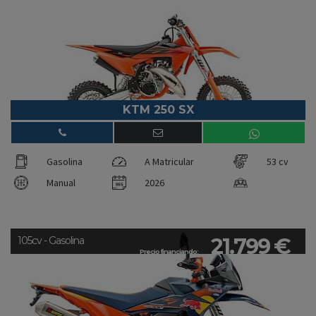
KTM 250 SX
Gasolina
A Matricular
53 cv
Manual
2026
21.799 €
105cv - Gasolina
Precio financiando: