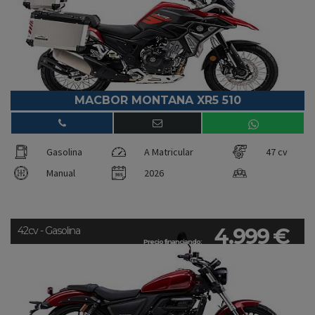
MACBOR MONTANA XR5 510
Gasolina
A Matricular
47 cv
Manual
2026
4.999 €
42cv - Gasolina
Precio financiando: