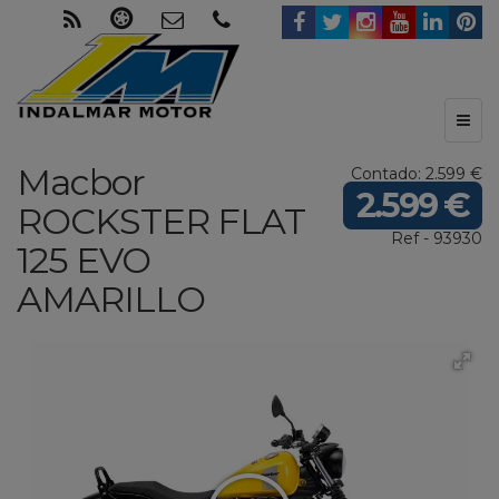
Toggl
naviga
Macbor
Contado: 2.599 €
2.599 €
ROCKSTER FLAT
Ref - 93930
125 EVO
AMARILLO