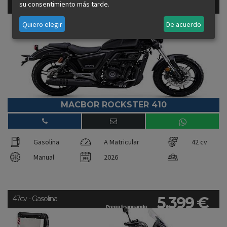
4.999 €
su consentimiento más tarde.
42cv - Gasolina
Precio financiando:
Quiero elegir
De acuerdo
MACBOR ROCKSTER 410
Gasolina
A Matricular
42 cv
Manual
2026
5.399 €
47cv - Gasolina
Precio financiando: