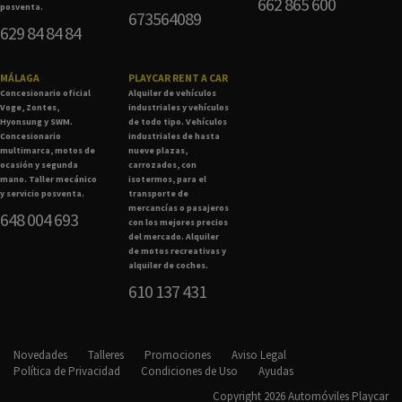
662 865 600
posventa.
673564089
629 84 84 84
MÁLAGA
PLAYCAR RENT A CAR
Concesionario oficial
Alquiler de vehículos
Voge, Zontes,
industriales y vehículos
Hyonsung y SWM.
de todo tipo. Vehículos
Concesionario
industriales de hasta
multimarca, motos de
nueve plazas,
ocasión y segunda
carrozados, con
mano. Taller mecánico
isotermos, para el
y servicio posventa.
transporte de
mercancías o pasajeros
648 004 693
con los mejores precios
del mercado. Alquiler
de motos recreativas y
alquiler de coches.
610 137 431
Novedades
Talleres
Promociones
Aviso Legal
Política de Privacidad
Condiciones de Uso
Ayudas
Copyright 2026 Automóviles Playcar