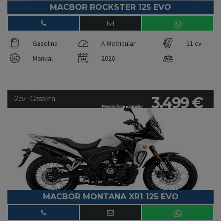
MACBOR ROCKSTER 125 EVO
Gasolina
A Matricular
11 cv
Manual
2026
3.499 €
12cv - Gasolina
Precio financiando:
MACBOR MONTANA XR1 125 EVO