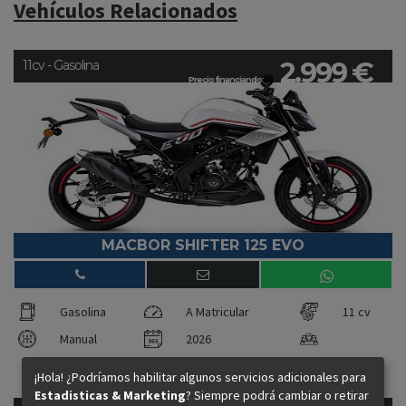
Vehículos Relacionados
2.999 €
11cv - Gasolina
Precio financiando:
MACBOR SHIFTER 125 EVO
Gasolina
A Matricular
11 cv
Manual
2026
¡Hola! ¿Podríamos habilitar algunos servicios adicionales para
Estadisticas & Marketing
? Siempre podrá cambiar o retirar