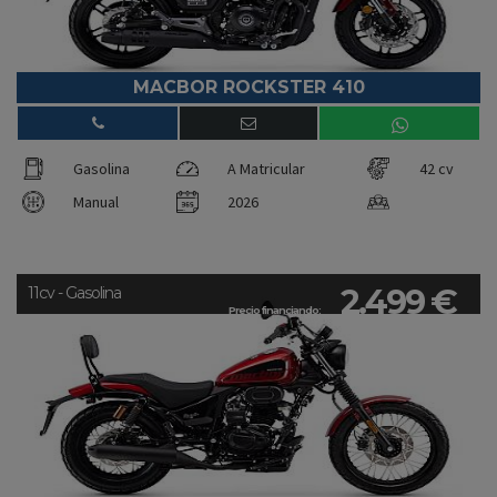
MACBOR ROCKSTER 410
Gasolina
A Matricular
42 cv
Manual
2026
2.499 €
11cv - Gasolina
Precio financiando: