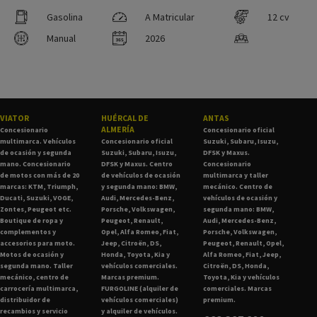
Gasolina
A Matricular
12 cv
Manual
2026
VIATOR
HUÉRCAL DE
ANTAS
ALMERÍA
Concesionario
Concesionario oficial
multimarca. Vehículos
Concesionario oficial
Suzuki, Subaru, Isuzu,
de ocasión y segunda
Suzuki, Subaru, Isuzu,
DFSK y Maxus.
mano. Concesionario
DFSK y Maxus. Centro
Concesionario
de motos con más de 20
de vehículos de ocasión
multimarca y taller
marcas: KTM, Triumph,
y segunda mano: BMW,
mecánico. Centro de
Ducati, Suzuki, VOGE,
Audi, Mercedes-Benz,
vehículos de ocasión y
Zontes, Peugeot etc.
Porsche, Volkswagen,
segunda mano: BMW,
Boutique de ropa y
Peugeot, Renault,
Audi, Mercedes-Benz,
complementos y
Opel, Alfa Romeo, Fiat,
Porsche, Volkswagen,
accesorios para moto.
Jeep, Citroën, DS,
Peugeot, Renault, Opel,
Motos de ocasión y
Honda, Toyota, Kia y
Alfa Romeo, Fiat, Jeep,
segunda mano. Taller
vehículos comerciales.
Citroën, DS, Honda,
mecánico, centro de
Marcas premium.
Toyota, Kia y vehículos
carrocería multimarca,
FURGOLINE (alquiler de
comerciales. Marcas
distribuidor de
vehículos comerciales)
premium.
recambios y servicio
y alquiler de vehículos.