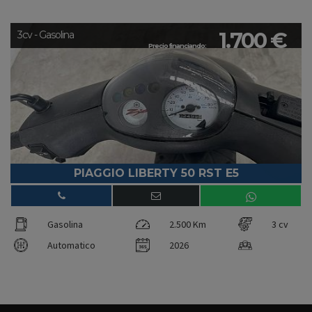
1.700 €
3cv - Gasolina
Precio financiando:
PIAGGIO LIBERTY 50 RST E5
Gasolina
2.500 Km
3 cv
Automatico
2026