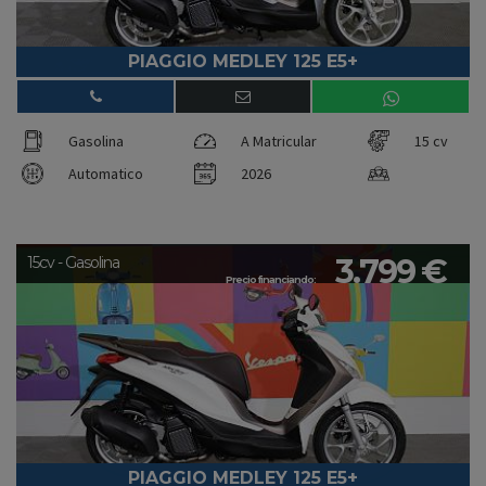
PIAGGIO MEDLEY 125 E5+
Gasolina
A Matricular
15 cv
Automatico
2026
3.799 €
15cv - Gasolina
Precio financiando:
PIAGGIO MEDLEY 125 E5+