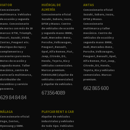
VIATOR
HUÉRCAL DE
ANTAS
ALMERÍA
Concesionario
Concesionario oficial
multimarca. Vehículos
Concesionario oficial
Suzuki, Subaru, Isuzu,
de ocasión y segunda
Suzuki, Subaru, Isuzu,
DFSK y Maxus.
mano. Concesionario
DFSK y Maxus. Centro
Concesionario
de motos con más de 20
de vehículos de ocasión
multimarca y taller
marcas: KTM, Triumph,
y segunda mano: BMW,
mecánico. Centro de
Ducati, Suzuki, VOGE,
Audi, Mercedes-Benz,
vehículos de ocasión y
Zontes, Peugeot etc.
Porsche, Volkswagen,
segunda mano: BMW,
Boutique de ropa y
Peugeot, Renault,
Audi, Mercedes-Benz,
complementos y
Opel, Alfa Romeo, Fiat,
Porsche, Volkswagen,
accesorios para moto.
Jeep, Citroën, DS,
Peugeot, Renault, Opel,
Motos de ocasión y
Honda, Toyota, Kia y
Alfa Romeo, Fiat, Jeep,
segunda mano. Taller
vehículos comerciales.
Citroën, DS, Honda,
mecánico, centro de
Marcas premium.
Toyota, Kia y vehículos
carrocería multimarca,
FURGOLINE (alquiler de
comerciales. Marcas
distribuidor de
vehículos comerciales)
premium.
recambios y servicio
y alquiler de vehículos.
662 865 600
posventa.
673564089
629 84 84 84
MÁLAGA
PLAYCAR RENT A CAR
Concesionario oficial
Alquiler de vehículos
Voge, Zontes,
industriales y vehículos
Hyonsung y SWM.
de todo tipo. Vehículos