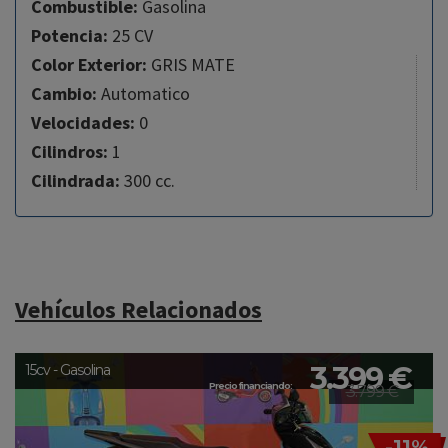
Combustible:
Gasolina
Potencia:
25 CV
Color Exterior:
GRIS MATE
Cambio:
Automatico
Velocidades:
0
Cilindros:
1
Cilindrada:
300 cc.
Vehículos Relacionados
3.399 €
15cv - Gasolina
Precio financiando:
3.799 €
-11%