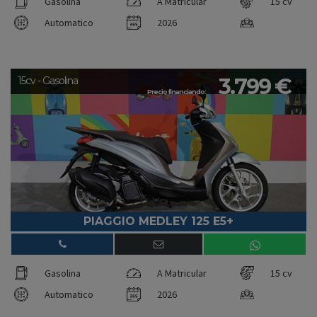
Gasolina
A Matricular
15 cv
Automatico
2026
3.799 €
15cv - Gasolina
Precio financiando:
PIAGGIO MEDLEY 125 E5+
Gasolina
A Matricular
15 cv
Automatico
2026