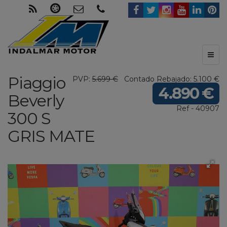
Toggl
naviga
Piaggio
PVP:
5.699 €
Contado Rebajado: 5.100 €
4.890 €
Beverly
Ref - 40907
300 S
GRIS MATE