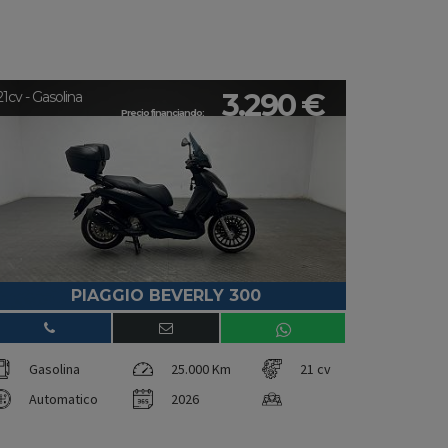
3.290 €
21cv - Gasolina
Precio financiando:
PIAGGIO BEVERLY 300
Gasolina
25.000 Km
21 cv
Automatico
2026