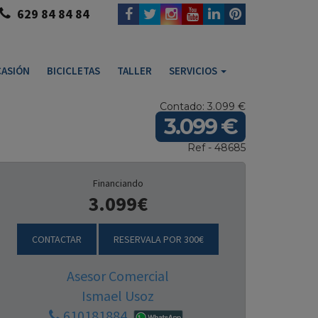
629 84 84 84
ASIÓN
BICICLETAS
TALLER
SERVICIOS
Contado: 3.099 €
3.099 €
Ref - 48685
Financiando
3.099€
CONTACTAR
RESERVALA POR 300€
Asesor Comercial
Ismael Usoz
610181884