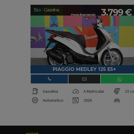
3.799 €
15cv - Gasolina
Precio financiando:
PIAGGIO MEDLEY 125 E5+
Gasolina
A Matricular
15 c
Automatico
2026
VIATOR