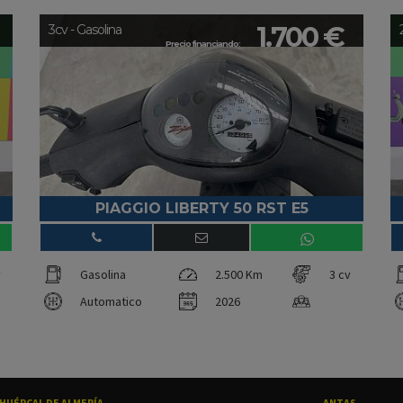
1.700 €
3cv - Gasolina
Precio financiando:
PIAGGIO LIBERTY 50 RST E5
v
Gasolina
2.500 Km
3 cv
Automatico
2026
HUÉRCAL DE ALMERÍA
ANTAS