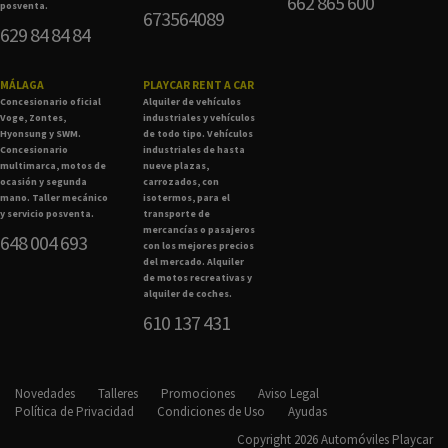
662 865 600
posventa.
673564089
629 84 84 84
MÁLAGA
PLAYCAR RENT A CAR
Concesionario oficial
Alquiler de vehículos
Voge, Zontes,
industriales y vehículos
Hyonsung y SWM.
de todo tipo. Vehículos
Concesionario
industriales de hasta
multimarca, motos de
nueve plazas,
ocasión y segunda
carrozados, con
mano. Taller mecánico
isotermos, para el
y servicio posventa.
transporte de
mercancías o pasajeros
648 004 693
con los mejores precios
del mercado. Alquiler
de motos recreativas y
alquiler de coches.
610 137 431
Novedades
Talleres
Promociones
Aviso Legal
Política de Privacidad
Condiciones de Uso
Ayudas
Copyright 2026 Automóviles Playcar