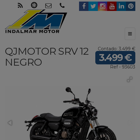
Toggl
naviga
QJMOTOR
SRV 12
Contado: 3.499 €
3.499 €
NEGRO
Ref - 93603