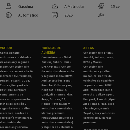
Gasolina
A Matricular
15 cv
Automatico
2026
VIATOR
HUÉRCAL DE
ANTAS
ALMERÍA
Concesionario
Concesionario oficial
multimarca. Vehículos
Concesionario oficial
Suzuki, Subaru, Isuzu,
de ocasión y segunda
Suzuki, Subaru, Isuzu,
DFSK y Maxus.
mano. Concesionario
DFSK y Maxus. Centro
Concesionario
de motos con más de 20
de vehículos de ocasión
multimarca y taller
marcas: KTM, Triumph,
y segunda mano: BMW,
mecánico. Centro de
Ducati, Suzuki, VOGE,
Audi, Mercedes-Benz,
vehículos de ocasión y
Zontes, Peugeot etc.
Porsche, Volkswagen,
segunda mano: BMW,
Boutique de ropa y
Peugeot, Renault,
Audi, Mercedes-Benz,
complementos y
Opel, Alfa Romeo, Fiat,
Porsche, Volkswagen,
accesorios para moto.
Jeep, Citroën, DS,
Peugeot, Renault, Opel,
Motos de ocasión y
Honda, Toyota, Kia y
Alfa Romeo, Fiat, Jeep,
segunda mano. Taller
vehículos comerciales.
Citroën, DS, Honda,
mecánico, centro de
Marcas premium.
Toyota, Kia y vehículos
carrocería multimarca,
FURGOLINE (alquiler de
comerciales. Marcas
distribuidor de
vehículos comerciales)
premium.
recambios y servicio
y alquiler de vehículos.