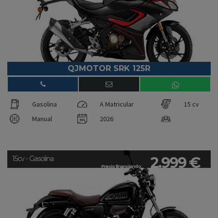
QJMOTOR SRK 125R
Gasolina
A Matricular
15 cv
Manual
2026
2.999 €
15cv - Gasolina
Precio financiando: