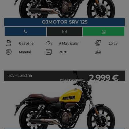
QJMOTOR SRV 125
Gasolina
A Matricular
15 cv
Manual
2026
2.999 €
15cv - Gasolina
Precio financiando: