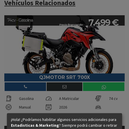
Vehículos Relacionados
7.499 €
74cv - Gasolina
Precio financiando:
QJMOTOR SRT 700X
Gasolina
A Matricular
74 cv
Manual
2026
¡Hola! ¿Podríamos habilitar algunos servicios adicionales para
Estadisticas & Marketing
? Siempre podrá cambiar o retirar