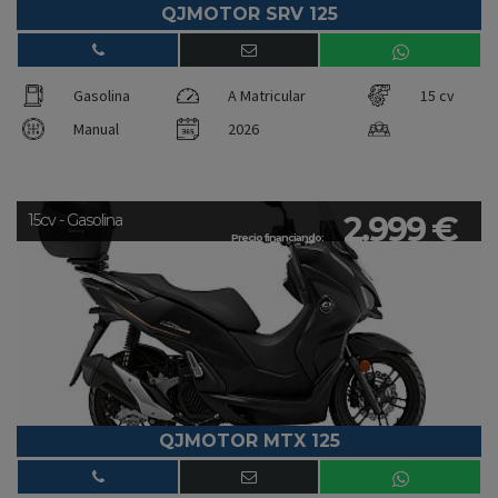
QJMOTOR SRV 125
Gasolina
A Matricular
15 cv
Manual
2026
2.999 €
15cv - Gasolina
Precio financiando:
QJMOTOR MTX 125