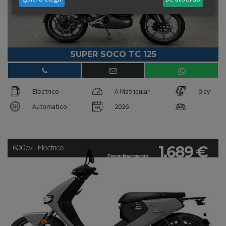
SUPER SOCO TC 125
Electrico
A Matricular
0 cv
Automatico
2026
1.689 €
600cv - Electrico
Precio financiando: