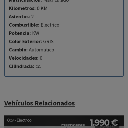
Kilometros:
0 KM
Asientos:
2
Combustible:
Electrico
Potencia:
KW
Color Exterior:
GRIS
Cambio:
Automatico
Velocidades:
0
Cilindrada:
cc.
Vehículos Relacionados
1.990 €
0cv - Electrico
Precio financiando:
2.290 €