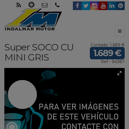
Toggl
naviga
Super SOCO
CU
Contado: 1.689 €
1.689 €
MINI
GRIS
Ref - 94387