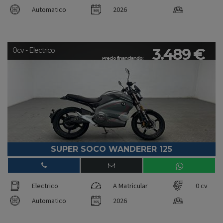
Automatico
2026
3.489 €
0cv - Electrico
Precio financiando:
SUPER SOCO WANDERER 125
Electrico
A Matricular
0 cv
Automatico
2026