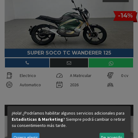
-14%
SUPER SOCO TC WANDERER 125
Electrico
A Matricular
0 cv
Automatico
2026
1.790 €
0cv - Electrico
¡Hola! ¿Podríamos habilitar algunos servicios adicionales para
Precio financiando:
Estadisticas & Marketing
? Siempre podrá cambiar o retirar
su consentimiento más tarde.
Quiero elegir
De acuerdo