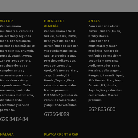
VIATOR
HUÉRCAL DE
ANTAS
ALMERÍA
Concesionario
Concesionario oficial
multimarca. Vehículos
Concesionario oficial
Suzuki, Subaru, Isuzu,
de ocasión y segunda
Suzuki, Subaru, Isuzu,
DFSK y Maxus.
mano. Concesionario
DFSK y Maxus. Centro
Concesionario
de motos con más de 20
de vehículos de ocasión
multimarca y taller
marcas: KTM, Triumph,
y segunda mano: BMW,
mecánico. Centro de
Ducati, Suzuki, VOGE,
Audi, Mercedes-Benz,
vehículos de ocasión y
Zontes, Peugeot etc.
Porsche, Volkswagen,
segunda mano: BMW,
Boutique de ropa y
Peugeot, Renault,
Audi, Mercedes-Benz,
complementos y
Opel, Alfa Romeo, Fiat,
Porsche, Volkswagen,
accesorios para moto.
Jeep, Citroën, DS,
Peugeot, Renault, Opel,
Motos de ocasión y
Honda, Toyota, Kia y
Alfa Romeo, Fiat, Jeep,
segunda mano. Taller
vehículos comerciales.
Citroën, DS, Honda,
mecánico, centro de
Marcas premium.
Toyota, Kia y vehículos
carrocería multimarca,
FURGOLINE (alquiler de
comerciales. Marcas
distribuidor de
vehículos comerciales)
premium.
recambios y servicio
y alquiler de vehículos.
662 865 600
posventa.
673564089
629 84 84 84
MÁLAGA
PLAYCAR RENT A CAR