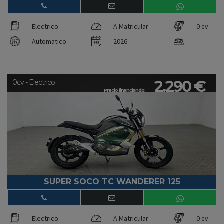
Electrico
A Matricular
0 cv
Automatico
2026
2.290 €
0cv - Electrico
Precio financiando:
SUPER SOCO TC WANDERER 125
Electrico
A Matricular
0 cv