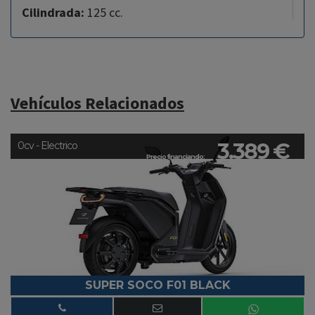
Cilindrada:
125 cc.
Vehículos Relacionados
3.389 €
0cv - Electrico
Precio financiando:
SUPER SOCO F01 BLACK