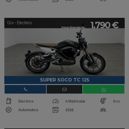
1.790 €
0cv - Electrico
Precio financiando:
SUPER SOCO TC 125
Electrico
A Matricular
0 cv
Automatico
2026