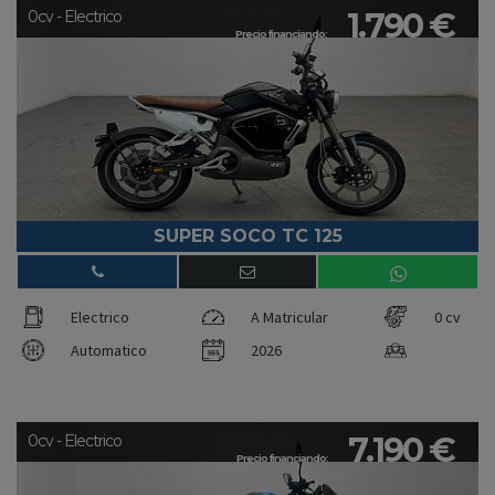
1.790 €
0cv - Electrico
Precio financiando:
SUPER SOCO TC 125
Electrico
A Matricular
0 cv
Automatico
2026
7.190 €
0cv - Electrico
Precio financiando: