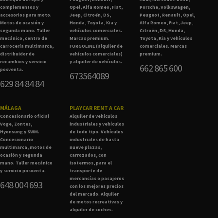
complementos y
Opel, Alfa Romeo, Fiat,
Porsche, Volkswagen,
accesorios para moto.
Jeep, Citroën, DS,
Peugeot, Renault, Opel,
Motos de ocasión y
Honda, Toyota, Kia y
Alfa Romeo, Fiat, Jeep,
segunda mano. Taller
vehículos comerciales.
Citroën, DS, Honda,
mecánico, centro de
Marcas premium.
Toyota, Kia y vehículos
carrocería multimarca,
FURGOLINE (alquiler de
comerciales. Marcas
distribuidor de
vehículos comerciales)
premium.
recambios y servicio
y alquiler de vehículos.
662 865 600
posventa.
673564089
629 84 84 84
MÁLAGA
PLAYCAR RENT A CAR
Concesionario oficial
Alquiler de vehículos
Voge, Zontes,
industriales y vehículos
Hyonsung y SWM.
de todo tipo. Vehículos
Concesionario
industriales de hasta
multimarca, motos de
nueve plazas,
ocasión y segunda
carrozados, con
mano. Taller mecánico
isotermos, para el
y servicio posventa.
transporte de
mercancías o pasajeros
648 004 693
con los mejores precios
del mercado. Alquiler
de motos recreativas y
alquiler de coches.