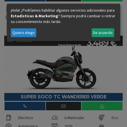
Electrico
A Matricular
0 cv
¡Hola! ¿Podríamos habilitar algunos servicios adicionales para
Estadisticas & Marketing
? Siempre podrá cambiar o retirar
Automatico
2026
su consentimiento más tarde.
Quiero elegir
De acuerdo
3.489 €
0cv - Electrico
Precio financiando:
SUPER SOCO TC WANDERER VERDE
Electrico
A Matricular
0 cv
Automatico
2026