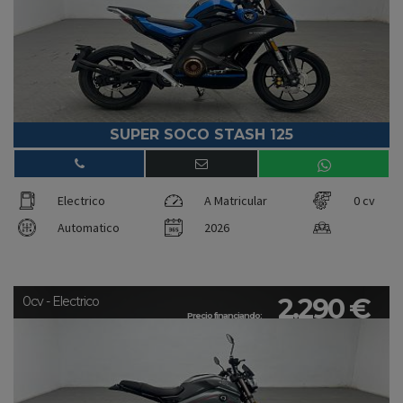
SUPER SOCO STASH 125
Electrico
A Matricular
0 cv
Automatico
2026
2.290 €
0cv - Electrico
Precio financiando: