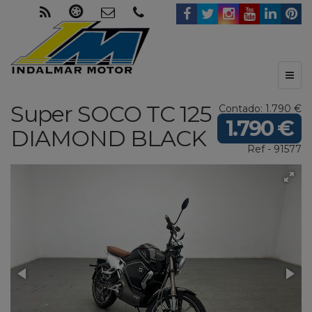
Toggl
naviga
Super SOCO
TC 125
Contado: 1.790 €
1.790 €
DIAMOND BLACK
Ref - 91577