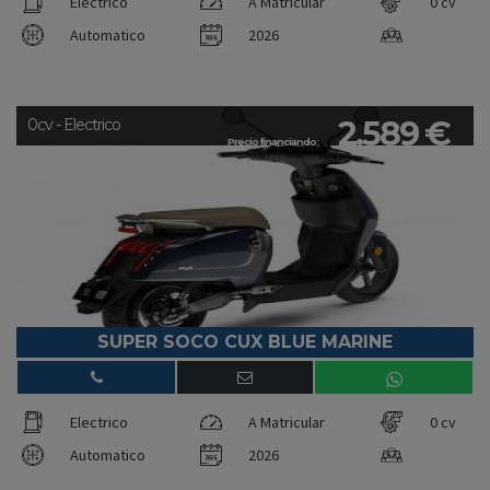
Electrico
A Matricular
0 cv
Automatico
2026
2.589 €
0cv - Electrico
Precio financiando:
SUPER SOCO CUX BLUE MARINE
Electrico
A Matricular
0 cv
Automatico
2026