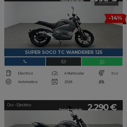
Precio financiando:
2.290 €
-14%
SUPER SOCO TC WANDERER 125
Electrico
A Matricular
0 cv
Automatico
2026
2.290 €
0cv - Electrico
Precio financiando: