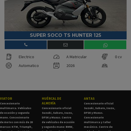
SUPER SOCO TS HUNTER 125
Electrico
A Matricular
0 cv
Automatico
2026
VIATOR
HUÉRCAL DE
ANTAS
ALMERÍA
Concesionario
Concesionario oficial
multimarca. Vehículos
Concesionario oficial
Suzuki, Subaru, Isuzu,
de ocasión y segunda
Suzuki, Subaru, Isuzu,
DFSK y Maxus.
mano. Concesionario
DFSK y Maxus. Centro
Concesionario
de motos con más de 20
de vehículos de ocasión
multimarca y taller
marcas: KTM, Triumph,
y segunda mano: BMW,
mecánico. Centro de