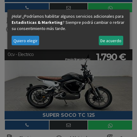
¡Hola! ¿Podríamos habilitar algunos servicios adicionales para
Electrico
A Matricular
0 cv
Estadisticas & Marketing
? Siempre podrá cambiar o retirar
su consentimiento más tarde.
Automatico
2026
Quiero elegir
De acuerdo
1.790 €
0cv - Electrico
Precio financiando:
SUPER SOCO TC 125