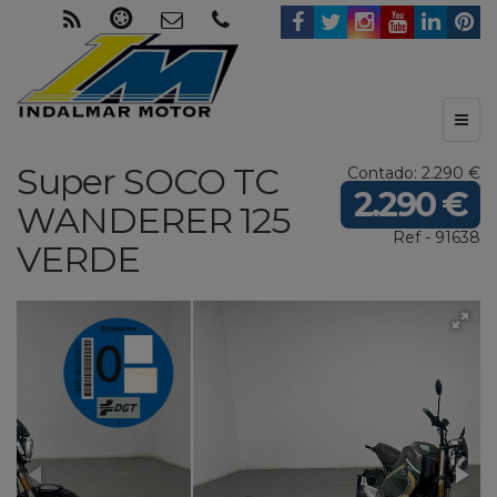
Toggl
naviga
Super SOCO
TC
Contado: 2.290 €
2.290 €
WANDERER 125
Ref - 91638
VERDE