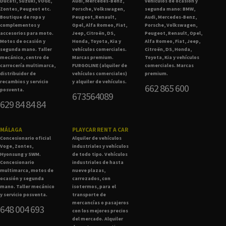
Ducati, Suzuki, VOGE,
Audi, Mercedes-Benz,
vehículos de ocasión y
Zontes, Peugeot etc.
Porsche, Volkswagen,
segunda mano: BMW,
Boutique de ropa y
Peugeot, Renault,
Audi, Mercedes-Benz,
complementos y
Opel, Alfa Romeo, Fiat,
Porsche, Volkswagen,
accesorios para moto.
Jeep, Citroën, DS,
Peugeot, Renault, Opel,
Motos de ocasión y
Honda, Toyota, Kia y
Alfa Romeo, Fiat, Jeep,
segunda mano. Taller
vehículos comerciales.
Citroën, DS, Honda,
mecánico, centro de
Marcas premium.
Toyota, Kia y vehículos
carrocería multimarca,
FURGOLINE (alquiler de
comerciales. Marcas
distribuidor de
vehículos comerciales)
premium.
recambios y servicio
y alquiler de vehículos.
662 865 600
posventa.
673564089
629 84 84 84
MÁLAGA
PLAYCAR RENT A CAR
Concesionario oficial
Alquiler de vehículos
Voge, Zontes,
industriales y vehículos
Hyonsung y SWM.
de todo tipo. Vehículos
Concesionario
industriales de hasta
multimarca, motos de
nueve plazas,
ocasión y segunda
carrozados, con
mano. Taller mecánico
isotermos, para el
y servicio posventa.
transporte de
mercancías o pasajeros
648 004 693
con los mejores precios
del mercado. Alquiler