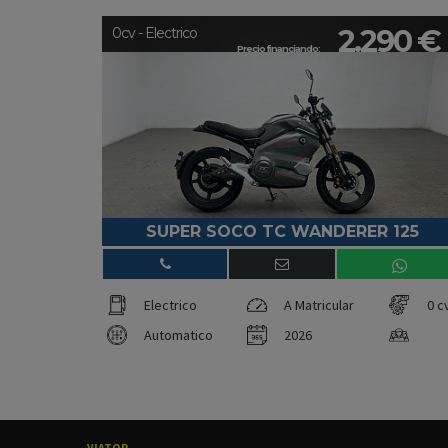
2.290 €
0cv - Electrico
Precio financiando:
SUPER SOCO TC WANDERER 125
Electrico
A Matricular
0 c
Automatico
2026
VIATOR