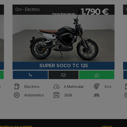
1.790 €
0cv - Electrico
Precio financiando:
SUPER SOCO TC 125
v
Electrico
A Matricular
0 cv
Automatico
2026
HUÉRCAL DE ALMERÍA
ANTAS