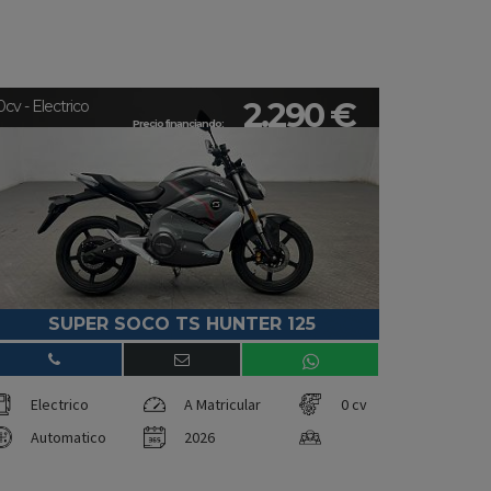
2.290 €
0cv - Electrico
Precio financiando:
SUPER SOCO TS HUNTER 125
Electrico
A Matricular
0 cv
Automatico
2026