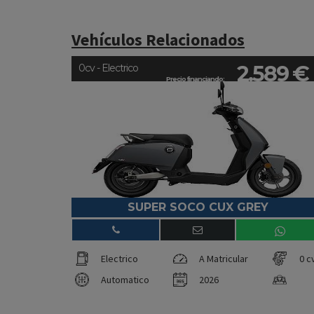
Vehículos Relacionados
2.589 €
0cv - Electrico
Precio financiando:
SUPER SOCO CUX GREY
Electrico
A Matricular
0 c
Automatico
2026