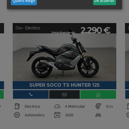
Quiero elegir
De acuerdo
2.290 €
0cv - Electrico
Precio financiando:
SUPER SOCO TS HUNTER 125
v
Electrico
A Matricular
0 cv
Automatico
2026