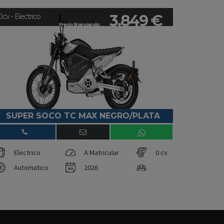
3.849 €
0cv - Electrico
Precio financiando:
SUPER SOCO TC MAX NEGRO/PLATA
Electrico
A Matricular
0 cv
Automatico
2026