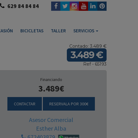
629 84 84 84
ASIÓN
BICICLETAS
TALLER
SERVICIOS
Contado: 3.489 €
3.489 €
Ref - 65193
Financiando
3.489€
CONTACTAR
RESERVALA POR 300€
Asesor Comercial
Esther Alba
672403879