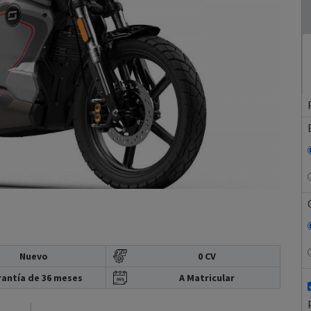
Nuevo
0 CV
antía de 36 meses
A Matricular