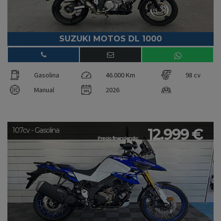
SUZUKI MOTOS DL 1000
Gasolina
46.000 Km
98 cv
Manual
2026
12.999 €
107cv - Gasolina
Precio financiando: