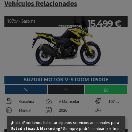
Vehículos Relacionados
15.499 €
107cv - Gasolina
Precio financiando:
SUZUKI MOTOS V-STROM 1050DE
Gasolina
A Matricular
107 cv
Manual
2026
¡Hola! ¿Podríamos habilitar algunos servicios adicionales para
Estadisticas & Marketing
? Siempre podrá cambiar o retirar