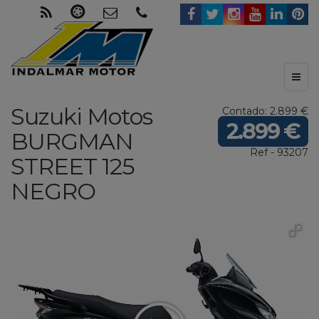
Toggl
naviga
Suzuki Motos
Contado: 2.899 €
2.899 €
BURGMAN
Ref - 93207
STREET 125
NEGRO