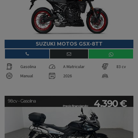
SUZUKI MOTOS GSX-8TT
Gasolina
A Matricular
83 cv
Manual
2026
4.390 €
98cv - Gasolina
Precio financiando: