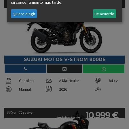
9.799 €
su consentimiento más tarde.
84cv - Gasolina
Precio financiando:
Quiero elegir
De acuerdo
SUZUKI MOTOS V-STROM 800DE
Gasolina
A Matricular
84 cv
Manual
2026
10.999 €
83cv - Gasolina
Precio financiando: