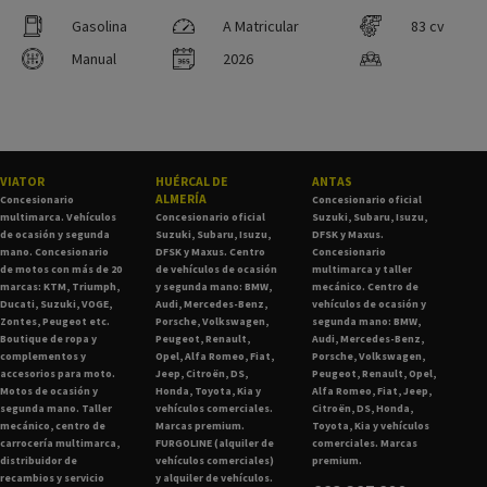
Gasolina
A Matricular
83 cv
Manual
2026
VIATOR
HUÉRCAL DE
ANTAS
ALMERÍA
Concesionario
Concesionario oficial
multimarca. Vehículos
Concesionario oficial
Suzuki, Subaru, Isuzu,
de ocasión y segunda
Suzuki, Subaru, Isuzu,
DFSK y Maxus.
mano. Concesionario
DFSK y Maxus. Centro
Concesionario
de motos con más de 20
de vehículos de ocasión
multimarca y taller
marcas: KTM, Triumph,
y segunda mano: BMW,
mecánico. Centro de
Ducati, Suzuki, VOGE,
Audi, Mercedes-Benz,
vehículos de ocasión y
Zontes, Peugeot etc.
Porsche, Volkswagen,
segunda mano: BMW,
Boutique de ropa y
Peugeot, Renault,
Audi, Mercedes-Benz,
complementos y
Opel, Alfa Romeo, Fiat,
Porsche, Volkswagen,
accesorios para moto.
Jeep, Citroën, DS,
Peugeot, Renault, Opel,
Motos de ocasión y
Honda, Toyota, Kia y
Alfa Romeo, Fiat, Jeep,
segunda mano. Taller
vehículos comerciales.
Citroën, DS, Honda,
mecánico, centro de
Marcas premium.
Toyota, Kia y vehículos
carrocería multimarca,
FURGOLINE (alquiler de
comerciales. Marcas
distribuidor de
vehículos comerciales)
premium.
recambios y servicio
y alquiler de vehículos.