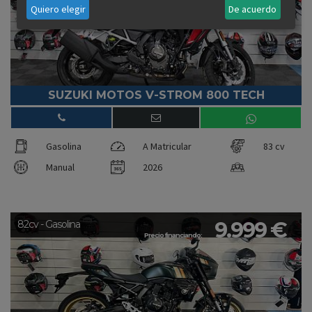
Quiero elegir
De acuerdo
SUZUKI MOTOS V-STROM 800 TECH
Gasolina
A Matricular
83 cv
Manual
2026
9.999 €
82cv - Gasolina
Precio financiando: