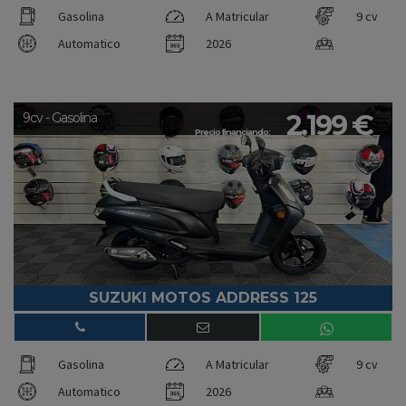
Gasolina
A Matricular
9 cv
Automatico
2026
2.199 €
9cv - Gasolina
Precio financiando:
SUZUKI MOTOS ADDRESS 125
Gasolina
A Matricular
9 cv
Automatico
2026