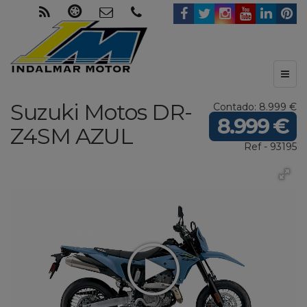
Toggl
naviga
Suzuki Motos
DR-
Contado: 8.999 €
8.999 €
Z4SM
AZUL
Ref - 93195