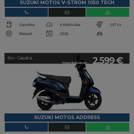
SUZUKI MOTOS V-STROM 1050 TECH
Gasolina
A Matricular
107 cv
Manual
2026
2.599 €
9cv - Gasolina
Precio financiando:
SUZUKI MOTOS ADDRESS