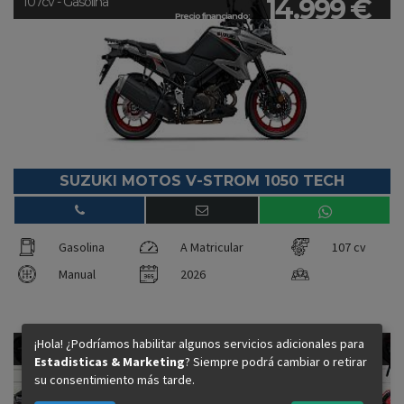
14.999 €
107cv - Gasolina
Precio financiando:
SUZUKI MOTOS V-STROM 1050 TECH
Gasolina
A Matricular
107 cv
Manual
2026
¡Hola! ¿Podríamos habilitar algunos servicios adicionales para
8.999 €
83cv - Gasolina
Estadisticas & Marketing
? Siempre podrá cambiar o retirar
Precio financiando:
su consentimiento más tarde.