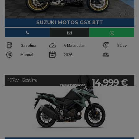
SUZUKI MOTOS GSX 8TT
Gasolina
A Matricular
82 cv
Manual
2026
14.999 €
107cv - Gasolina
Precio financiando: