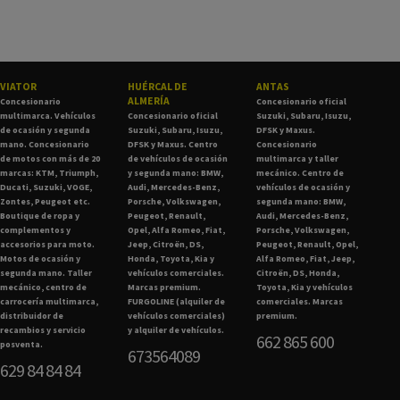
VIATOR
HUÉRCAL DE
ANTAS
ALMERÍA
Concesionario
Concesionario oficial
multimarca. Vehículos
Concesionario oficial
Suzuki, Subaru, Isuzu,
de ocasión y segunda
Suzuki, Subaru, Isuzu,
DFSK y Maxus.
mano. Concesionario
DFSK y Maxus. Centro
Concesionario
de motos con más de 20
de vehículos de ocasión
multimarca y taller
marcas: KTM, Triumph,
y segunda mano: BMW,
mecánico. Centro de
Ducati, Suzuki, VOGE,
Audi, Mercedes-Benz,
vehículos de ocasión y
Zontes, Peugeot etc.
Porsche, Volkswagen,
segunda mano: BMW,
Boutique de ropa y
Peugeot, Renault,
Audi, Mercedes-Benz,
complementos y
Opel, Alfa Romeo, Fiat,
Porsche, Volkswagen,
accesorios para moto.
Jeep, Citroën, DS,
Peugeot, Renault, Opel,
Motos de ocasión y
Honda, Toyota, Kia y
Alfa Romeo, Fiat, Jeep,
segunda mano. Taller
vehículos comerciales.
Citroën, DS, Honda,
mecánico, centro de
Marcas premium.
Toyota, Kia y vehículos
carrocería multimarca,
FURGOLINE (alquiler de
comerciales. Marcas
distribuidor de
vehículos comerciales)
premium.
recambios y servicio
y alquiler de vehículos.
662 865 600
posventa.
673564089
629 84 84 84