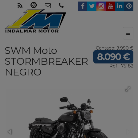
Toggl
naviga
SWM Moto
Contado: 9.990 €
8.090 €
STORMBREAKER
Ref - 75182
NEGRO