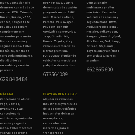
mano. Concesionario
DFSK y Maxus. Centro
Concesionario
de motos con más de 20
de vehículos de ocasión
multimarca y taller
marcas: KTM, Triumph,
y segunda mano: BMW,
mecánico. Centro de
Ducati, Suzuki, VOGE,
Audi, Mercedes-Benz,
vehículos de ocasión y
Zontes, Peugeot etc.
Porsche, Volkswagen,
segunda mano: BMW,
Boutique de ropa y
Peugeot, Renault,
Audi, Mercedes-Benz,
complementos y
Opel, Alfa Romeo, Fiat,
Porsche, Volkswagen,
accesorios para moto.
Jeep, Citroën, DS,
Peugeot, Renault, Opel,
Motos de ocasión y
Honda, Toyota, Kia y
Alfa Romeo, Fiat, Jeep,
segunda mano. Taller
vehículos comerciales.
Citroën, DS, Honda,
mecánico, centro de
Marcas premium.
Toyota, Kia y vehículos
carrocería multimarca,
FURGOLINE (alquiler de
comerciales. Marcas
distribuidor de
vehículos comerciales)
premium.
recambios y servicio
y alquiler de vehículos.
662 865 600
posventa.
673564089
629 84 84 84
MÁLAGA
PLAYCAR RENT A CAR
Concesionario oficial
Alquiler de vehículos
Voge, Zontes,
industriales y vehículos
Hyonsung y SWM.
de todo tipo. Vehículos
Concesionario
industriales de hasta
multimarca, motos de
nueve plazas,
ocasión y segunda
carrozados, con
mano. Taller mecánico
isotermos, para el
y servicio posventa.
transporte de