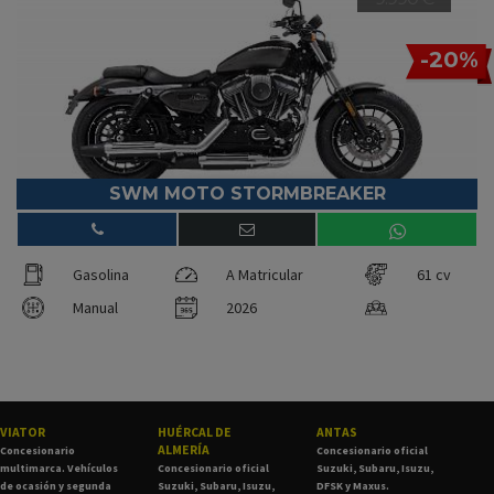
-20%
SWM MOTO STORMBREAKER
Gasolina
A Matricular
61 cv
Manual
2026
VIATOR
HUÉRCAL DE
ANTAS
ALMERÍA
Concesionario
Concesionario oficial
multimarca. Vehículos
Concesionario oficial
Suzuki, Subaru, Isuzu,
de ocasión y segunda
Suzuki, Subaru, Isuzu,
DFSK y Maxus.