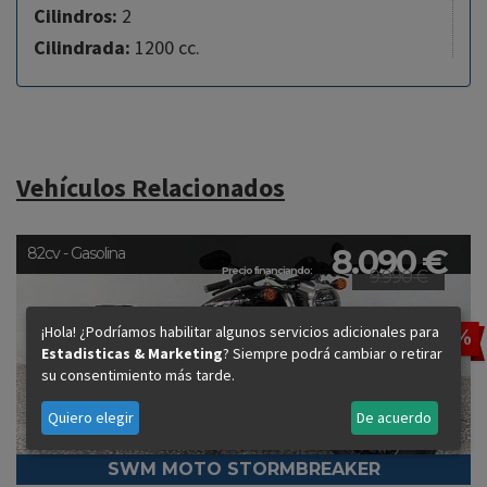
Cilindros:
2
Cilindrada:
1200 cc.
Vehículos Relacionados
8.090 €
82cv - Gasolina
Precio financiando:
9.990 €
¡Hola! ¿Podríamos habilitar algunos servicios adicionales para
-20%
Estadisticas & Marketing
? Siempre podrá cambiar o retirar
su consentimiento más tarde.
Quiero elegir
De acuerdo
SWM MOTO STORMBREAKER