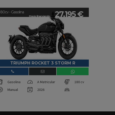
27.195 €
180cv - Gasolina
Precio financiando:
TRIUMPH ROCKET 3 STORM R
Gasolina
A Matricular
180 cv
Manual
2026