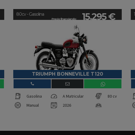
15.295 €
80cv - Gasolina
Precio financiando:
TRIUMPH BONNEVILLE T120
Gasolina
A Matricular
80 cv
Manual
2026