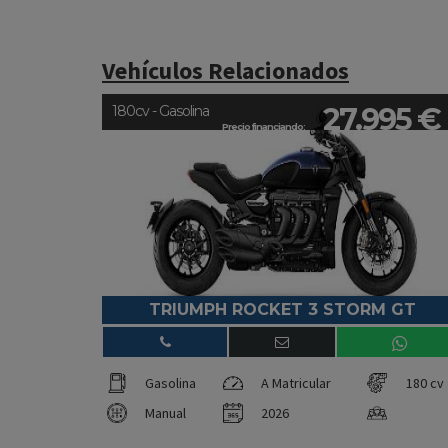
Vehículos Relacionados
27.995 €
180cv - Gasolina
Precio financiando:
TRIUMPH ROCKET 3 STORM GT
Gasolina
A Matricular
180 cv
Manual
2026