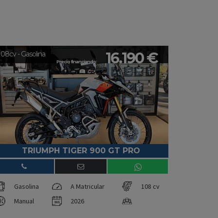
16.190 €
108cv - Gasolina
Precio financiando:
TRIUMPH TIGER 900 GT PRO
Gasolina
A Matricular
108 cv
Manual
2026