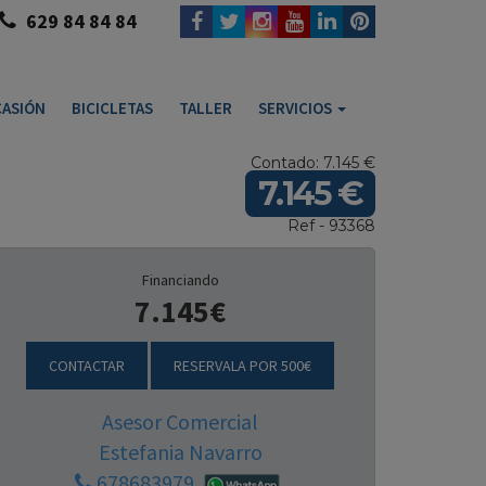
629 84 84 84
ASIÓN
BICICLETAS
TALLER
SERVICIOS
Contado: 7.145 €
7.145 €
Ref - 93368
Financiando
7.145€
CONTACTAR
RESERVALA POR 500€
Asesor Comercial
Estefania Navarro
678683979