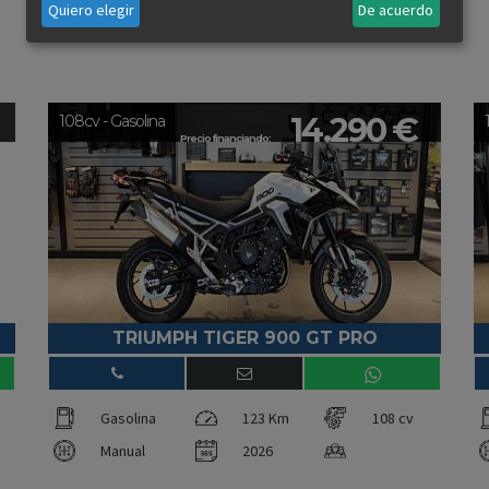
Quiero elegir
De acuerdo
14.290 €
108cv - Gasolina
Precio financiando:
TRIUMPH TIGER 900 GT PRO
Gasolina
123 Km
108 cv
Manual
2026