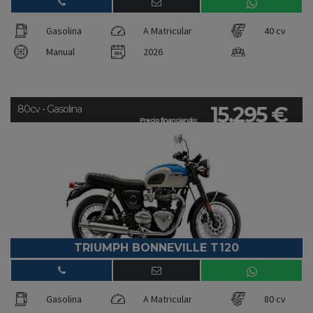
Gasolina
A Matricular
40 cv
Manual
2026
15.295 €
80cv - Gasolina
Precio financiando:
TRIUMPH BONNEVILLE T120
Gasolina
A Matricular
80 cv