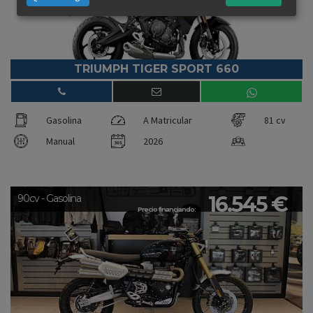
TRIUMPH TIGER SPORT 660
Gasolina
A Matricular
81 cv
Manual
2026
16.545 €
90cv - Gasolina
Precio financiando: