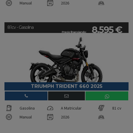
Manual
2026
8.595 €
81cv - Gasolina
Precio financiando:
TRIUMPH TRIDENT 660 2025
Gasolina
A Matricular
81 cv
Manual
2026