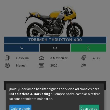
TRIUMPH THRUXTON 400
Gasolina
A Matricular
40 cv
Manual
2026
10.145 €
81cv - Gasolina
¡Hola! ¿Podríamos habilitar algunos servicios adicionales para
Precio financiando:
Estadisticas & Marketing
? Siempre podrá cambiar o retirar
su consentimiento más tarde.
Quiero elegir
De acuerdo