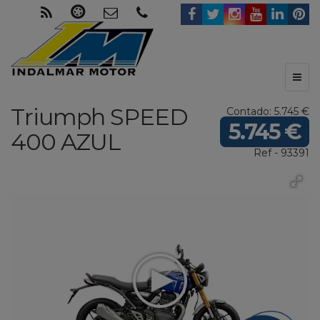
Toggl
naviga
Triumph
SPEED
Contado: 5.745 €
5.745 €
400
AZUL
Ref - 93391