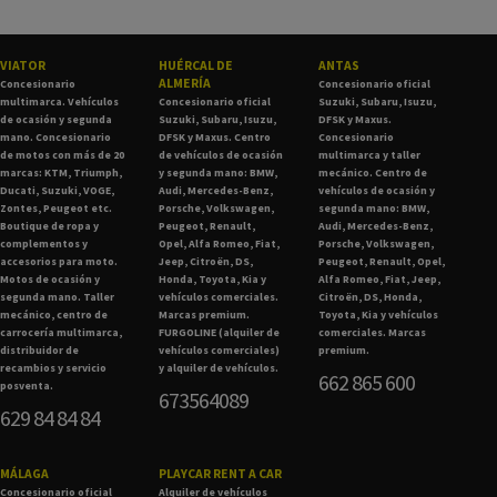
VIATOR
HUÉRCAL DE
ANTAS
ALMERÍA
Concesionario
Concesionario oficial
multimarca. Vehículos
Concesionario oficial
Suzuki, Subaru, Isuzu,
de ocasión y segunda
Suzuki, Subaru, Isuzu,
DFSK y Maxus.
mano. Concesionario
DFSK y Maxus. Centro
Concesionario
de motos con más de 20
de vehículos de ocasión
multimarca y taller
marcas: KTM, Triumph,
y segunda mano: BMW,
mecánico. Centro de
Ducati, Suzuki, VOGE,
Audi, Mercedes-Benz,
vehículos de ocasión y
Zontes, Peugeot etc.
Porsche, Volkswagen,
segunda mano: BMW,
Boutique de ropa y
Peugeot, Renault,
Audi, Mercedes-Benz,
complementos y
Opel, Alfa Romeo, Fiat,
Porsche, Volkswagen,
accesorios para moto.
Jeep, Citroën, DS,
Peugeot, Renault, Opel,
Motos de ocasión y
Honda, Toyota, Kia y
Alfa Romeo, Fiat, Jeep,
segunda mano. Taller
vehículos comerciales.
Citroën, DS, Honda,
mecánico, centro de
Marcas premium.
Toyota, Kia y vehículos
carrocería multimarca,
FURGOLINE (alquiler de
comerciales. Marcas
distribuidor de
vehículos comerciales)
premium.
recambios y servicio
y alquiler de vehículos.
662 865 600
posventa.
673564089
629 84 84 84
MÁLAGA
PLAYCAR RENT A CAR
Concesionario oficial
Alquiler de vehículos