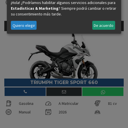
Manual
2026
¡Hola! ¿Podríamos habilitar algunos servicios adicionales para
Estadisticas & Marketing
? Siempre podrá cambiar o retirar
su consentimiento más tarde.
Quiero elegir
De acuerdo
9.995 €
81cv - Gasolina
Precio financiando:
TRIUMPH TIGER SPORT 660
Gasolina
A Matricular
81 cv
Manual
2026