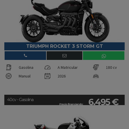
TRIUMPH ROCKET 3 STORM GT
Gasolina
A Matricular
180 cv
Manual
2026
6.495 €
40cv - Gasolina
Precio financiando: