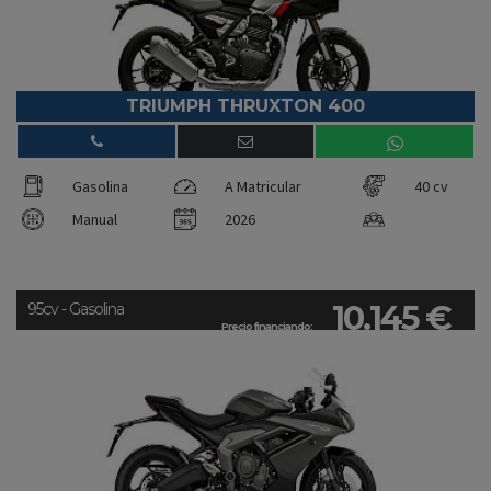
TRIUMPH THRUXTON 400
Gasolina
A Matricular
40 cv
Manual
2026
10.145 €
95cv - Gasolina
Precio financiando: