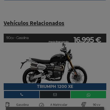
Vehículos Relacionados
16.995 €
90cv - Gasolina
Precio financiando:
TRIUMPH 1200 XE
Gasolina
A Matricular
90 cv