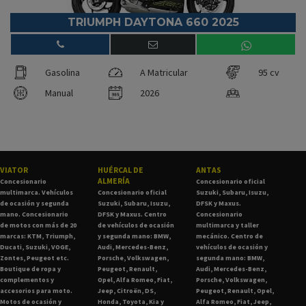
TRIUMPH DAYTONA 660 2025
Gasolina
A Matricular
95 cv
Manual
2026
VIATOR
HUÉRCAL DE
ANTAS
ALMERÍA
Concesionario
Concesionario oficial
multimarca. Vehículos
Concesionario oficial
Suzuki, Subaru, Isuzu,
de ocasión y segunda
Suzuki, Subaru, Isuzu,
DFSK y Maxus.
mano. Concesionario
DFSK y Maxus. Centro
Concesionario
de motos con más de 20
de vehículos de ocasión
multimarca y taller
marcas: KTM, Triumph,
y segunda mano: BMW,
mecánico. Centro de
Ducati, Suzuki, VOGE,
Audi, Mercedes-Benz,
vehículos de ocasión y
Zontes, Peugeot etc.
Porsche, Volkswagen,
segunda mano: BMW,
Boutique de ropa y
Peugeot, Renault,
Audi, Mercedes-Benz,
complementos y
Opel, Alfa Romeo, Fiat,
Porsche, Volkswagen,
accesorios para moto.
Jeep, Citroën, DS,
Peugeot, Renault, Opel,
Motos de ocasión y
Honda, Toyota, Kia y
Alfa Romeo, Fiat, Jeep,