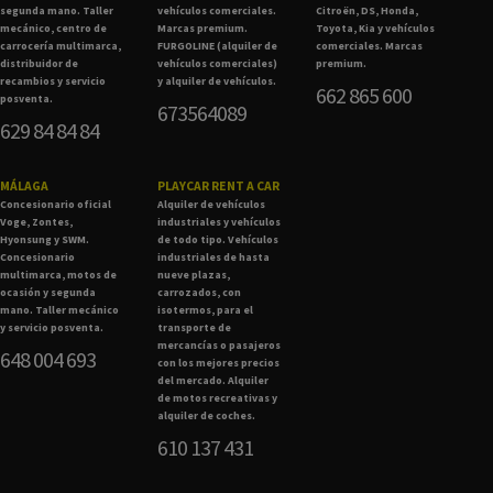
segunda mano. Taller
vehículos comerciales.
Citroën, DS, Honda,
mecánico, centro de
Marcas premium.
Toyota, Kia y vehículos
carrocería multimarca,
FURGOLINE (alquiler de
comerciales. Marcas
distribuidor de
vehículos comerciales)
premium.
recambios y servicio
y alquiler de vehículos.
662 865 600
posventa.
673564089
629 84 84 84
MÁLAGA
PLAYCAR RENT A CAR
Concesionario oficial
Alquiler de vehículos
Voge, Zontes,
industriales y vehículos
Hyonsung y SWM.
de todo tipo. Vehículos
Concesionario
industriales de hasta
multimarca, motos de
nueve plazas,
ocasión y segunda
carrozados, con
mano. Taller mecánico
isotermos, para el
y servicio posventa.
transporte de
mercancías o pasajeros
648 004 693
con los mejores precios
del mercado. Alquiler
de motos recreativas y
alquiler de coches.
610 137 431