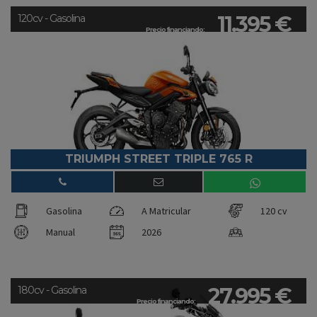
11.395 €
120cv - Gasolina
Precio financiando:
TRIUMPH STREET TRIPLE 765 R
Gasolina
A Matricular
120 cv
Manual
2026
27.995 €
180cv - Gasolina
Precio financiando: