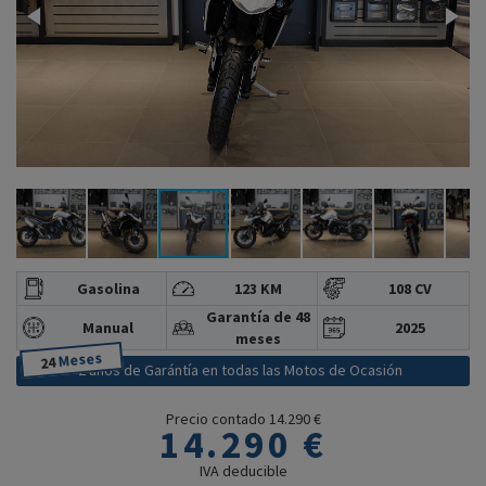
Gasolina
123 KM
108 CV
Garantía de 48
Manual
2025
meses
Meses
24
2 años de Garántía en todas las Motos de Ocasión
Precio contado 14.290 €
14.290 €
IVA deducible