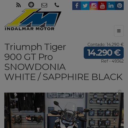
Toggl
naviga
Triumph
Tiger
Contado: 14.290 €
14.290 €
900 GT Pro
Ref - 49362
SNOWDONIA
WHITE / SAPPHIRE BLACK