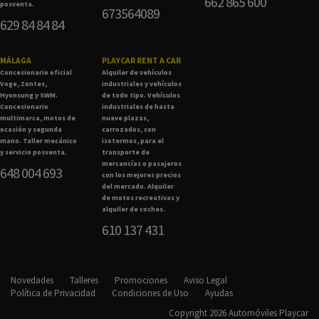
662 865 600
posventa.
673564089
629 84 84 84
MÁLAGA
PLAYCAR RENT A CAR
Concesionario oficial
Alquiler de vehículos
Voge, Zontes,
industriales y vehículos
Hyonsung y SWM.
de todo tipo. Vehículos
Concesionario
industriales de hasta
multimarca, motos de
nueve plazas,
ocasión y segunda
carrozados, con
mano. Taller mecánico
isotermos, para el
y servicio posventa.
transporte de
mercancías o pasajeros
648 004 693
con los mejores precios
del mercado. Alquiler
de motos recreativas y
alquiler de coches.
610 137 431
Novedades
Talleres
Promociones
Aviso Legal
Política de Privacidad
Condiciones de Uso
Ayudas
Copyright 2026 Automóviles Playcar