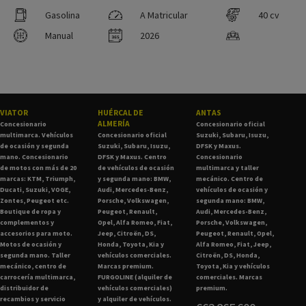
Gasolina
A Matricular
40 cv
Manual
2026
VIATOR
HUÉRCAL DE
ANTAS
ALMERÍA
Concesionario
Concesionario oficial
multimarca. Vehículos
Concesionario oficial
Suzuki, Subaru, Isuzu,
de ocasión y segunda
Suzuki, Subaru, Isuzu,
DFSK y Maxus.
mano. Concesionario
DFSK y Maxus. Centro
Concesionario
de motos con más de 20
de vehículos de ocasión
multimarca y taller
marcas: KTM, Triumph,
y segunda mano: BMW,
mecánico. Centro de
Ducati, Suzuki, VOGE,
Audi, Mercedes-Benz,
vehículos de ocasión y
Zontes, Peugeot etc.
Porsche, Volkswagen,
segunda mano: BMW,
Boutique de ropa y
Peugeot, Renault,
Audi, Mercedes-Benz,
complementos y
Opel, Alfa Romeo, Fiat,
Porsche, Volkswagen,
accesorios para moto.
Jeep, Citroën, DS,
Peugeot, Renault, Opel,
Motos de ocasión y
Honda, Toyota, Kia y
Alfa Romeo, Fiat, Jeep,
segunda mano. Taller
vehículos comerciales.
Citroën, DS, Honda,
mecánico, centro de
Marcas premium.
Toyota, Kia y vehículos
carrocería multimarca,
FURGOLINE (alquiler de
comerciales. Marcas
distribuidor de
vehículos comerciales)
premium.
recambios y servicio
y alquiler de vehículos.