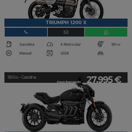
TRIUMPH 1200 X
Gasolina
A Matricular
90 cv
Manual
2026
27.995 €
180cv - Gasolina
Precio financiando: