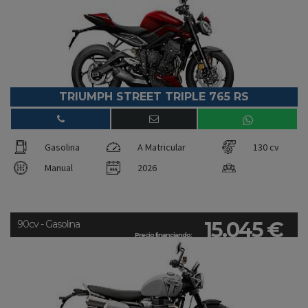
TRIUMPH STREET TRIPLE 765 RS
Gasolina
A Matricular
130 cv
Manual
2026
15.045 €
90cv - Gasolina
Precio financiando: