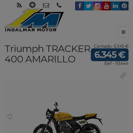
Toggl
naviga
Triumph
TRACKER
Contado: 6.345 €
6.345 €
400
AMARILLO
Ref - 93444