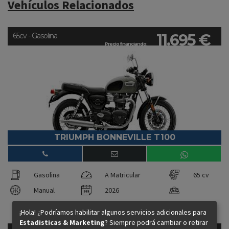
Vehículos Relacionados
11.695 €
65cv - Gasolina
Precio financiando:
TRIUMPH BONNEVILLE T100
Gasolina
A Matricular
65 cv
Manual
2026
¡Hola! ¿Podríamos habilitar algunos servicios adicionales para
Estadisticas & Marketing
? Siempre podrá cambiar o retirar