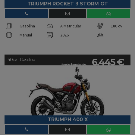
TRIUMPH ROCKET 3 STORM GT
Gasolina
A Matricular
180 cv
Manual
2026
6.445 €
40cv - Gasolina
Precio financiando:
TRIUMPH 400 X