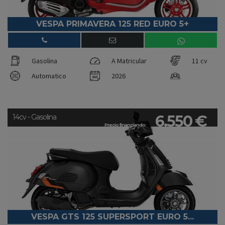
VESPA PRIMAVERA 125 RED EURO 5+
Gasolina
A Matricular
11 cv
Automatico
2026
6.550 €
14cv - Gasolina
Precio financiando:
VESPA GTS 125 SUPERSPORT EURO 5...