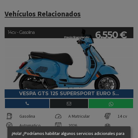
Vehículos Relacionados
6.550 €
14cv - Gasolina
Precio financiando:
VESPA GTS 125 SUPERSPORT EURO 5...
Gasolina
A Matricular
14 cv
Automatico
2026
¡Hola! ¿Podríamos habilitar algunos servicios adicionales para