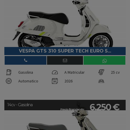
VESPA GTS 310 SUPER TECH EURO 5...
Gasolina
A Matricular
25 cv
Automatico
2026
6.250 €
14cv - Gasolina
Precio financiando: