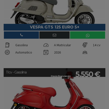
VESPA GTS 125 EURO 5+
Gasolina
A Matricular
14 cv
Automatico
2026
5.550 €
11cv - Gasolina
Precio financiando: