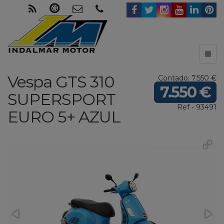
Toggl
naviga
Vespa
GTS 310
Contado: 7.550 €
7.550 €
SUPERSPORT
Ref - 93491
EURO 5+
AZUL