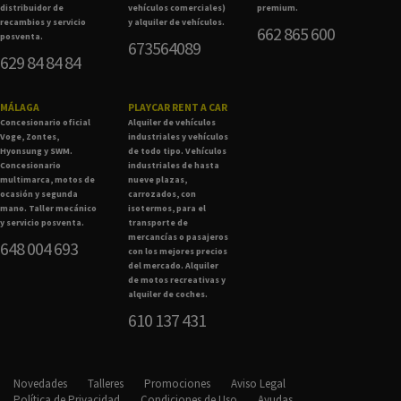
distribuidor de
vehículos comerciales)
premium.
recambios y servicio
y alquiler de vehículos.
662 865 600
posventa.
673564089
629 84 84 84
MÁLAGA
PLAYCAR RENT A CAR
Concesionario oficial
Alquiler de vehículos
Voge, Zontes,
industriales y vehículos
Hyonsung y SWM.
de todo tipo. Vehículos
Concesionario
industriales de hasta
multimarca, motos de
nueve plazas,
ocasión y segunda
carrozados, con
mano. Taller mecánico
isotermos, para el
y servicio posventa.
transporte de
mercancías o pasajeros
648 004 693
con los mejores precios
del mercado. Alquiler
de motos recreativas y
alquiler de coches.
610 137 431
Novedades
Talleres
Promociones
Aviso Legal
Política de Privacidad
Condiciones de Uso
Ayudas