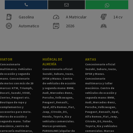
Gasolina
A Matricular
14 cv
Automatico
2026
VIATOR
HUÉRCAL DE
ANTAS
ALMERÍA
Concesionario
Concesionario oficial
multimarca. Vehículos
Concesionario oficial
Suzuki, Subaru, Isuzu,
de ocasión y segunda
Suzuki, Subaru, Isuzu,
DFSK y Maxus.
mano. Concesionario
DFSK y Maxus. Centro
Concesionario
de motos con más de 20
de vehículos de ocasión
multimarca y taller
marcas: KTM, Triumph,
y segunda mano: BMW,
mecánico. Centro de
Ducati, Suzuki, VOGE,
Audi, Mercedes-Benz,
vehículos de ocasión y
Zontes, Peugeot etc.
Porsche, Volkswagen,
segunda mano: BMW,
Boutique de ropa y
Peugeot, Renault,
Audi, Mercedes-Benz,
complementos y
Opel, Alfa Romeo, Fiat,
Porsche, Volkswagen,
accesorios para moto.
Jeep, Citroën, DS,
Peugeot, Renault, Opel,
Motos de ocasión y
Honda, Toyota, Kia y
Alfa Romeo, Fiat, Jeep,
segunda mano. Taller
vehículos comerciales.
Citroën, DS, Honda,
mecánico, centro de
Marcas premium.
Toyota, Kia y vehículos
carrocería multimarca,
FURGOLINE (alquiler de
comerciales. Marcas