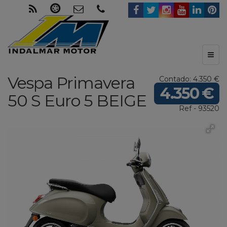
Toggl
naviga
Vespa
Primavera
Contado: 4.350 €
4.350 €
50 S Euro 5
BEIGE
Ref - 93520