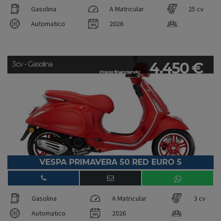
Gasolina
A Matricular
25 cv
Automatico
2026
4.450 €
3cv - Gasolina
Precio financiando:
VESPA PRIMAVERA 50 RED EURO 5
Gasolina
A Matricular
3 cv
Automatico
2026