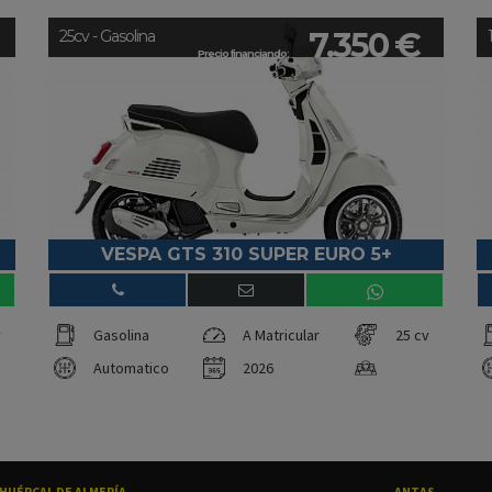
7.350 €
25cv - Gasolina
Precio financiando:
VESPA GTS 310 SUPER EURO 5+
v
Gasolina
A Matricular
25 cv
Automatico
2026
HUÉRCAL DE ALMERÍA
ANTAS