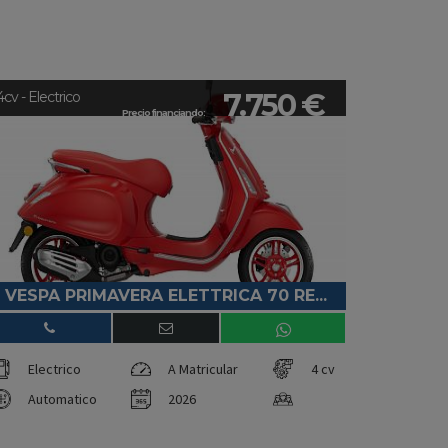
7.750 €
4cv - Electrico
Precio financiando:
VESPA PRIMAVERA ELETTRICA 70 RE...
Electrico
A Matricular
4 cv
Automatico
2026