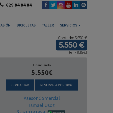
629 84 84 84
ASIÓN
BICICLETAS
TALLER
SERVICIOS
Contado: 5.550 €
5.550 €
Ref - 93543
Financiando
5.550€
CONTACTAR
RESERVALA POR 300€
Asesor Comercial
Ismael Usoz
610181884