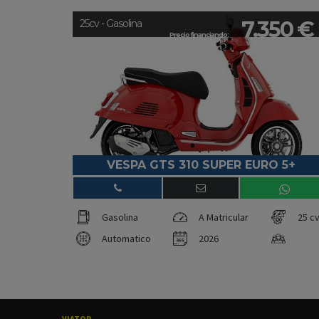
7.350 €
25cv - Gasolina
Precio financiando:
VESPA GTS 310 SUPER EURO 5+
Gasolina
A Matricular
25 c
Automatico
2026
VIATOR