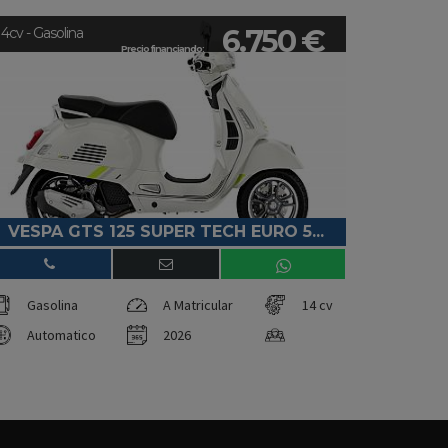
6.750 €
14cv - Gasolina
Precio financiando:
VESPA GTS 125 SUPER TECH EURO 5...
Gasolina
A Matricular
14 cv
Automatico
2026