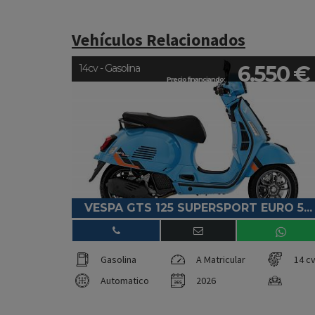
Vehículos Relacionados
6.550 €
14cv - Gasolina
Precio financiando:
VESPA GTS 125 SUPERSPORT EURO 5...
Gasolina
A Matricular
14 c
Automatico
2026