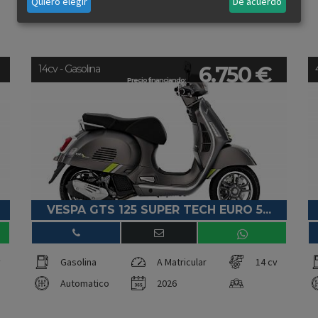
Quiero elegir
De acuerdo
6.750 €
14cv - Gasolina
Precio financiando:
VESPA GTS 125 SUPER TECH EURO 5...
v
Gasolina
A Matricular
14 cv
Automatico
2026