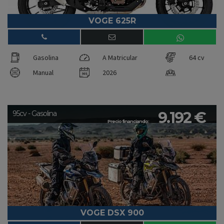
VOGE 625R
Gasolina
A Matricular
64 cv
Manual
2026
9.192 €
95cv - Gasolina
Precio financiando:
VOGE DSX 900