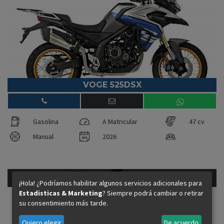
VOGE 525DSX
Gasolina
A Matricular
47 cv
Manual
2026
6.187 €
47cv - Gasolina
¡Hola! ¿Podríamos habilitar algunos servicios adicionales para
Precio financiando:
Estadisticas & Marketing
? Siempre podrá cambiar o retirar
su consentimiento más tarde.
Quiero elegir
De acuerdo