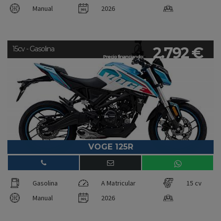
Manual
2026
2.792 €
15cv - Gasolina
Precio financiando:
VOGE 125R
Gasolina
A Matricular
15 cv
Manual
2026