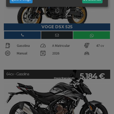
VOGE DSX 525
Gasolina
A Matricular
47 cv
Manual
2026
5.184 €
64cv - Gasolina
Precio financiando: