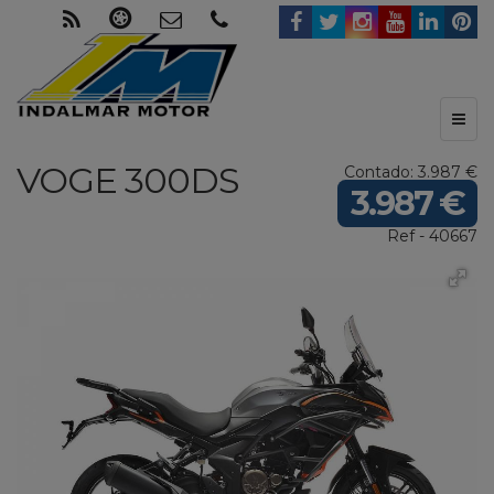
Toggl
naviga
VOGE
300DS
Contado: 3.987 €
3.987 €
Ref - 40667