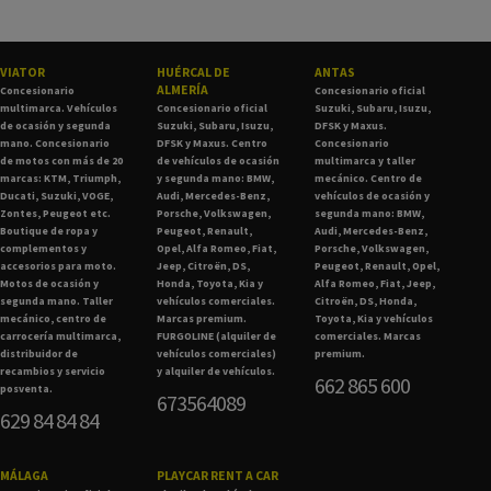
VIATOR
HUÉRCAL DE
ANTAS
ALMERÍA
Concesionario
Concesionario oficial
multimarca. Vehículos
Concesionario oficial
Suzuki, Subaru, Isuzu,
de ocasión y segunda
Suzuki, Subaru, Isuzu,
DFSK y Maxus.
mano. Concesionario
DFSK y Maxus. Centro
Concesionario
de motos con más de 20
de vehículos de ocasión
multimarca y taller
marcas: KTM, Triumph,
y segunda mano: BMW,
mecánico. Centro de
Ducati, Suzuki, VOGE,
Audi, Mercedes-Benz,
vehículos de ocasión y
Zontes, Peugeot etc.
Porsche, Volkswagen,
segunda mano: BMW,
Boutique de ropa y
Peugeot, Renault,
Audi, Mercedes-Benz,
complementos y
Opel, Alfa Romeo, Fiat,
Porsche, Volkswagen,
accesorios para moto.
Jeep, Citroën, DS,
Peugeot, Renault, Opel,
Motos de ocasión y
Honda, Toyota, Kia y
Alfa Romeo, Fiat, Jeep,
segunda mano. Taller
vehículos comerciales.
Citroën, DS, Honda,
mecánico, centro de
Marcas premium.
Toyota, Kia y vehículos
carrocería multimarca,
FURGOLINE (alquiler de
comerciales. Marcas
distribuidor de
vehículos comerciales)
premium.
recambios y servicio
y alquiler de vehículos.
662 865 600
posventa.
673564089
629 84 84 84
MÁLAGA
PLAYCAR RENT A CAR