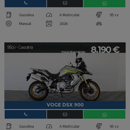
Gasolina
A Matricular
95 cv
Manual
2026
8.190 €
95cv - Gasolina
Precio financiando:
VOGE DSX 900
Gasolina
A Matricular
95 cv