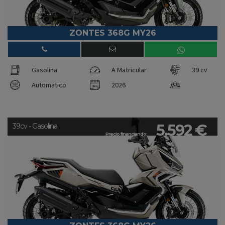
ZONTES 368G MY26
Gasolina
A Matricular
39 cv
Automatico
2026
5.592 €
39cv - Gasolina
Precio financiando: