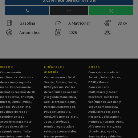
ZONTES 368G MY26
Gasolina
A Matricular
39 cv
Automatico
2026
VIATOR
HUÉRCAL DE
ANTAS
ALMERÍA
Concesionario
Concesionario oficial
multimarca. Vehículos
Concesionario oficial
Suzuki, Subaru, Isuzu,
de ocasión y segunda
Suzuki, Subaru, Isuzu,
DFSK y Maxus.
mano. Concesionario
DFSK y Maxus. Centro
Concesionario
de motos con más de 20
de vehículos de ocasión
multimarca y taller
marcas: KTM, Triumph,
y segunda mano: BMW,
mecánico. Centro de
Ducati, Suzuki, VOGE,
Audi, Mercedes-Benz,
vehículos de ocasión y
Zontes, Peugeot etc.
Porsche, Volkswagen,
segunda mano: BMW,
Boutique de ropa y
Peugeot, Renault,
Audi, Mercedes-Benz,
complementos y
Opel, Alfa Romeo, Fiat,
Porsche, Volkswagen,
accesorios para moto.
Jeep, Citroën, DS,
Peugeot, Renault, Opel,
Motos de ocasión y
Honda, Toyota, Kia y
Alfa Romeo, Fiat, Jeep,
segunda mano. Taller
vehículos comerciales.
Citroën, DS, Honda,
mecánico, centro de
Marcas premium.
Toyota, Kia y vehículos