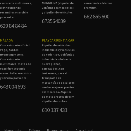
carrocería multimarca,
FURGOLINE (alquiler de
comerciales. Marcas
distribuidor de
vehículos comerciales)
premium.
recambios y servicio
y alquiler de vehículos.
662 865 600
posventa.
673564089
629 84 84 84
MÁLAGA
PLAYCAR RENT A CAR
Concesionario oficial
Alquiler de vehículos
Voge, Zontes,
industriales y vehículos
Hyonsung y SWM.
de todo tipo. Vehículos
Concesionario
industriales de hasta
multimarca, motos de
nueve plazas,
ocasión y segunda
carrozados, con
mano. Taller mecánico
isotermos, para el
y servicio posventa.
transporte de
mercancías o pasajeros
648 004 693
con los mejores precios
del mercado. Alquiler
de motos recreativas y
alquiler de coches.
610 137 431
Novedades
Talleres
Promociones
Aviso Legal