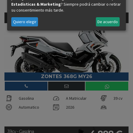
Estadisticas & Marketing
? Siempre podrá cambiar o retirar
su consentimiento más tarde.
5.592 €
39cv - Gasolina
Quiero elegir
De acuerdo
Precio financiando:
ZONTES 368G MY26
Gasolina
A Matricular
39 cv
Automatico
2026
39cv - Gasolina