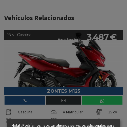
Vehículos Relacionados
3.487 €
15cv - Gasolina
Precio financiando:
ZONTES M125
Gasolina
A Matricular
15 cv
Automatico
2026
¡Hola! ¿Podríamos habilitar algunos servicios adicionales para