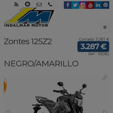
Toggl
naviga
Zontes
125Z2
Contado: 3.287 €
3.287 €
Ref - 93082
NEGRO/AMARILLO