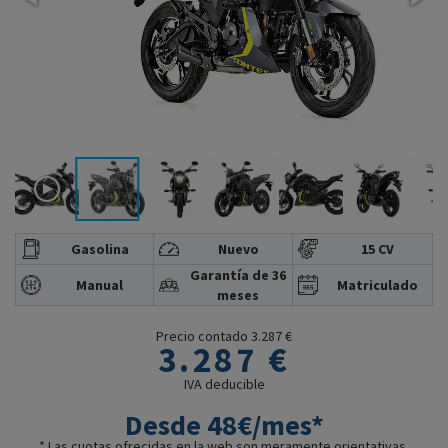
Gasolina
Nuevo
15 CV
Garantía de 36
Manual
Matriculado
meses
Precio contado 3.287 €
3.287 €
IVA deducible
Desde 48€/mes*
* Las cuotas ofrecidas en la web son meramente orientativas.