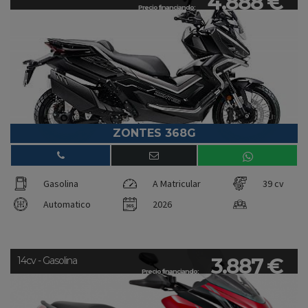
4.888 €
Precio financiando:
ZONTES 368G
Gasolina
A Matricular
39 cv
Automatico
2026
3.887 €
14cv - Gasolina
Precio financiando: