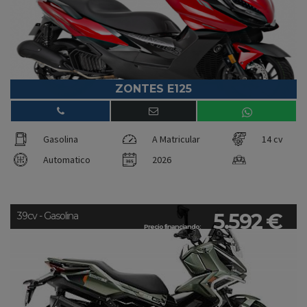
ZONTES E125
Gasolina
A Matricular
14 cv
Automatico
2026
5.592 €
39cv - Gasolina
Precio financiando: