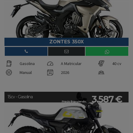
ZONTES 350X
Gasolina
A Matricular
40 cv
Manual
2026
3.587 €
15cv - Gasolina
Precio financiando: