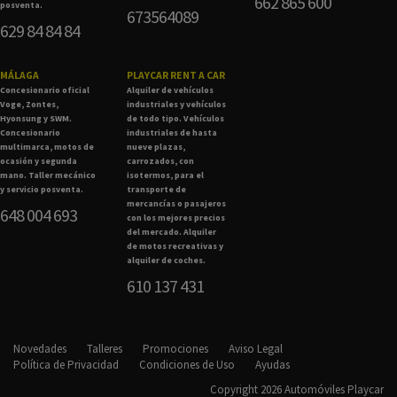
662 865 600
posventa.
673564089
629 84 84 84
MÁLAGA
PLAYCAR RENT A CAR
Concesionario oficial
Alquiler de vehículos
Voge, Zontes,
industriales y vehículos
Hyonsung y SWM.
de todo tipo. Vehículos
Concesionario
industriales de hasta
multimarca, motos de
nueve plazas,
ocasión y segunda
carrozados, con
mano. Taller mecánico
isotermos, para el
y servicio posventa.
transporte de
mercancías o pasajeros
648 004 693
con los mejores precios
del mercado. Alquiler
de motos recreativas y
alquiler de coches.
610 137 431
Novedades
Talleres
Promociones
Aviso Legal
Política de Privacidad
Condiciones de Uso
Ayudas
Copyright 2026 Automóviles Playcar