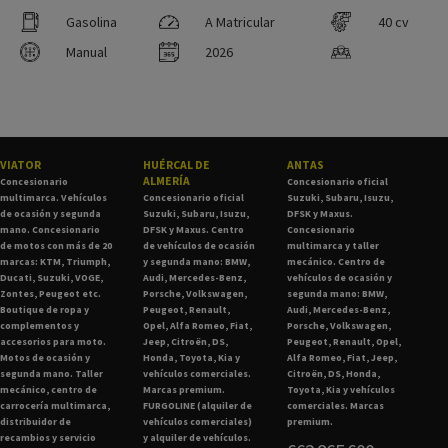
Gasolina
A Matricular
40 cv
Manual
2026
VIATOR
HUÉRCAL DE
ANTAS
ALMERÍA
Concesionario
Concesionario oficial
multimarca. Vehículos
Concesionario oficial
Suzuki, Subaru, Isuzu,
de ocasión y segunda
Suzuki, Subaru, Isuzu,
DFSK y Maxus.
mano. Concesionario
DFSK y Maxus. Centro
Concesionario
de motos con más de 20
de vehículos de ocasión
multimarca y taller
marcas: KTM, Triumph,
y segunda mano: BMW,
mecánico. Centro de
Ducati, Suzuki, VOGE,
Audi, Mercedes-Benz,
vehículos de ocasión y
Zontes, Peugeot etc.
Porsche, Volkswagen,
segunda mano: BMW,
Boutique de ropa y
Peugeot, Renault,
Audi, Mercedes-Benz,
complementos y
Opel, Alfa Romeo, Fiat,
Porsche, Volkswagen,
accesorios para moto.
Jeep, Citroën, DS,
Peugeot, Renault, Opel,
Motos de ocasión y
Honda, Toyota, Kia y
Alfa Romeo, Fiat, Jeep,
segunda mano. Taller
vehículos comerciales.
Citroën, DS, Honda,
mecánico, centro de
Marcas premium.
Toyota, Kia y vehículos
carrocería multimarca,
FURGOLINE (alquiler de
comerciales. Marcas
distribuidor de
vehículos comerciales)
premium.
recambios y servicio
y alquiler de vehículos.