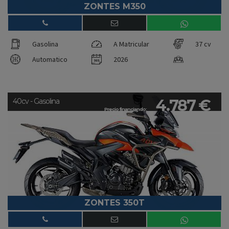
ZONTES M350
Gasolina
A Matricular
37 cv
Automatico
2026
4.787 €
40cv - Gasolina
Precio financiando:
ZONTES 350T