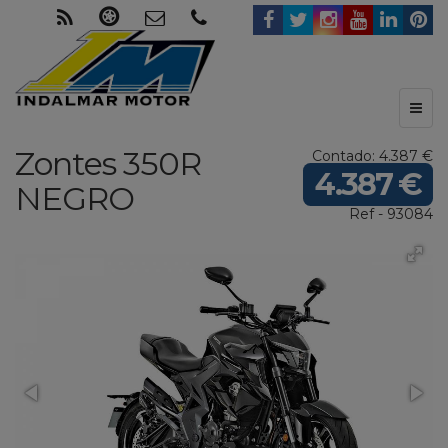
Toggl
naviga
Zontes
350R
Contado: 4.387 €
4.387 €
NEGRO
Ref - 93084