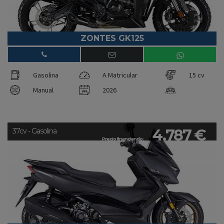
ZONTES GK125
Gasolina
A Matricular
15 cv
Manual
2026
4.787 €
37cv - Gasolina
Precio financiando: