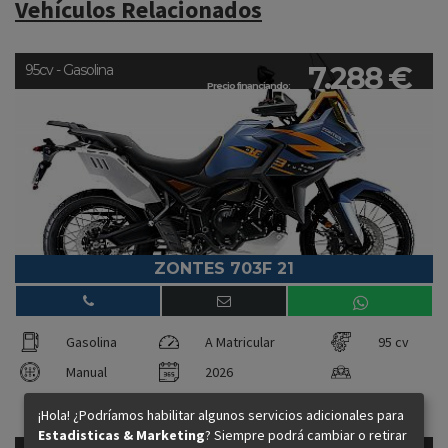
Vehículos Relacionados
7.288 €
95cv - Gasolina
Precio financiando:
ZONTES 703F 21
Gasolina
A Matricular
95 cv
Manual
2026
¡Hola! ¿Podríamos habilitar algunos servicios adicionales para
Estadisticas & Marketing
? Siempre podrá cambiar o retirar