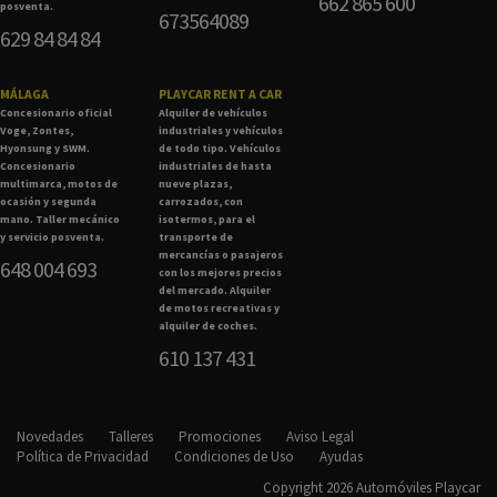
662 865 600
posventa.
673564089
629 84 84 84
MÁLAGA
PLAYCAR RENT A CAR
Concesionario oficial
Alquiler de vehículos
Voge, Zontes,
industriales y vehículos
Hyonsung y SWM.
de todo tipo. Vehículos
Concesionario
industriales de hasta
multimarca, motos de
nueve plazas,
ocasión y segunda
carrozados, con
mano. Taller mecánico
isotermos, para el
y servicio posventa.
transporte de
mercancías o pasajeros
648 004 693
con los mejores precios
del mercado. Alquiler
de motos recreativas y
alquiler de coches.
610 137 431
Novedades
Talleres
Promociones
Aviso Legal
Política de Privacidad
Condiciones de Uso
Ayudas
Copyright 2026 Automóviles Playcar