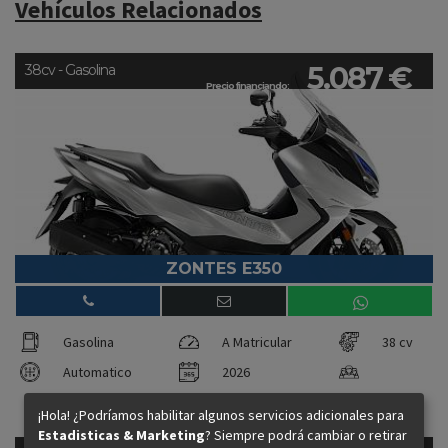
Vehículos Relacionados
5.087 €
38cv - Gasolina
Precio financiando:
ZONTES E350
Gasolina
A Matricular
38 cv
Automatico
2026
¡Hola! ¿Podríamos habilitar algunos servicios adicionales para
Estadisticas & Marketing
? Siempre podrá cambiar o retirar