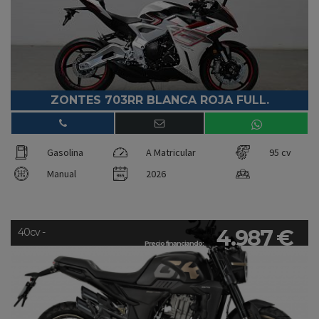
ZONTES 703RR BLANCA ROJA FULL.
Gasolina
A Matricular
95 cv
Manual
2026
4.987 €
40cv -
Precio financiando: