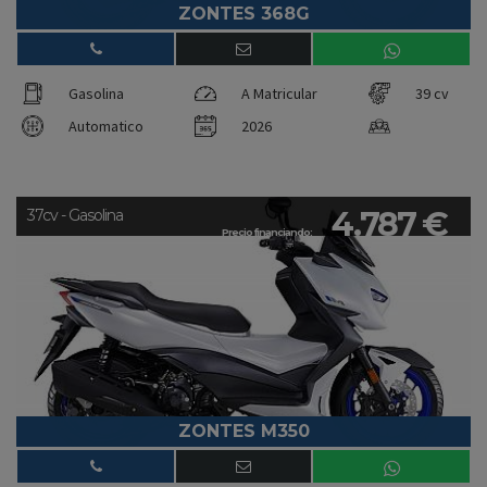
ZONTES 368G
Gasolina
A Matricular
39 cv
Automatico
2026
4.787 €
37cv - Gasolina
Precio financiando:
ZONTES M350