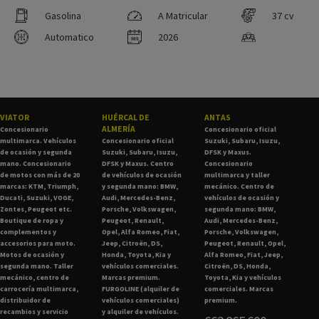
Gasolina
A Matricular
37 cv
Automatico
2026
VIATOR
HUÉRCAL DE
ANTAS
ALMERÍA
Concesionario
Concesionario oficial
multimarca. Vehículos
Concesionario oficial
Suzuki, Subaru, Isuzu,
de ocasión y segunda
Suzuki, Subaru, Isuzu,
DFSK y Maxus.
mano. Concesionario
DFSK y Maxus. Centro
Concesionario
de motos con más de 20
de vehículos de ocasión
multimarca y taller
marcas: KTM, Triumph,
y segunda mano: BMW,
mecánico. Centro de
Ducati, Suzuki, VOGE,
Audi, Mercedes-Benz,
vehículos de ocasión y
Zontes, Peugeot etc.
Porsche, Volkswagen,
segunda mano: BMW,
Boutique de ropa y
Peugeot, Renault,
Audi, Mercedes-Benz,
complementos y
Opel, Alfa Romeo, Fiat,
Porsche, Volkswagen,
accesorios para moto.
Jeep, Citroën, DS,
Peugeot, Renault, Opel,
Motos de ocasión y
Honda, Toyota, Kia y
Alfa Romeo, Fiat, Jeep,
segunda mano. Taller
vehículos comerciales.
Citroën, DS, Honda,
mecánico, centro de
Marcas premium.
Toyota, Kia y vehículos
carrocería multimarca,
FURGOLINE (alquiler de
comerciales. Marcas
distribuidor de
vehículos comerciales)
premium.
recambios y servicio
y alquiler de vehículos.