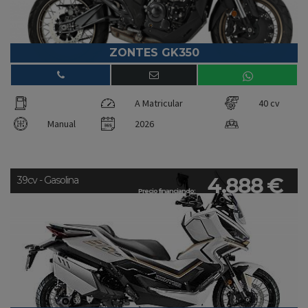
ZONTES GK350
A Matricular
40 cv
Manual
2026
4.888 €
39cv - Gasolina
Precio financiando: