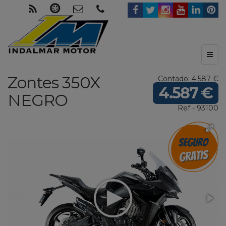
Toggl
naviga
Zontes
350X
Contado: 4.587 €
4.587 €
NEGRO
Ref - 93100