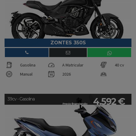
ZONTES 350S
Gasolina
A Matricular
40 cv
Manual
2026
4.592 €
39cv - Gasolina
Precio financiando: