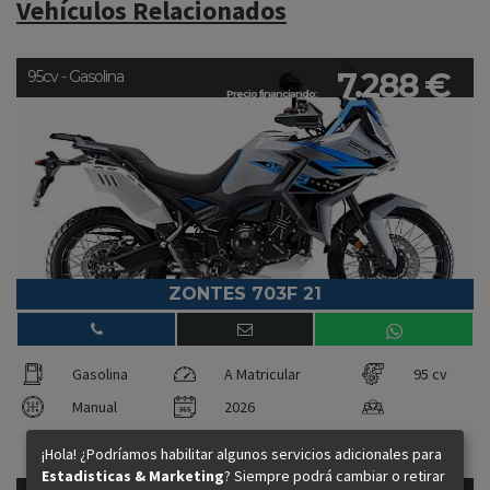
Vehículos Relacionados
7.288 €
95cv - Gasolina
Precio financiando:
ZONTES 703F 21
Gasolina
A Matricular
95 cv
Manual
2026
¡Hola! ¿Podríamos habilitar algunos servicios adicionales para
Estadisticas & Marketing
? Siempre podrá cambiar o retirar