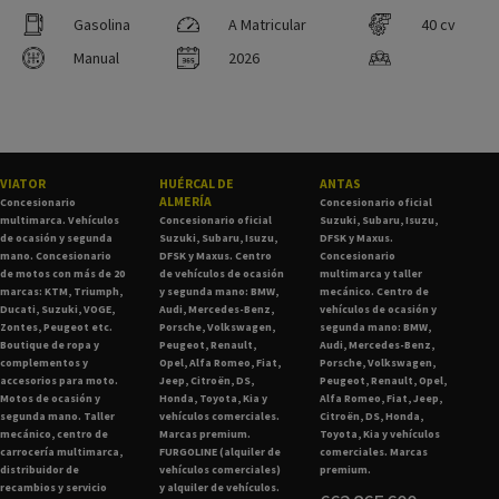
Gasolina
A Matricular
40 cv
Manual
2026
VIATOR
HUÉRCAL DE
ANTAS
ALMERÍA
Concesionario
Concesionario oficial
multimarca. Vehículos
Concesionario oficial
Suzuki, Subaru, Isuzu,
de ocasión y segunda
Suzuki, Subaru, Isuzu,
DFSK y Maxus.
mano. Concesionario
DFSK y Maxus. Centro
Concesionario
de motos con más de 20
de vehículos de ocasión
multimarca y taller
marcas: KTM, Triumph,
y segunda mano: BMW,
mecánico. Centro de
Ducati, Suzuki, VOGE,
Audi, Mercedes-Benz,
vehículos de ocasión y
Zontes, Peugeot etc.
Porsche, Volkswagen,
segunda mano: BMW,
Boutique de ropa y
Peugeot, Renault,
Audi, Mercedes-Benz,
complementos y
Opel, Alfa Romeo, Fiat,
Porsche, Volkswagen,
accesorios para moto.
Jeep, Citroën, DS,
Peugeot, Renault, Opel,
Motos de ocasión y
Honda, Toyota, Kia y
Alfa Romeo, Fiat, Jeep,
segunda mano. Taller
vehículos comerciales.
Citroën, DS, Honda,
mecánico, centro de
Marcas premium.
Toyota, Kia y vehículos
carrocería multimarca,
FURGOLINE (alquiler de
comerciales. Marcas
distribuidor de
vehículos comerciales)
premium.
recambios y servicio
y alquiler de vehículos.