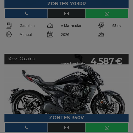
ZONTES 703RR
Gasolina
A Matricular
95 cv
Manual
2026
4.587 €
40cv - Gasolina
Precio financiando:
ZONTES 350V