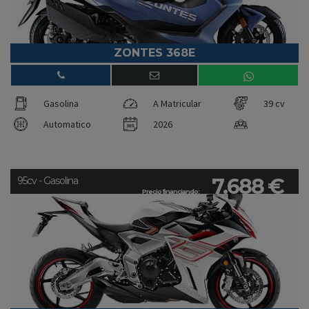
ZONTES 368E
Gasolina
A Matricular
39 cv
Automatico
2026
7.688 €
95cv - Gasolina
Precio financiando: