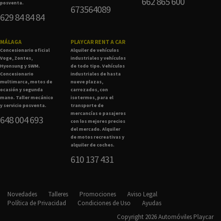
662 865 600
posventa.
673564089
629 84 84 84
MÁLAGA
PLAYCAR RENT A CAR
Concesionario oficial
Alquiler de vehículos
Voge, Zontes,
industriales y vehículos
Hyonsung y SWM.
de todo tipo. Vehículos
Concesionario
industriales de hasta
multimarca, motos de
nueve plazas,
ocasión y segunda
carrozados, con
mano. Taller mecánico
isotermos, para el
y servicio posventa.
transporte de
mercancías o pasajeros
648 004 693
con los mejores precios
del mercado. Alquiler
de motos recreativas y
alquiler de coches.
610 137 431
Novedades
Talleres
Promociones
Aviso Legal
Política de Privacidad
Condiciones de Uso
Ayudas
Copyright 2026 Automóviles Playcar