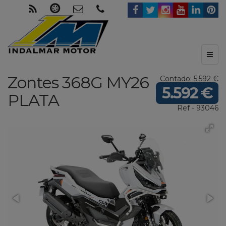
Toggl
naviga
Zontes
368G MY26
Contado: 5.592 €
5.592 €
PLATA
Ref - 93046