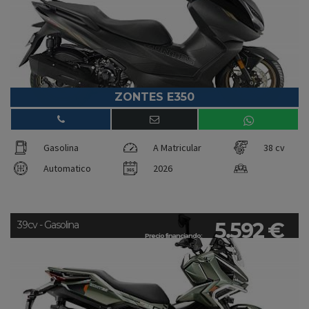
ZONTES E350
Gasolina
A Matricular
38 cv
Automatico
2026
5.592 €
39cv - Gasolina
Precio financiando: