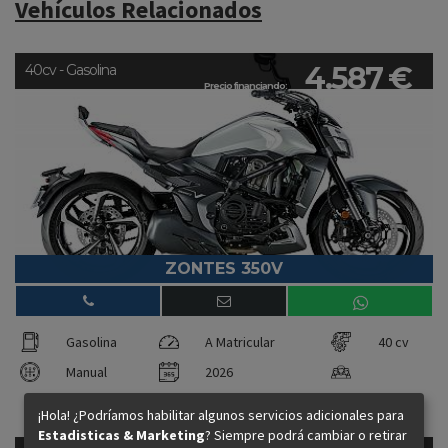
Vehículos Relacionados
4.587 €
40cv - Gasolina
Precio financiando:
ZONTES 350V
Gasolina
A Matricular
40 cv
Manual
2026
¡Hola! ¿Podríamos habilitar algunos servicios adicionales para
Estadisticas & Marketing
? Siempre podrá cambiar o retirar