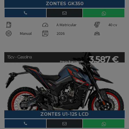
ZONTES GK350
A Matricular
40 cv
Manual
2026
3.587 €
15cv - Gasolina
Precio financiando:
ZONTES U1-125 LCD