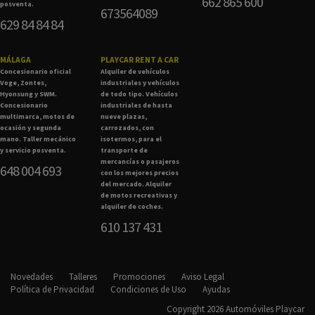
662 865 600
posventa.
673564089
629 84 84 84
MÁLAGA
PLAYCAR RENT A CAR
Concesionario oficial
Alquiler de vehículos
Voge, Zontes,
industriales y vehículos
Hyonsung y SWM.
de todo tipo. Vehículos
Concesionario
industriales de hasta
multimarca, motos de
nueve plazas,
ocasión y segunda
carrozados, con
mano. Taller mecánico
isotermos, para el
y servicio posventa.
transporte de
mercancías o pasajeros
648 004 693
con los mejores precios
del mercado. Alquiler
de motos recreativas y
alquiler de coches.
610 137 431
Novedades
Talleres
Promociones
Aviso Legal
Política de Privacidad
Condiciones de Uso
Ayudas
Copyright 2026 Automóviles Playcar