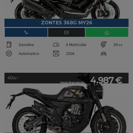
ZONTES 368G MY26
Gasolina
A Matricular
39 cv
Automatico
2026
4.987 €
40cv -
Precio financiando: