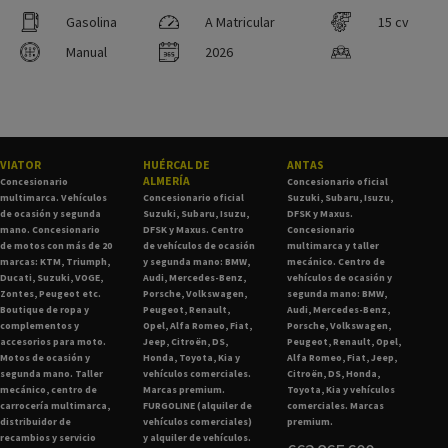
Gasolina
A Matricular
15 cv
Manual
2026
VIATOR
HUÉRCAL DE
ANTAS
ALMERÍA
Concesionario
Concesionario oficial
multimarca. Vehículos
Concesionario oficial
Suzuki, Subaru, Isuzu,
de ocasión y segunda
Suzuki, Subaru, Isuzu,
DFSK y Maxus.
mano. Concesionario
DFSK y Maxus. Centro
Concesionario
de motos con más de 20
de vehículos de ocasión
multimarca y taller
marcas: KTM, Triumph,
y segunda mano: BMW,
mecánico. Centro de
Ducati, Suzuki, VOGE,
Audi, Mercedes-Benz,
vehículos de ocasión y
Zontes, Peugeot etc.
Porsche, Volkswagen,
segunda mano: BMW,
Boutique de ropa y
Peugeot, Renault,
Audi, Mercedes-Benz,
complementos y
Opel, Alfa Romeo, Fiat,
Porsche, Volkswagen,
accesorios para moto.
Jeep, Citroën, DS,
Peugeot, Renault, Opel,
Motos de ocasión y
Honda, Toyota, Kia y
Alfa Romeo, Fiat, Jeep,
segunda mano. Taller
vehículos comerciales.
Citroën, DS, Honda,
mecánico, centro de
Marcas premium.
Toyota, Kia y vehículos
carrocería multimarca,
FURGOLINE (alquiler de
comerciales. Marcas
distribuidor de
vehículos comerciales)
premium.
recambios y servicio
y alquiler de vehículos.