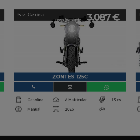
3.087 €
15cv - Gasolina
Precio financiando:
ZONTES 125C
v
Gasolina
A Matricular
15 cv
Manual
2026