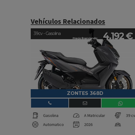
Vehículos Relacionados
4.192 €
39cv - Gasolina
Precio financiando:
ZONTES 368D
Gasolina
A Matricular
39 c
Automatico
2026