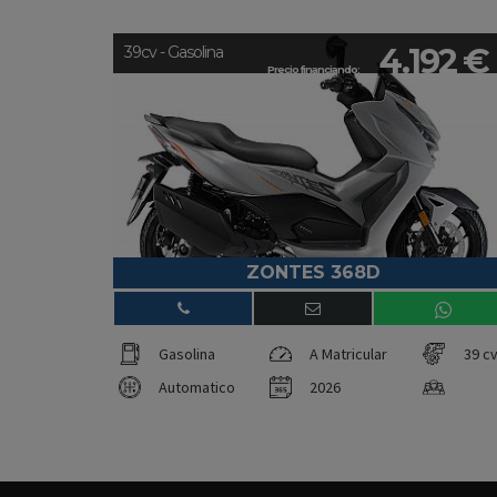
4.192 €
39cv - Gasolina
Precio financiando:
ZONTES 368D
Gasolina
A Matricular
39 c
Automatico
2026