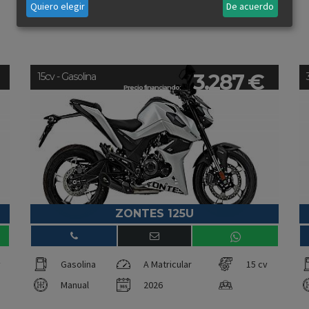
Quiero elegir
De acuerdo
3.287 €
15cv - Gasolina
Precio financiando:
ZONTES 125U
v
Gasolina
A Matricular
15 cv
Manual
2026