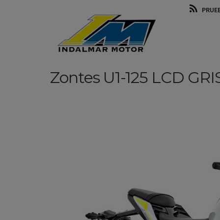
PRUE
Zontes
U1-125 LCD
GRI