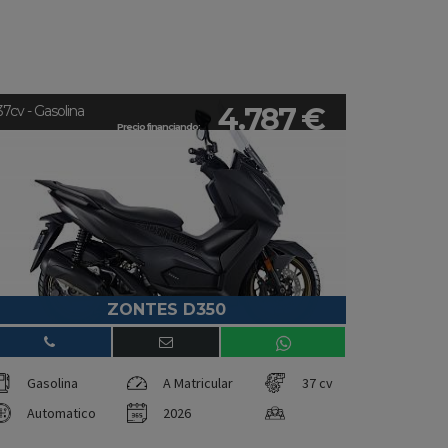
4.787 €
37cv - Gasolina
Precio financiando:
ZONTES D350
Gasolina
A Matricular
37 cv
Automatico
2026