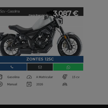
3.087 €
15cv - Gasolina
Precio financiando:
ZONTES 125C
Gasolina
A Matricular
15 cv
Manual
2026