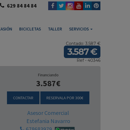
629 84 84 84
ASIÓN
BICICLETAS
TALLER
SERVICIOS
Contado: 3.587 €
3.587 €
Ref - 40346
Financiando
3.587€
CONTACTAR
RESERVALA POR 300€
Asesor Comercial
Estefania Navarro
678683979