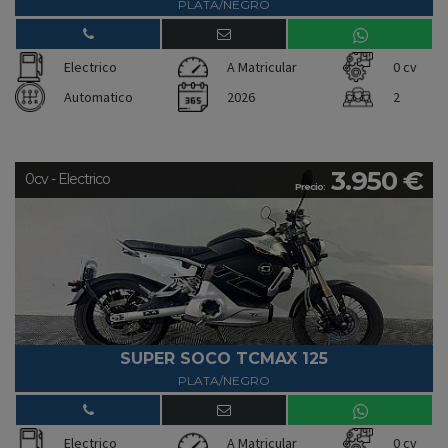
PLATA/NEGRO
Electrico
A Matricular
0 cv
Automatico
2026
2
3.950 €
0cv - Electrico
Precio:
SUPER SOCO TCMAX 125
PLATA/NEGRO
Electrico
A Matricular
0 cv