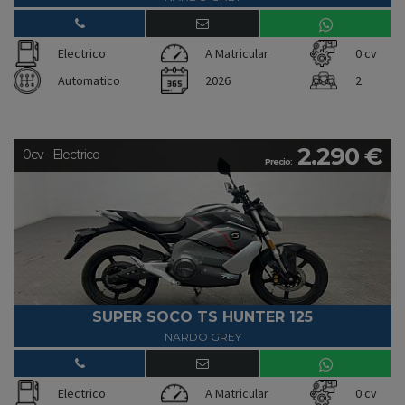
Electrico
A Matricular
0 cv
Automatico
2026
2
2.290 €
0cv - Electrico
Precio:
SUPER SOCO TS HUNTER 125
NARDO GREY
Electrico
A Matricular
0 cv