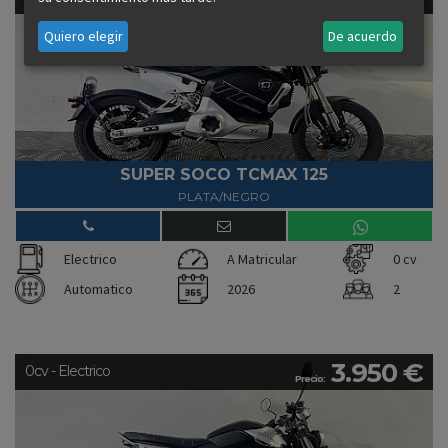
Precio:
Quiero elegir
De acuerdo
SUPER SOCO TCMAX 125
PLATA/NEGRO
Electrico
A Matricular
0 cv
Automatico
2026
2
3.950 €
0cv - Electrico
Precio: