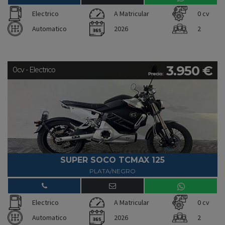
Electrico
A Matricular
0 cv
Automatico
2026
2
3.950 €
0cv - Electrico
Precio:
SUPER SOCO TCMAX 125
PLATA/NEGRO
Electrico
A Matricular
0 cv
Automatico
2026
2