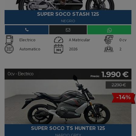
SUPER SOCO STASH 125
NEGRO
Electrico
A Matricular
0 cv
Automatico
2026
2
1.990 €
0cv - Electrico
Precio:
2.290 €
-14%
SUPER SOCO TS HUNTER 125
NARDO GREY