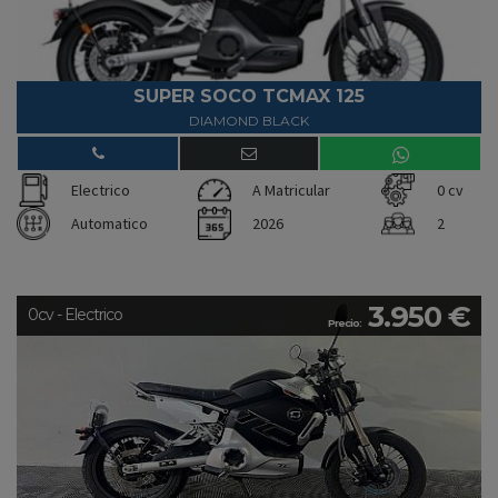
SUPER SOCO TCMAX 125
DIAMOND BLACK
Electrico
A Matricular
0 cv
Automatico
2026
2
3.950 €
0cv - Electrico
Precio: