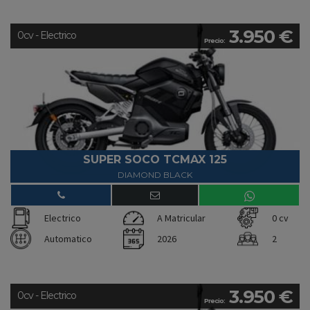
3.950 €
0cv - Electrico
Precio:
SUPER SOCO TCMAX 125
DIAMOND BLACK
Electrico
A Matricular
0 cv
Automatico
2026
2
3.950 €
0cv - Electrico
Precio: