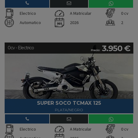
Electrico
A Matricular
0 cv
Automatico
2026
2
3.950 €
0cv - Electrico
Precio:
SUPER SOCO TCMAX 125
PLATA/NEGRO
Electrico
A Matricular
0 cv