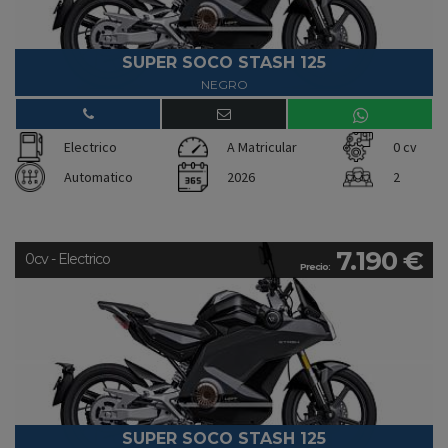
SUPER SOCO STASH 125
NEGRO
Electrico
A Matricular
0 cv
Automatico
2026
2
7.190 €
0cv - Electrico
Precio:
SUPER SOCO STASH 125