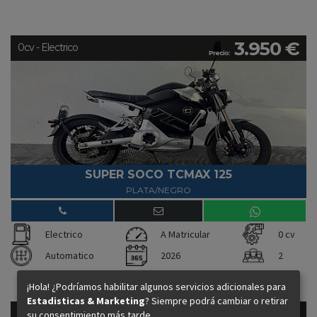
3.950 €
0cv - Electrico
Precio:
SUPER SOCO TCMAX 125
PLATA/NEGRO
Electrico
A Matricular
0 cv
Automatico
2026
2
¡Hola! ¿Podríamos habilitar algunos servicios adicionales para
Estadisticas & Marketing
? Siempre podrá cambiar o retirar
3.950 €
0cv - Electrico
su consentimiento más tarde.