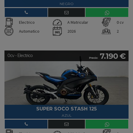
NEGRO
Electrico
A Matricular
0 cv
Automatico
2026
2
7.190 €
0cv - Electrico
Precio:
SUPER SOCO STASH 125
AZUL