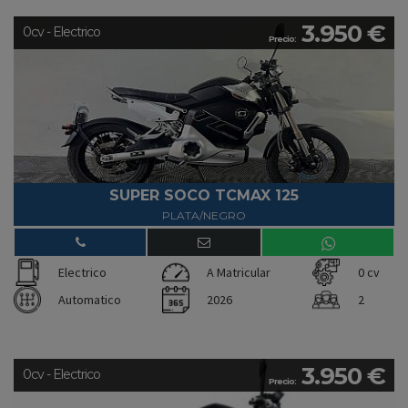
3.950 €
0cv - Electrico
Precio:
SUPER SOCO TCMAX 125
PLATA/NEGRO
Electrico
A Matricular
0 cv
Automatico
2026
2
3.950 €
0cv - Electrico
Precio: