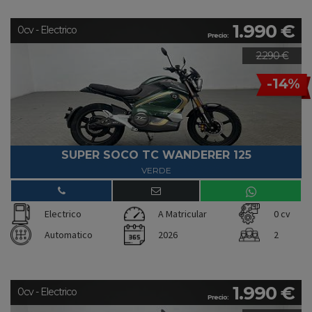
1.990 €
0cv - Electrico
Precio:
2.290 €
-14%
SUPER SOCO TC WANDERER 125
VERDE
Electrico
A Matricular
0 cv
Automatico
2026
2
1.990 €
0cv - Electrico
Precio: