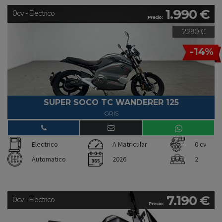
1.990 €
0cv - Electrico
Precio:
2.290 €
-14%
SUPER SOCO TC WANDERER 125
GRIS
Electrico
A Matricular
0 cv
Automatico
2026
2
7.190 €
0cv - Electrico
Precio: