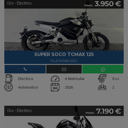
3.950 €
0cv - Electrico
Precio:
SUPER SOCO TCMAX 125
PLATA/NEGRO
Electrico
A Matricular
0 cv
Automatico
2026
2
7.190 €
0cv - Electrico
Precio: