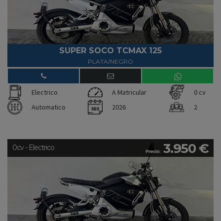
SUPER SOCO TCMAX 125
PLATA/NEGRO
Electrico
A Matricular
0 cv
Automatico
2026
2
3.950 €
0cv - Electrico
Precio: