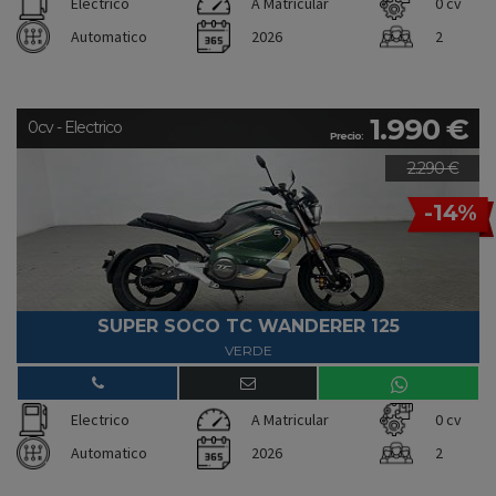
Electrico
A Matricular
0 cv
Automatico
2026
2
1.990 €
0cv - Electrico
Precio:
2.290 €
-14%
SUPER SOCO TC WANDERER 125
VERDE
Electrico
A Matricular
0 cv
Automatico
2026
2