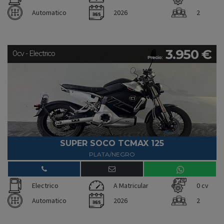
Automatico
2026
2
3.950 €
0cv - Electrico
Precio:
SUPER SOCO TCMAX 125
PLATA/NEGRO
Electrico
A Matricular
0 cv
Automatico
2026
2