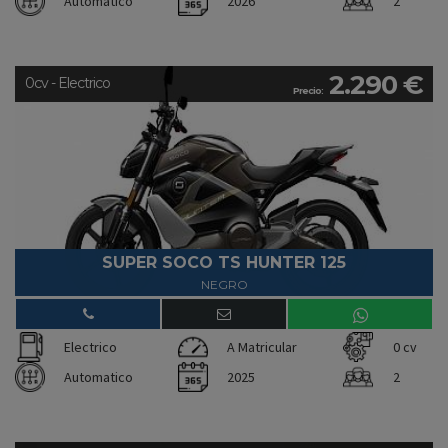
Automatico
2026
2
2.290 €
0cv - Electrico
Precio:
SUPER SOCO TS HUNTER 125
NEGRO
Electrico
A Matricular
0 cv
Automatico
2025
2