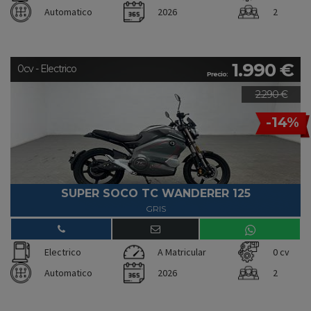
Automatico
2026
2
1.990 €
0cv - Electrico
Precio:
2.290 €
-14%
SUPER SOCO TC WANDERER 125
GRIS
Electrico
A Matricular
0 cv
Automatico
2026
2