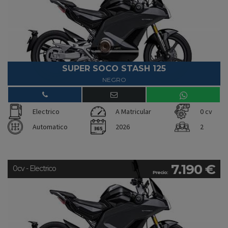
SUPER SOCO STASH 125
NEGRO
Electrico
A Matricular
0 cv
Automatico
2026
2
7.190 €
0cv - Electrico
Precio: