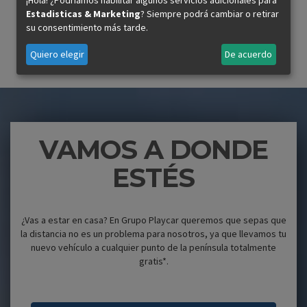
mejor opción. Echa un vistazo a nuestra web y, si necesitas
Estadisticas & Marketing
? Siempre podrá cambiar o retirar
ayuda,
contáctanos
. Estaremos encantados de escucharte y
su consentimiento más tarde.
asesorarte.
Quiero elegir
De acuerdo
VAMOS A DONDE
ESTÉS
¿Vas a estar en casa? En Grupo Playcar queremos que sepas que
la distancia no es un problema para nosotros, ya que llevamos tu
nuevo vehículo a cualquier punto de la península totalmente
gratis*.