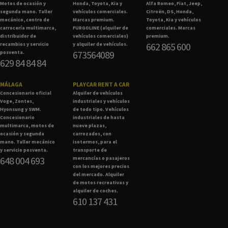
Motos de ocasión y
Honda, Toyota, Kia y
Alfa Romeo, Fiat, Jeep,
segunda mano. Taller
vehículos comerciales.
Citroën, DS, Honda,
mecánico, centro de
Marcas premium.
Toyota, Kia y vehículos
carrocería multimarca,
FURGOLINE (alquiler de
comerciales. Marcas
distribuidor de
vehículos comerciales)
premium.
662 865 600
recambios y servicio
y alquiler de vehículos.
673564089
posventa.
629 84 84 84
MÁLAGA
PLAYCAR RENT A CAR
Concesionario oficial
Alquiler de vehículos
Voge, Zontes,
industriales y vehículos
Hyonsung y SWM.
de todo tipo. Vehículos
Concesionario
industriales de hasta
multimarca, motos de
nueve plazas,
ocasión y segunda
carrozados, con
mano. Taller mecánico
isotermos, para el
y servicio posventa.
transporte de
648 004 693
mercancías o pasajeros
con los mejores precios
del mercado. Alquiler
de motos recreativas y
alquiler de coches.
610 137 431