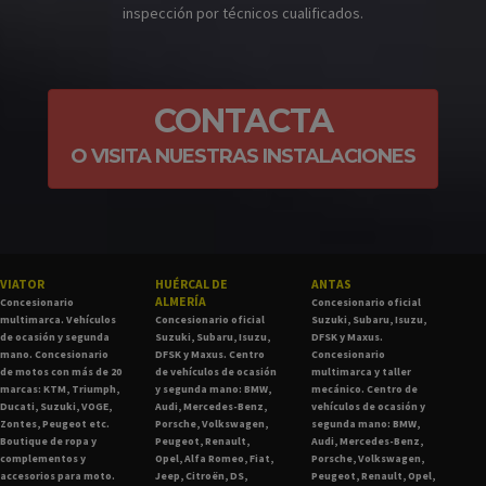
inspección por técnicos cualificados.
CONTACTA
O VISITA NUESTRAS INSTALACIONES
VIATOR
HUÉRCAL DE
ANTAS
ALMERÍA
Concesionario
Concesionario oficial
multimarca. Vehículos
Concesionario oficial
Suzuki, Subaru, Isuzu,
de ocasión y segunda
Suzuki, Subaru, Isuzu,
DFSK y Maxus.
mano. Concesionario
DFSK y Maxus. Centro
Concesionario
de motos con más de 20
de vehículos de ocasión
multimarca y taller
marcas: KTM, Triumph,
y segunda mano: BMW,
mecánico. Centro de
Ducati, Suzuki, VOGE,
Audi, Mercedes-Benz,
vehículos de ocasión y
Zontes, Peugeot etc.
Porsche, Volkswagen,
segunda mano: BMW,
Boutique de ropa y
Peugeot, Renault,
Audi, Mercedes-Benz,
complementos y
Opel, Alfa Romeo, Fiat,
Porsche, Volkswagen,
accesorios para moto.
Jeep, Citroën, DS,
Peugeot, Renault, Opel,