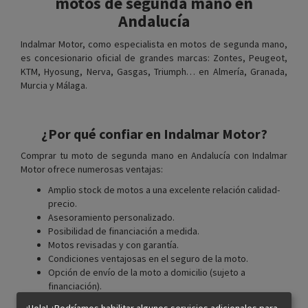
motos de segunda mano en
Andalucía
Indalmar Motor, como especialista en motos de segunda mano,
es concesionario oficial de grandes marcas: Zontes, Peugeot,
KTM, Hyosung, Nerva, Gasgas, Triumph… en Almería, Granada,
Murcia y Málaga.
¿Por qué confiar en Indalmar Motor?
Comprar tu moto de segunda mano en Andalucía con Indalmar
Motor ofrece numerosas ventajas:
Amplio stock de motos a una excelente relación calidad-
precio.
Asesoramiento personalizado.
Posibilidad de financiación a medida.
Motos revisadas y con garantía.
Condiciones ventajosas en el seguro de la moto.
Opción de envío de la moto a domicilio (sujeto a
financiación).
Si quieres una moto de calidad a precios asequibles, somos tu
¡Hola! ¿Podríamos habilitar algunos servicios adicionales para