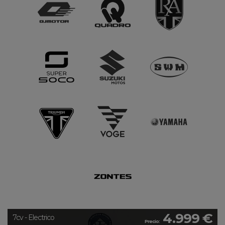
4.999 €
7cv - Electrico
Precio: