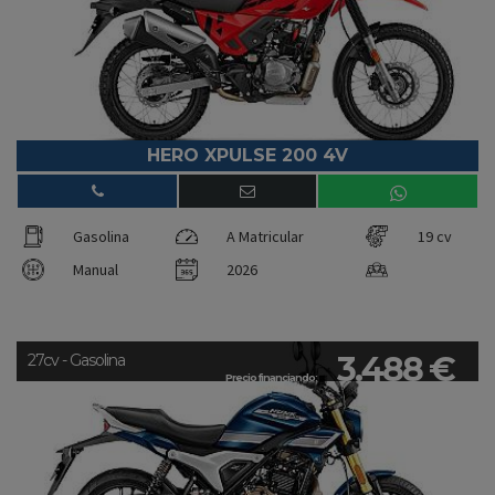
HERO XPULSE 200 4V
Gasolina
A Matricular
19 cv
Manual
2026
3.488 €
27cv - Gasolina
Precio financiando: