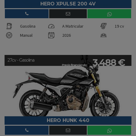
HERO XPULSE 200 4V
Gasolina
A Matricular
19 cv
Manual
2026
3.488 €
27cv - Gasolina
Precio financiando:
HERO HUNK 440