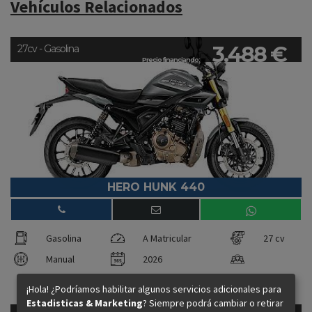
Vehículos Relacionados
3.488 €
27cv - Gasolina
Precio financiando:
HERO HUNK 440
Gasolina
A Matricular
27 cv
Manual
2026
¡Hola! ¿Podríamos habilitar algunos servicios adicionales para
Estadisticas & Marketing
? Siempre podrá cambiar o retirar