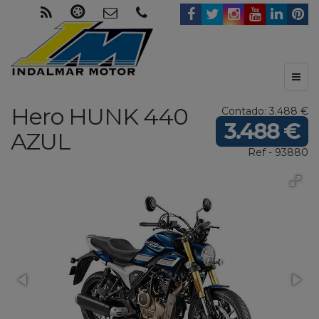
Toggl
naviga
Hero
HUNK 440
Contado: 3.488 €
3.488 €
AZUL
Ref - 93880