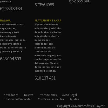
662 865 600
posventa.
673564089
629 84 84 84
MÁLAGA
PLAYCAR RENT A CAR
Concesionario oficial
Alquiler de vehículos
Voge, Zontes,
industriales y vehículos
Hyonsung y SWM.
de todo tipo. Vehículos
Concesionario
industriales de hasta
multimarca, motos de
nueve plazas,
ocasión y segunda
carrozados, con
mano. Taller mecánico
isotermos, para el
y servicio posventa.
transporte de
mercancías o pasajeros
648 004 693
con los mejores precios
del mercado. Alquiler
de motos recreativas y
alquiler de coches.
610 137 431
Novedades
Talleres
Promociones
Aviso Legal
Política de Privacidad
Condiciones de Uso
Ayudas
Copyright 2026 Automóviles Playcar