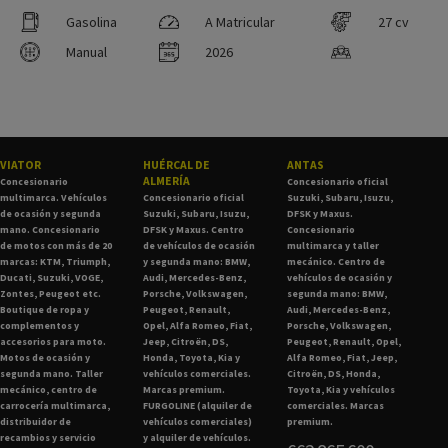
Gasolina
A Matricular
27 cv
Manual
2026
VIATOR
HUÉRCAL DE
ANTAS
ALMERÍA
Concesionario
Concesionario oficial
multimarca. Vehículos
Concesionario oficial
Suzuki, Subaru, Isuzu,
de ocasión y segunda
Suzuki, Subaru, Isuzu,
DFSK y Maxus.
mano. Concesionario
DFSK y Maxus. Centro
Concesionario
de motos con más de 20
de vehículos de ocasión
multimarca y taller
marcas: KTM, Triumph,
y segunda mano: BMW,
mecánico. Centro de
Ducati, Suzuki, VOGE,
Audi, Mercedes-Benz,
vehículos de ocasión y
Zontes, Peugeot etc.
Porsche, Volkswagen,
segunda mano: BMW,
Boutique de ropa y
Peugeot, Renault,
Audi, Mercedes-Benz,
complementos y
Opel, Alfa Romeo, Fiat,
Porsche, Volkswagen,
accesorios para moto.
Jeep, Citroën, DS,
Peugeot, Renault, Opel,
Motos de ocasión y
Honda, Toyota, Kia y
Alfa Romeo, Fiat, Jeep,
segunda mano. Taller
vehículos comerciales.
Citroën, DS, Honda,
mecánico, centro de
Marcas premium.
Toyota, Kia y vehículos
carrocería multimarca,
FURGOLINE (alquiler de
comerciales. Marcas
distribuidor de
vehículos comerciales)
premium.
recambios y servicio
y alquiler de vehículos.