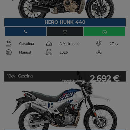
HERO HUNK 440
Gasolina
A Matricular
27 cv
Manual
2026
2.692 €
19cv - Gasolina
Precio financiando: