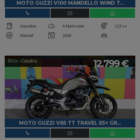
MOTO GUZZI V100 MANDELLO WIND T...
Gasolina
A Matricular
115 cv
Manual
2026
12.799 €
80cv - Gasolina
Precio financiando:
MOTO GUZZI V85 TT TRAVEL E5+ GR...