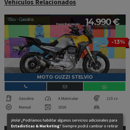
Vehículos Relacionados
14.990 €
115cv - Gasolina
Precio financiando:
17.099 €
-13%
MOTO GUZZI STELVIO
Gasolina
A Matricular
115 cv
Manual
2026
¡Hola! ¿Podríamos habilitar algunos servicios adicionales para
Estadisticas & Marketing
? Siempre podrá cambiar o retirar