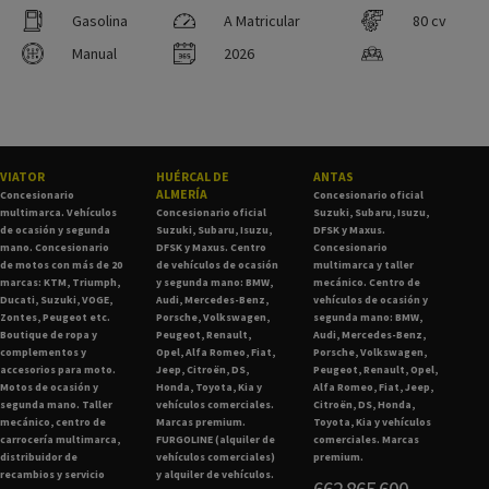
Gasolina
A Matricular
80 cv
Manual
2026
VIATOR
HUÉRCAL DE
ANTAS
ALMERÍA
Concesionario
Concesionario oficial
multimarca. Vehículos
Concesionario oficial
Suzuki, Subaru, Isuzu,
de ocasión y segunda
Suzuki, Subaru, Isuzu,
DFSK y Maxus.
mano. Concesionario
DFSK y Maxus. Centro
Concesionario
de motos con más de 20
de vehículos de ocasión
multimarca y taller
marcas: KTM, Triumph,
y segunda mano: BMW,
mecánico. Centro de
Ducati, Suzuki, VOGE,
Audi, Mercedes-Benz,
vehículos de ocasión y
Zontes, Peugeot etc.
Porsche, Volkswagen,
segunda mano: BMW,
Boutique de ropa y
Peugeot, Renault,
Audi, Mercedes-Benz,
complementos y
Opel, Alfa Romeo, Fiat,
Porsche, Volkswagen,
accesorios para moto.
Jeep, Citroën, DS,
Peugeot, Renault, Opel,
Motos de ocasión y
Honda, Toyota, Kia y
Alfa Romeo, Fiat, Jeep,
segunda mano. Taller
vehículos comerciales.
Citroën, DS, Honda,
mecánico, centro de
Marcas premium.
Toyota, Kia y vehículos
carrocería multimarca,
FURGOLINE (alquiler de
comerciales. Marcas
distribuidor de
vehículos comerciales)
premium.
recambios y servicio
y alquiler de vehículos.
662 865 600