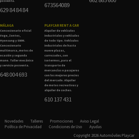
posventa.
673564089
629 84 84 84
MÁLAGA
PLAYCAR RENT A CAR
Concesionario oficial
Alquiler de vehículos
Voge, Zontes,
industriales y vehículos
Hyonsung y SWM.
de todo tipo. Vehículos
Concesionario
industriales de hasta
multimarca, motos de
nueve plazas,
ocasión y segunda
carrozados, con
mano. Taller mecánico
isotermos, para el
y servicio posventa.
transporte de
mercancías o pasajeros
648 004 693
con los mejores precios
del mercado. Alquiler
de motos recreativas y
alquiler de coches.
610 137 431
Novedades
Talleres
Promociones
Aviso Legal
Política de Privacidad
Condiciones de Uso
Ayudas
Copyright 2026 Automóviles Playcar