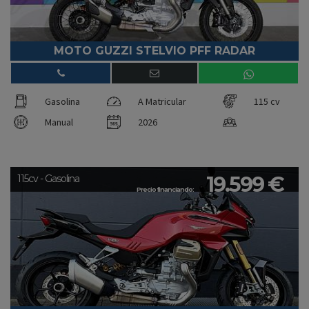
MOTO GUZZI STELVIO PFF RADAR
Gasolina
A Matricular
115 cv
Manual
2026
19.599 €
115cv - Gasolina
Precio financiando: