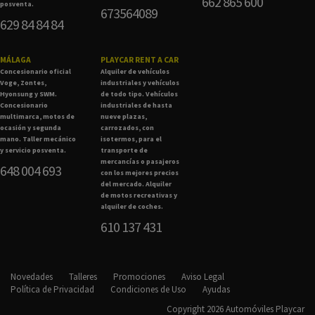
662 865 600
posventa.
673564089
629 84 84 84
MÁLAGA
PLAYCAR RENT A CAR
Concesionario oficial
Alquiler de vehículos
Voge, Zontes,
industriales y vehículos
Hyonsung y SWM.
de todo tipo. Vehículos
Concesionario
industriales de hasta
multimarca, motos de
nueve plazas,
ocasión y segunda
carrozados, con
mano. Taller mecánico
isotermos, para el
y servicio posventa.
transporte de
mercancías o pasajeros
648 004 693
con los mejores precios
del mercado. Alquiler
de motos recreativas y
alquiler de coches.
610 137 431
Novedades
Talleres
Promociones
Aviso Legal
Política de Privacidad
Condiciones de Uso
Ayudas
Copyright 2026 Automóviles Playcar