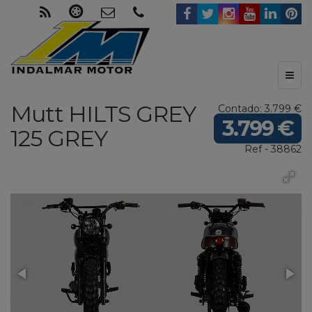
Toggl
naviga
Mutt
HILTS GREY
Contado: 3.799 €
3.799 €
125
GREY
Ref - 38862