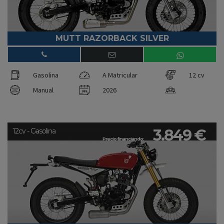
MUTT RAZORBACK SILVER
Gasolina
A Matricular
12 cv
Manual
2026
3.849 €
12cv - Gasolina
Precio financiando: