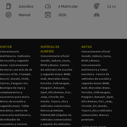
Gasolina
A Matricular
12 cv
Manual
2026
VIATOR
HUÉRCAL DE
ANTAS
ALMERÍA
Concesionario
Concesionario oficial
multimarca. Vehículos
Concesionario oficial
Suzuki, Subaru, Isuzu,
de ocasión y segunda
Suzuki, Subaru, Isuzu,
DFSK y Maxus.
mano. Concesionario
DFSK y Maxus. Centro
Concesionario
de motos con más de 20
de vehículos de ocasión
multimarca y taller
marcas: KTM, Triumph,
y segunda mano: BMW,
mecánico. Centro de
Ducati, Suzuki, VOGE,
Audi, Mercedes-Benz,
vehículos de ocasión y
Zontes, Peugeot etc.
Porsche, Volkswagen,
segunda mano: BMW,
Boutique de ropa y
Peugeot, Renault,
Audi, Mercedes-Benz,
complementos y
Opel, Alfa Romeo, Fiat,
Porsche, Volkswagen,
accesorios para moto.
Jeep, Citroën, DS,
Peugeot, Renault, Opel,
Motos de ocasión y
Honda, Toyota, Kia y
Alfa Romeo, Fiat, Jeep,
segunda mano. Taller
vehículos comerciales.
Citroën, DS, Honda,
mecánico, centro de
Marcas premium.
Toyota, Kia y vehículos
carrocería multimarca,
FURGOLINE (alquiler de
comerciales. Marcas
distribuidor de
vehículos comerciales)
premium.
recambios y servicio
y alquiler de vehículos.