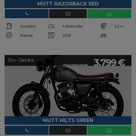
MUTT RAZORBACK RED
Gasolina
A Matricular
12 cv
Manual
2026
3.799 €
12cv - Gasolina
Precio financiando:
MUTT HILTS GREEN