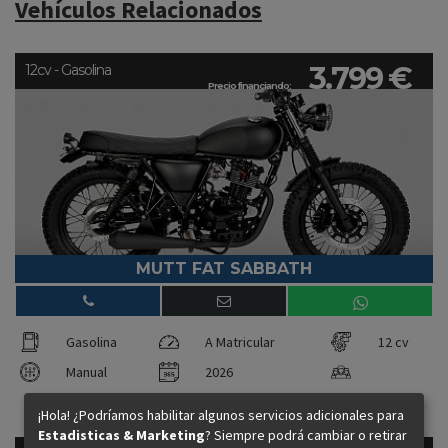
Vehículos Relacionados
3.799 €
12cv - Gasolina
Precio financiando:
MUTT FAT SABBATH
Gasolina
A Matricular
12 cv
Manual
2026
¡Hola! ¿Podríamos habilitar algunos servicios adicionales para
Estadisticas & Marketing
? Siempre podrá cambiar o retirar