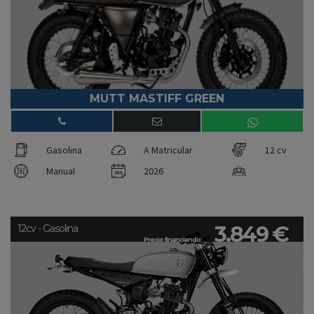
MUTT MASTIFF GREEN
Gasolina
A Matricular
12 cv
Manual
2026
3.849 €
12cv - Gasolina
Precio financiando: