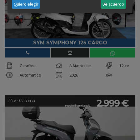
Quiero elegir
De acuerdo
SYM SYMPHONY 125 CARGO
Gasolina
A Matricular
12 cv
Automatico
2026
2.999 €
12cv - Gasolina
Precio financiando: