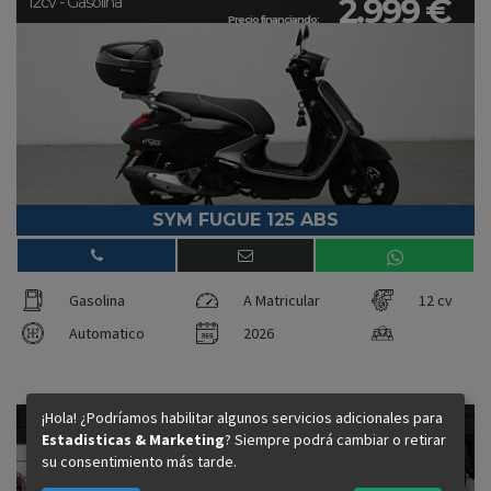
2.999 €
12cv - Gasolina
Precio financiando:
SYM FUGUE 125 ABS
Gasolina
A Matricular
12 cv
Automatico
2026
¡Hola! ¿Podríamos habilitar algunos servicios adicionales para
2.499 €
12cv - Gasolina
Estadisticas & Marketing
? Siempre podrá cambiar o retirar
Precio financiando:
su consentimiento más tarde.