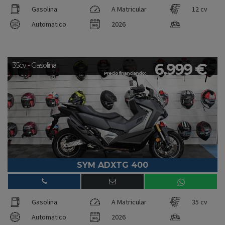
Gasolina
A Matricular
12 cv
Automatico
2026
6.999 €
35cv - Gasolina
Precio financiando:
SYM ADXTG 400
Gasolina
A Matricular
35 cv
Automatico
2026