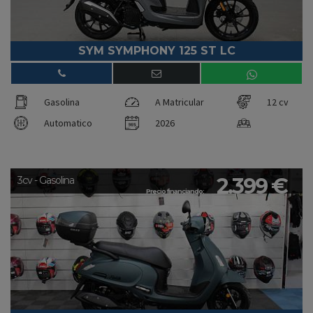
SYM SYMPHONY 125 ST LC
Gasolina
A Matricular
12 cv
Automatico
2026
2.399 €
3cv - Gasolina
Precio financiando: