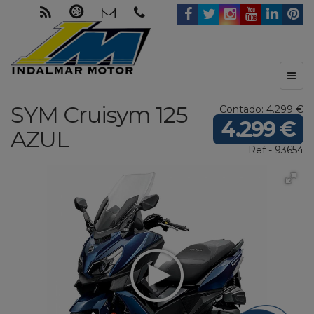
Toggl
naviga
SYM
Cruisym 125
Contado: 4.299 €
4.299 €
AZUL
Ref - 93654