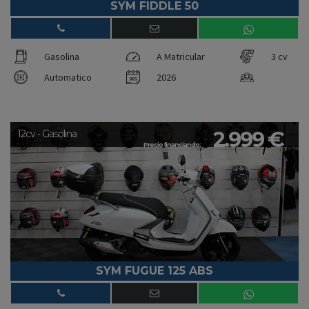
SYM FIDDLE 50
Gasolina
A Matricular
3 cv
Automatico
2026
2.999 €
12cv - Gasolina
Precio financiando:
SYM FUGUE 125 ABS