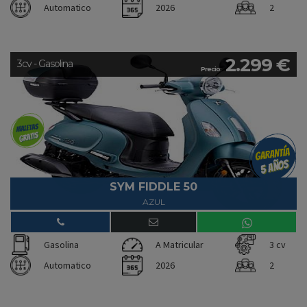
Automatico
2026
2
2.299 €
3cv - Gasolina
Precio:
SYM FIDDLE 50
AZUL
Gasolina
A Matricular
3 cv
Automatico
2026
2