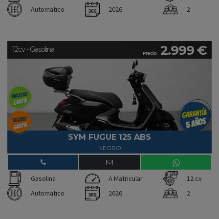
Automatico
2026
2
2.999 €
12cv - Gasolina
Precio:
SYM FUGUE 125 ABS
NEGRO
Gasolina
A Matricular
12 cv
Automatico
2026
2