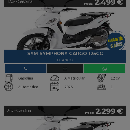
2.499 €
12cv - Gasolina
Precio:
SYM SYMPHONY CARGO 125CC
BLANCO
Gasolina
A Matricular
12 cv
Automatico
2026
1
2.299 €
3cv - Gasolina
Precio: