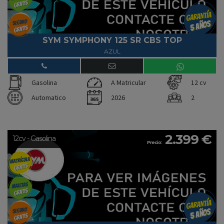
SYM SYMPHONY 125 SR CBS TOP
AZUL
Gasolina
A Matricular
12 cv
Automatico
2026
2
2.399 €
12cv - Gasolina
Precio: