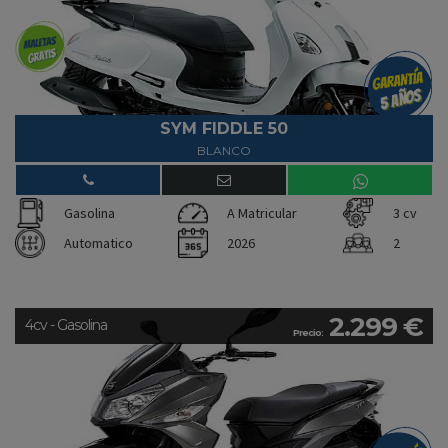
SYM FIDDLE 50
BLANCO
Gasolina
A Matricular
3 cv
Automatico
2026
2
2.299 €
4cv - Gasolina
Precio: