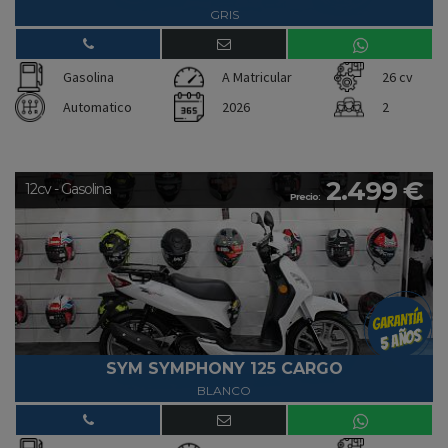
GRIS
Gasolina
A Matricular
26 cv
Automatico
2026
2
2.499 €
12cv - Gasolina
Precio:
SYM SYMPHONY 125 CARGO
BLANCO