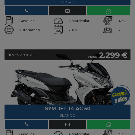
NEGRO
Gasolina
A Matricular
4 cv
Automatico
2026
2
2.299 €
4cv - Gasolina
Precio:
SYM JET 14 AC 50
BLANCO
Gasolina
A Matricular
4 cv