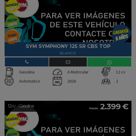
SYM SYMPHONY 125 SR CBS TOP
BLANCO
Gasolina
A Matricular
12 cv
Automatico
2026
2
2.399 €
12cv - Gasolina
Precio: