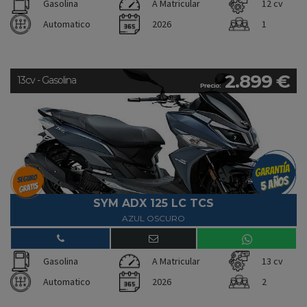
Gasolina
A Matricular
12 cv
Automatico
2026
1
2.899 €
13cv - Gasolina
Precio:
SYM ADX 125 LC TCS
AZUL OSCURO
Gasolina
A Matricular
13 cv
Automatico
2026
2