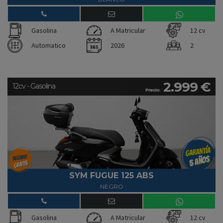
Gasolina
A Matricular
12 cv
Automatico
2026
2
2.999 €
12cv - Gasolina
Precio:
SYM FUGUE 125 ABS
NEGRO
Gasolina
A Matricular
12 cv