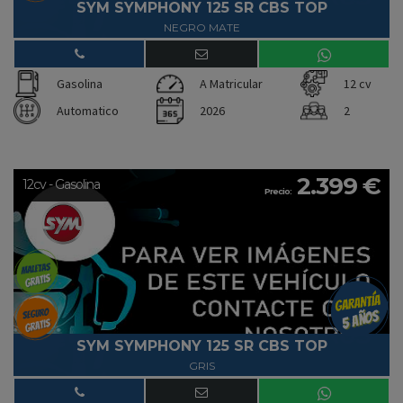
SYM SYMPHONY 125 SR CBS TOP
NEGRO MATE
Gasolina
A Matricular
12 cv
Automatico
2026
2
2.399 €
12cv - Gasolina
Precio:
SYM SYMPHONY 125 SR CBS TOP
GRIS