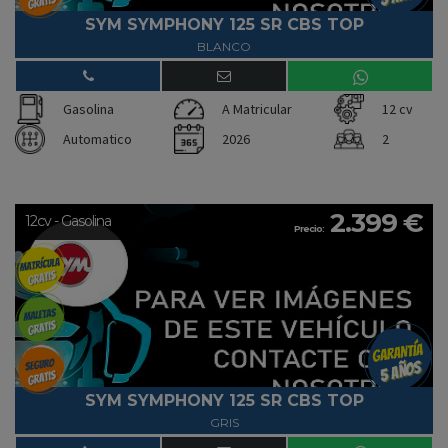
SYM SYMPHONY 125 SR CBS TOP
BLANCO
Gasolina
A Matricular
12 cv
Automatico
2026
2
2.399 €
12cv - Gasolina
Precio:
SYM SYMPHONY 125 SR CBS TOP
GRIS