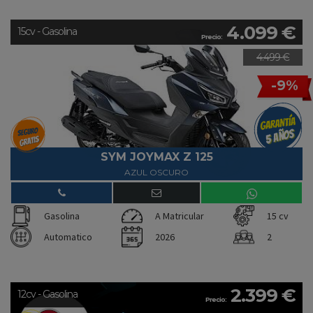
4.099 €
15cv - Gasolina
Precio:
4.499 €
-9%
SYM JOYMAX Z 125
AZUL OSCURO
Gasolina
A Matricular
15 cv
Automatico
2026
2
2.399 €
12cv - Gasolina
Precio: