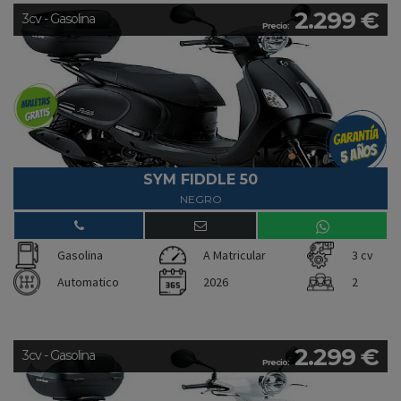
2.299 €
3cv - Gasolina
Precio:
SYM FIDDLE 50
NEGRO
Gasolina
A Matricular
3 cv
Automatico
2026
2
2.299 €
3cv - Gasolina
Precio: