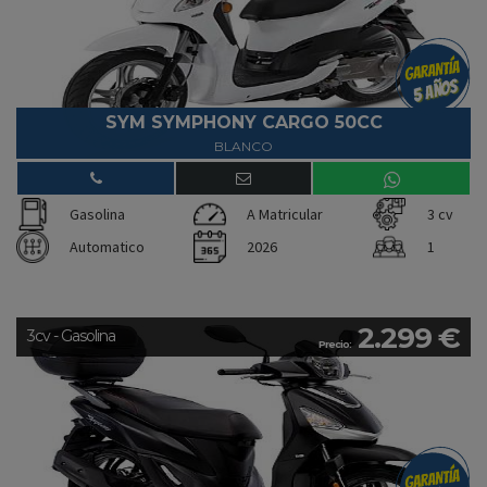
SYM SYMPHONY CARGO 50CC
BLANCO
Gasolina
A Matricular
3 cv
Automatico
2026
1
2.299 €
3cv - Gasolina
Precio: