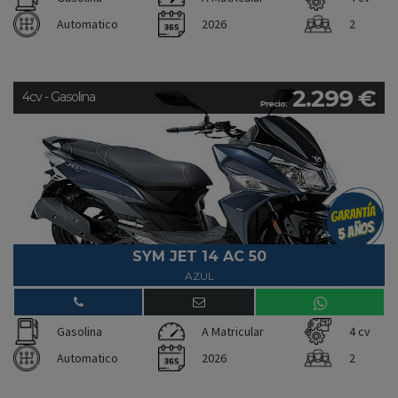
Automatico
2026
2
2.299 €
4cv - Gasolina
Precio:
SYM JET 14 AC 50
AZUL
Gasolina
A Matricular
4 cv
Automatico
2026
2