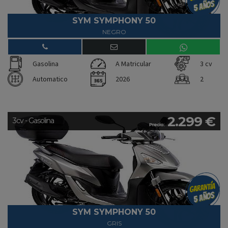
SYM SYMPHONY 50
NEGRO
Gasolina
A Matricular
3 cv
Automatico
2026
2
2.299 €
3cv - Gasolina
Precio:
SYM SYMPHONY 50
GRIS