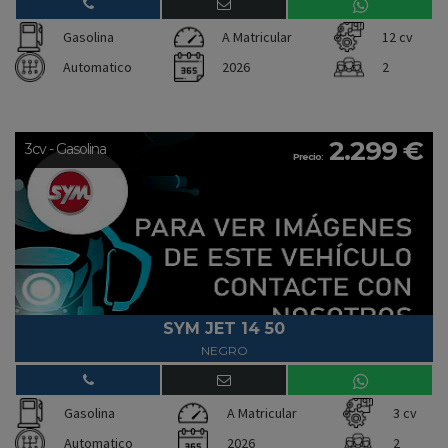
Gasolina
A Matricular
12 cv
Automatico
2026
2
2.299 €
3cv - Gasolina
Precio:
SYM JET 14 50
NEGRO
Gasolina
A Matricular
3 cv
Automatico
2026
2