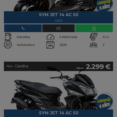
SYM JET 14 AC 50
GRIS
Gasolina
A Matricular
4 cv
Automatico
2026
2
2.299 €
4cv - Gasolina
Precio:
SYM JET 14 AC 50