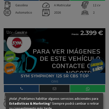
Gasolina
A Matricular
12 cv
Automatico
2026
2
2.399 €
12cv - Gasolina
Precio:
SYM SYMPHONY 125 SR CBS TOP
GRIS
Gasolina
A Matricular
12 cv
¡Hola! ¿Podríamos habilitar algunos servicios adicionales para
Estadisticas & Marketing
? Siempre podrá cambiar o retirar
Automatico
2026
2
su consentimiento más tarde.