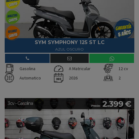
SYM SYMPHONY 125 ST LC
AZUL OSCURO
Gasolina
A Matricular
12 cv
Automatico
2026
2
2.399 €
3cv - Gasolina
Precio: