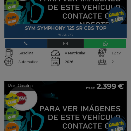
SYM SYMPHONY 125 SR CBS TOP
BLANCO
Gasolina
A Matricular
12 cv
Automatico
2026
2
2.399 €
12cv - Gasolina
Precio: