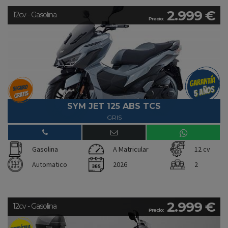
2.999 €
12cv - Gasolina
Precio:
SYM JET 125 ABS TCS
GRIS
Gasolina
A Matricular
12 cv
Automatico
2026
2
2.999 €
12cv - Gasolina
Precio: