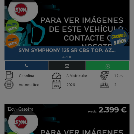
SYM SYMPHONY 125 SR CBS TOP. AZ...
AZUL
Gasolina
A Matricular
12 cv
Automatico
2026
2
2.399 €
12cv - Gasolina
Precio: