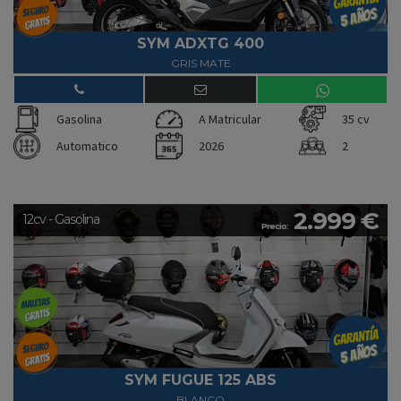
SYM ADXTG 400
GRIS MATE
Gasolina
A Matricular
35 cv
Automatico
2026
2
2.999 €
12cv - Gasolina
Precio:
SYM FUGUE 125 ABS
BLANCO