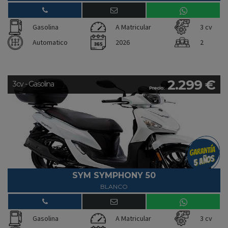
Gasolina
A Matricular
3 cv
Automatico
2026
2
2.299 €
3cv - Gasolina
Precio:
SYM SYMPHONY 50
BLANCO
Gasolina
A Matricular
3 cv