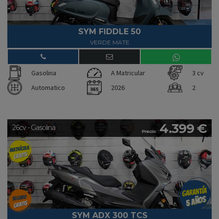
SYM FIDDLE 50
VERDE MATE
Gasolina
A Matricular
3 cv
Automatico
2026
2
4.399 €
26cv - Gasolina
Precio:
SYM ADX 300 TCS