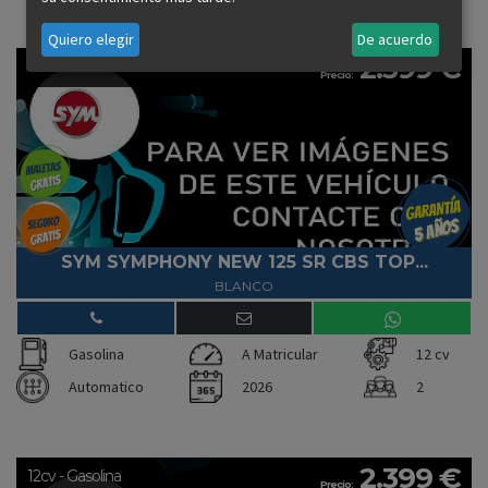
Quiero elegir
De acuerdo
2.399 €
12cv - Gasolina
Precio:
SYM SYMPHONY NEW 125 SR CBS TOP...
BLANCO
Gasolina
A Matricular
12 cv
Automatico
2026
2
2.399 €
12cv - Gasolina
Precio: