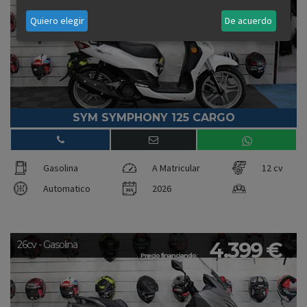
Quiero elegir
De acuerdo
SYM SYMPHONY 125 CARGO
Gasolina
A Matricular
12 cv
Automatico
2026
4.399 €
26cv - Gasolina
Precio financiando: