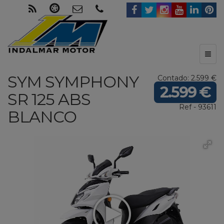
Toggl
naviga
SYM
SYMPHONY
Contado: 2.599 €
2.599 €
SR 125 ABS
Ref - 93611
BLANCO