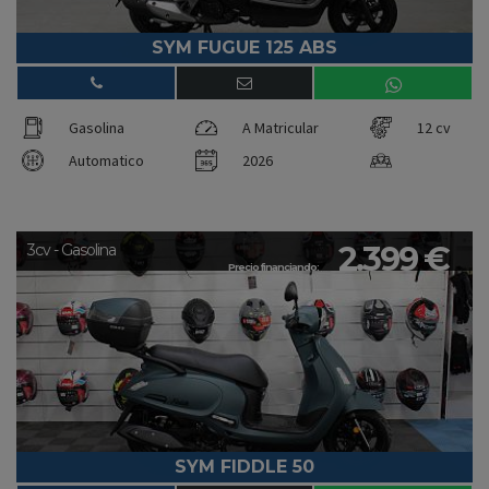
SYM FUGUE 125 ABS
Gasolina
A Matricular
12 cv
Automatico
2026
2.399 €
3cv - Gasolina
Precio financiando:
SYM FIDDLE 50