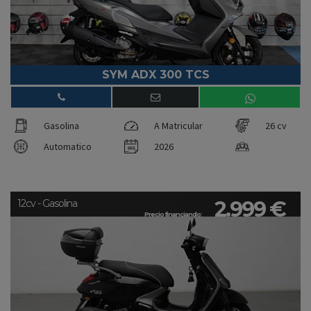
SYM ADX 300 TCS
Gasolina
A Matricular
26 cv
Automatico
2026
2.999 €
12cv - Gasolina
Precio financiando: