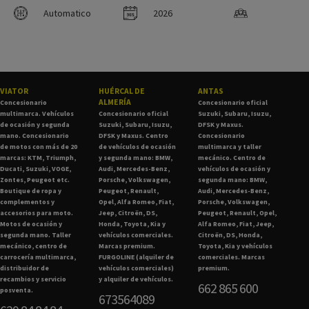
Automatico
2026
VIATOR
HUÉRCAL DE
ANTAS
ALMERÍA
Concesionario
Concesionario oficial
multimarca. Vehículos
Concesionario oficial
Suzuki, Subaru, Isuzu,
de ocasión y segunda
Suzuki, Subaru, Isuzu,
DFSK y Maxus.
mano. Concesionario
DFSK y Maxus. Centro
Concesionario
de motos con más de 20
de vehículos de ocasión
multimarca y taller
marcas: KTM, Triumph,
y segunda mano: BMW,
mecánico. Centro de
Ducati, Suzuki, VOGE,
Audi, Mercedes-Benz,
vehículos de ocasión y
Zontes, Peugeot etc.
Porsche, Volkswagen,
segunda mano: BMW,
Boutique de ropa y
Peugeot, Renault,
Audi, Mercedes-Benz,
complementos y
Opel, Alfa Romeo, Fiat,
Porsche, Volkswagen,
accesorios para moto.
Jeep, Citroën, DS,
Peugeot, Renault, Opel,
Motos de ocasión y
Honda, Toyota, Kia y
Alfa Romeo, Fiat, Jeep,
segunda mano. Taller
vehículos comerciales.
Citroën, DS, Honda,
mecánico, centro de
Marcas premium.
Toyota, Kia y vehículos
carrocería multimarca,
FURGOLINE (alquiler de
comerciales. Marcas
distribuidor de
vehículos comerciales)
premium.
recambios y servicio
y alquiler de vehículos.
662 865 600
posventa.
673564089