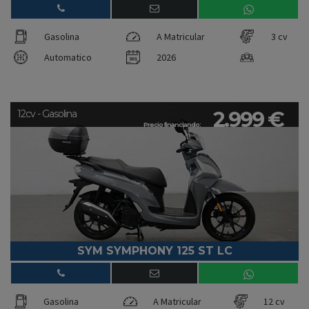
Gasolina
A Matricular
3 cv
Automatico
2026
2.999 €
12cv - Gasolina
Precio financiando:
SYM SYMPHONY 125 ST LC
Gasolina
A Matricular
12 cv