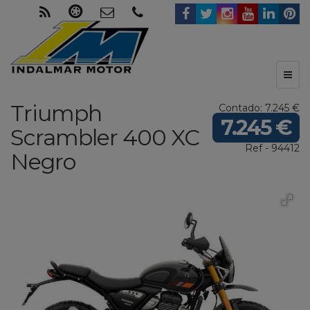
Toggl
naviga
Triumph
Contado: 7.245 €
7.245 €
Scrambler 400 XC
Ref - 94412
Negro