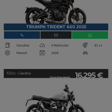
TRIUMPH TRIDENT 660 2025
Gasolina
A Matricular
81 cv
Manual
2026
16.295 €
100cv - Gasolina
Precio financiando: