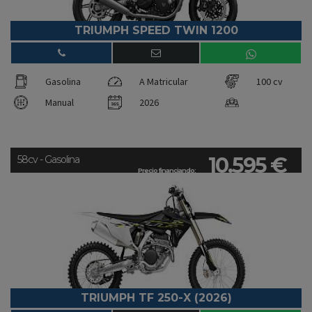
TRIUMPH SPEED TWIN 1200
Gasolina
A Matricular
100 cv
Manual
2026
10.595 €
58cv - Gasolina
Precio financiando:
TRIUMPH TF 250-X (2026)