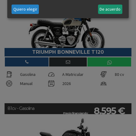
Quiero elegir
De acuerdo
TRIUMPH BONNEVILLE T120
Gasolina
A Matricular
80 cv
Manual
2026
8.595 €
81cv - Gasolina
Precio financiando: