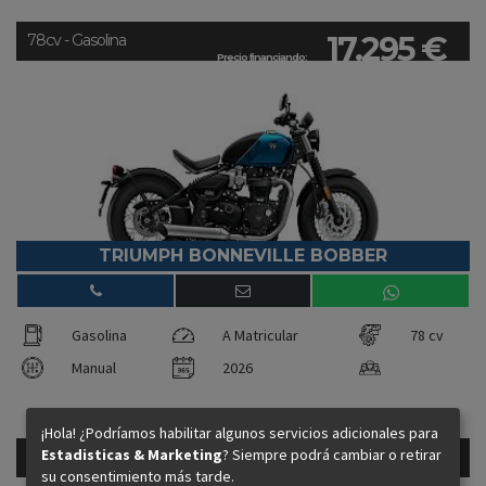
17.295 €
78cv - Gasolina
Precio financiando:
TRIUMPH BONNEVILLE BOBBER
Gasolina
A Matricular
78 cv
Manual
2026
¡Hola! ¿Podríamos habilitar algunos servicios adicionales para
Estadisticas & Marketing
? Siempre podrá cambiar o retirar
15.295 €
80cv - Gasolina
su consentimiento más tarde.
Precio financiando: