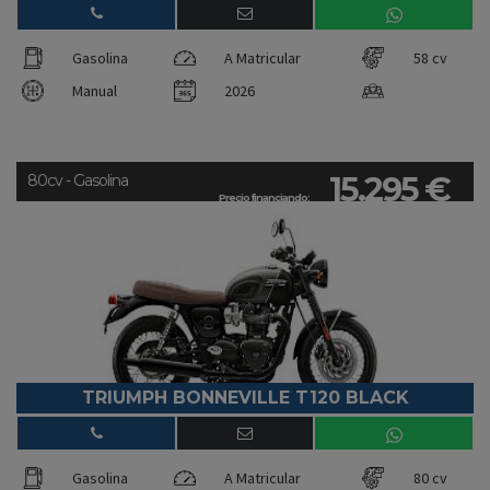
Gasolina
A Matricular
58 cv
Manual
2026
15.295 €
80cv - Gasolina
Precio financiando:
TRIUMPH BONNEVILLE T120 BLACK
Gasolina
A Matricular
80 cv