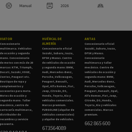
Manual
2026
VIATOR
HUÉRCAL DE
ANTAS
ALMERÍA
Concesionario
Concesionario oficial
multimarca. Vehículos
Concesionario oficial
Suzuki, Subaru, Isuzu,
de ocasión y segunda
Suzuki, Subaru, Isuzu,
DFSK y Maxus.
mano. Concesionario
DFSK y Maxus. Centro
Concesionario
de motos con más de 20
de vehículos de ocasión
multimarca y taller
marcas: KTM, Triumph,
y segunda mano: BMW,
mecánico. Centro de
Ducati, Suzuki, VOGE,
Audi, Mercedes-Benz,
vehículos de ocasión y
Zontes, Peugeot etc.
Porsche, Volkswagen,
segunda mano: BMW,
Boutique de ropa y
Peugeot, Renault,
Audi, Mercedes-Benz,
complementos y
Opel, Alfa Romeo, Fiat,
Porsche, Volkswagen,
accesorios para moto.
Jeep, Citroën, DS,
Peugeot, Renault, Opel,
Motos de ocasión y
Honda, Toyota, Kia y
Alfa Romeo, Fiat, Jeep,
segunda mano. Taller
vehículos comerciales.
Citroën, DS, Honda,
mecánico, centro de
Marcas premium.
Toyota, Kia y vehículos
carrocería multimarca,
FURGOLINE (alquiler de
comerciales. Marcas
distribuidor de
vehículos comerciales)
premium.
recambios y servicio
y alquiler de vehículos.
662 865 600
posventa.
673564089