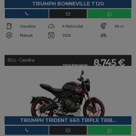
TRIUMPH BONNEVILLE T120
Gasolina
A Matricular
80 cv
Manual
2026
8.745 €
81cv - Gasolina
Precio financiando:
TRIUMPH TRIDENT 660 TRIPLE TRIB...