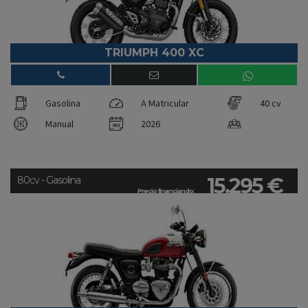
TRIUMPH 400 XC
Gasolina
A Matricular
40 cv
Manual
2026
15.295 €
80cv - Gasolina
Precio financiando: