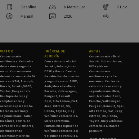
Gasolina
A Matricular
81 cv
Manual
2026
VIATOR
HUÉRCAL DE
ANTAS
ALMERÍA
Concesionario
Concesionario oficial
multimarca. Vehículos
Concesionario oficial
Suzuki, Subaru, Isuzu,
de ocasión y segunda
Suzuki, Subaru, Isuzu,
DFSK y Maxus.
mano. Concesionario
DFSK y Maxus. Centro
Concesionario
de motos con más de 20
de vehículos de ocasión
multimarca y taller
marcas: KTM, Triumph,
y segunda mano: BMW,
mecánico. Centro de
Ducati, Suzuki, VOGE,
Audi, Mercedes-Benz,
vehículos de ocasión y
Zontes, Peugeot etc.
Porsche, Volkswagen,
segunda mano: BMW,
Boutique de ropa y
Peugeot, Renault,
Audi, Mercedes-Benz,
complementos y
Opel, Alfa Romeo, Fiat,
Porsche, Volkswagen,
accesorios para moto.
Jeep, Citroën, DS,
Peugeot, Renault, Opel,
Motos de ocasión y
Honda, Toyota, Kia y
Alfa Romeo, Fiat, Jeep,
segunda mano. Taller
vehículos comerciales.
Citroën, DS, Honda,
mecánico, centro de
Marcas premium.
Toyota, Kia y vehículos
carrocería multimarca,
FURGOLINE (alquiler de
comerciales. Marcas
distribuidor de
vehículos comerciales)
premium.
recambios y servicio
y alquiler de vehículos.