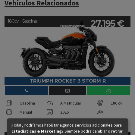
Vehículos Relacionados
27.195 €
180cv - Gasolina
Precio financiando:
TRIUMPH ROCKET 3 STORM R
Gasolina
A Matricular
180 cv
Manual
2026
¡Hola! ¿Podríamos habilitar algunos servicios adicionales para
Estadisticas & Marketing
? Siempre podrá cambiar o retirar