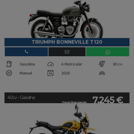
TRIUMPH BONNEVILLE T120
Gasolina
A Matricular
80 cv
Manual
2026
7.245 €
40cv - Gasolina
Precio financiando: