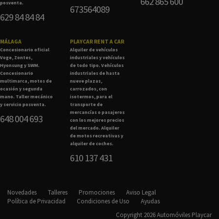
662 865 600
posventa.
673564089
629 84 84 84
MÁLAGA
PLAYCAR RENT A CAR
Concesionario oficial
Alquiler de vehículos
Voge, Zontes,
industriales y vehículos
Hyonsung y SWM.
de todo tipo. Vehículos
Concesionario
industriales de hasta
multimarca, motos de
nueve plazas,
ocasión y segunda
carrozados, con
mano. Taller mecánico
isotermos, para el
y servicio posventa.
transporte de
mercancías o pasajeros
648 004 693
con los mejores precios
del mercado. Alquiler
de motos recreativas y
alquiler de coches.
610 137 431
Novedades
Talleres
Promociones
Aviso Legal
Política de Privacidad
Condiciones de Uso
Ayudas
Copyright 2026 Automóviles Playcar