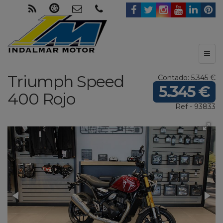
Toggl
naviga
Triumph
Speed
Contado: 5.345 €
5.345 €
400
Rojo
Ref - 93833