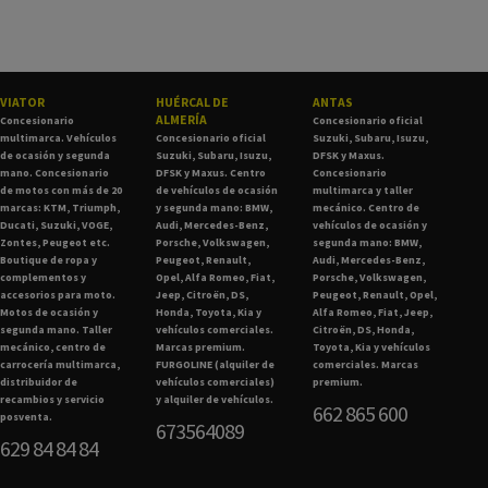
VIATOR
HUÉRCAL DE
ANTAS
ALMERÍA
Concesionario
Concesionario oficial
multimarca. Vehículos
Concesionario oficial
Suzuki, Subaru, Isuzu,
de ocasión y segunda
Suzuki, Subaru, Isuzu,
DFSK y Maxus.
mano. Concesionario
DFSK y Maxus. Centro
Concesionario
de motos con más de 20
de vehículos de ocasión
multimarca y taller
marcas: KTM, Triumph,
y segunda mano: BMW,
mecánico. Centro de
Ducati, Suzuki, VOGE,
Audi, Mercedes-Benz,
vehículos de ocasión y
Zontes, Peugeot etc.
Porsche, Volkswagen,
segunda mano: BMW,
Boutique de ropa y
Peugeot, Renault,
Audi, Mercedes-Benz,
complementos y
Opel, Alfa Romeo, Fiat,
Porsche, Volkswagen,
accesorios para moto.
Jeep, Citroën, DS,
Peugeot, Renault, Opel,
Motos de ocasión y
Honda, Toyota, Kia y
Alfa Romeo, Fiat, Jeep,
segunda mano. Taller
vehículos comerciales.
Citroën, DS, Honda,
mecánico, centro de
Marcas premium.
Toyota, Kia y vehículos
carrocería multimarca,
FURGOLINE (alquiler de
comerciales. Marcas
distribuidor de
vehículos comerciales)
premium.
recambios y servicio
y alquiler de vehículos.
662 865 600
posventa.
673564089
629 84 84 84