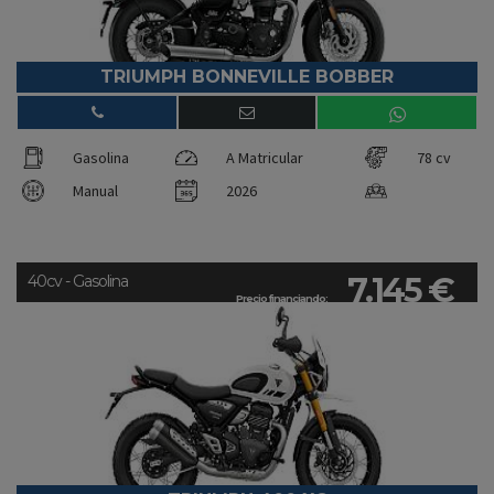
TRIUMPH BONNEVILLE BOBBER
Gasolina
A Matricular
78 cv
Manual
2026
7.145 €
40cv - Gasolina
Precio financiando: