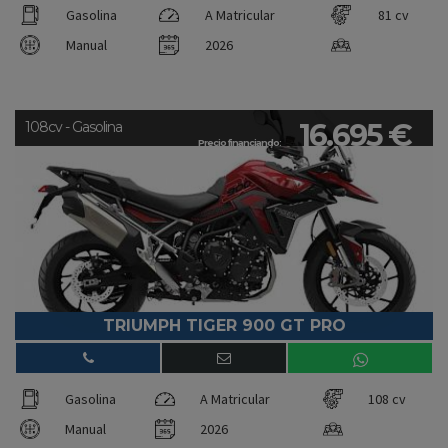
Gasolina
A Matricular
81 cv
Manual
2026
16.695 €
108cv - Gasolina
Precio financiando:
TRIUMPH TIGER 900 GT PRO
Gasolina
A Matricular
108 cv
Manual
2026