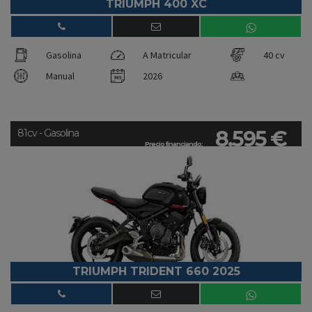
TRIUMPH 400 XC
Gasolina
A Matricular
40 cv
Manual
2026
8.595 €
81cv - Gasolina
Precio financiando:
TRIUMPH TRIDENT 660 2025