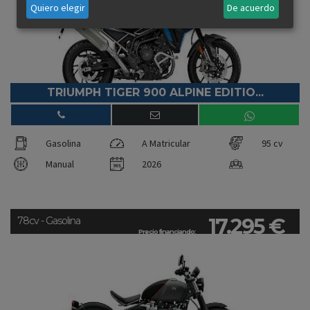
Quiero elegir
De acuerdo
TRIUMPH TIGER 900 ALPINE EDITIO...
Gasolina
A Matricular
95 cv
Manual
2026
17.295 €
78cv - Gasolina
Precio financiando: