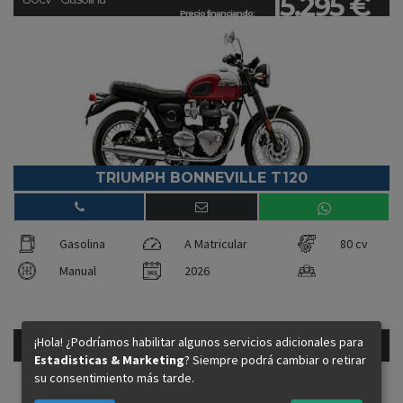
15.295 €
Precio financiando:
TRIUMPH BONNEVILLE T120
Gasolina
A Matricular
80 cv
Manual
2026
¡Hola! ¿Podríamos habilitar algunos servicios adicionales para
16.795 €
95cv - Gasolina
Estadisticas & Marketing
? Siempre podrá cambiar o retirar
Precio financiando:
su consentimiento más tarde.