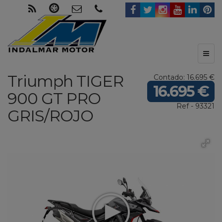
Toggl
naviga
Triumph
TIGER
Contado: 16.695 €
16.695 €
900 GT PRO
Ref - 93321
GRIS/ROJO