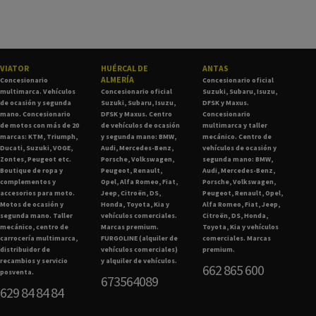
VIATOR
HUÉRCAL DE
ANTAS
ALMERÍA
Concesionario
Concesionario oficial
multimarca. Vehículos
Concesionario oficial
Suzuki, Subaru, Isuzu,
de ocasión y segunda
Suzuki, Subaru, Isuzu,
DFSK y Maxus.
mano. Concesionario
DFSK y Maxus. Centro
Concesionario
de motos con más de 20
de vehículos de ocasión
multimarca y taller
marcas: KTM, Triumph,
y segunda mano: BMW,
mecánico. Centro de
Ducati, Suzuki, VOGE,
Audi, Mercedes-Benz,
vehículos de ocasión y
Zontes, Peugeot etc.
Porsche, Volkswagen,
segunda mano: BMW,
Boutique de ropa y
Peugeot, Renault,
Audi, Mercedes-Benz,
complementos y
Opel, Alfa Romeo, Fiat,
Porsche, Volkswagen,
accesorios para moto.
Jeep, Citroën, DS,
Peugeot, Renault, Opel,
Motos de ocasión y
Honda, Toyota, Kia y
Alfa Romeo, Fiat, Jeep,
segunda mano. Taller
vehículos comerciales.
Citroën, DS, Honda,
mecánico, centro de
Marcas premium.
Toyota, Kia y vehículos
carrocería multimarca,
FURGOLINE (alquiler de
comerciales. Marcas
distribuidor de
vehículos comerciales)
premium.
recambios y servicio
y alquiler de vehículos.
662 865 600
posventa.
673564089
629 84 84 84