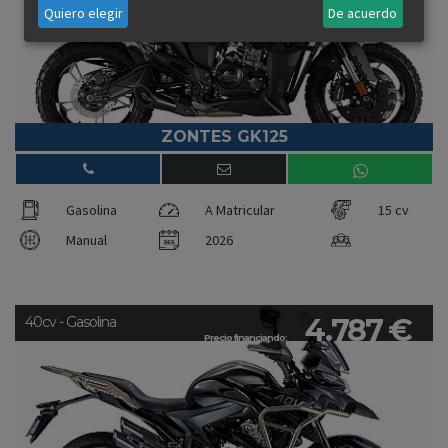
Quiero elegir
De acuerdo
ZONTES GK125
Gasolina
A Matricular
15 cv
Manual
2026
4.787 €
40cv - Gasolina
Precio financiando: