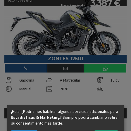
3.387 €
15cv - Gasolina
Precio financiando:
ZONTES 125U1
Gasolina
A Matricular
15 cv
Manual
2026
¡Hola! ¿Podríamos habilitar algunos servicios adicionales para
3.587 €
15cv - Gasolina
Estadisticas & Marketing
? Siempre podrá cambiar o retirar
Precio financiando:
su consentimiento más tarde.