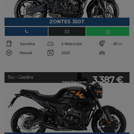
ZONTES 350T
Gasolina
A Matricular
40 cv
Manual
2026
3.387 €
15cv - Gasolina
Precio financiando: