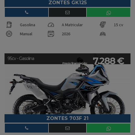
ZONTES GK125
Gasolina
A Matricular
15 cv
Manual
2026
7.288 €
95cv - Gasolina
Precio financiando:
ZONTES 703F 21