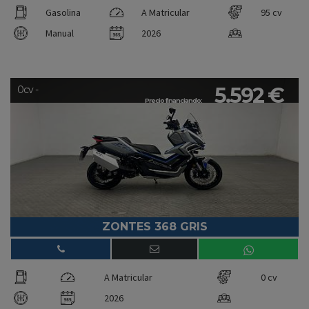
Gasolina
A Matricular
95 cv
Manual
2026
5.592 €
0cv -
Precio financiando:
ZONTES 368 GRIS
A Matricular
0 cv
2026