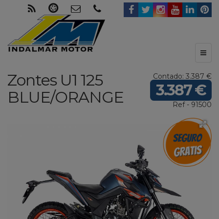
Toggl
naviga
Zontes
U1 125
Contado: 3.387 €
3.387 €
BLUE/ORANGE
Ref - 91500